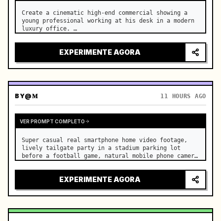
Create a cinematic high-end commercial showing a 
young professional working at his desk in a modern 
luxury office. …
EXPERIMENTE AGORA
BY
@𝐌
11 HOURS AGO
VER PROMPT COMPLETO
Super casual real smartphone home video footage, 
lively tailgate party in a stadium parking lot 
before a football game, natural mobile phone camera 
with slight authentic handheld shake, normal frame 
rate with smooth natural motion, rapidfire montage 
EXPERIMENTE AGORA
with const…