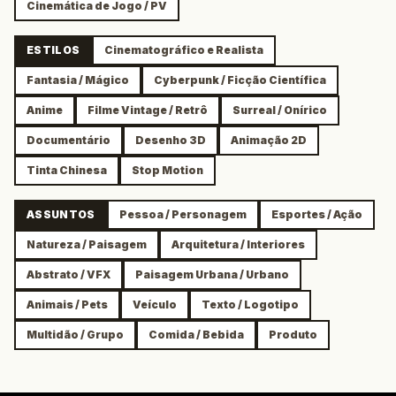
Cinemática de Jogo / PV
ESTILOS
Cinematográfico e Realista
Fantasia / Mágico
Cyberpunk / Ficção Científica
Anime
Filme Vintage / Retrô
Surreal / Onírico
Documentário
Desenho 3D
Animação 2D
Tinta Chinesa
Stop Motion
ASSUNTOS
Pessoa / Personagem
Esportes / Ação
Natureza / Paisagem
Arquitetura / Interiores
Abstrato / VFX
Paisagem Urbana / Urbano
Animais / Pets
Veículo
Texto / Logotipo
Multidão / Grupo
Comida / Bebida
Produto