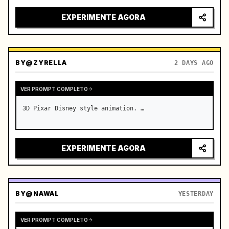
real-time broadcast, 4K photorealistic photography, 
high-saturation summer colors, real-time throughout 
EXPERIMENTE AGORA
without slow…
BY
@ZYRELLA
2 DAYS AGO
VER PROMPT COMPLETO
3D Pixar Disney style animation. …
EXPERIMENTE AGORA
BY
@NAWAL
YESTERDAY
VER PROMPT COMPLETO