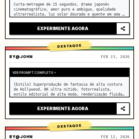
Curta-metragem de 15 segundos, drama japonês 
cinematográfico, amor puro e ambíguo, qualidade 
ultrarrealista, luz solar dourada e quente em uma 
sala de aula vazia à tarde, derramando-se pelas 
persianas sobre as carteiras lado a lado, 
EXPERIMENTE AGORA
minúsculas partículas de po…
DESTAQUE
BY
@JOHN
FEB 23, 2026
VER PROMPT COMPLETO
[Estilo] Superprodução de fantasia de alta costura 
de Hollywood, 8K ultra nítido, fotorrealista, 
estilo editorial de alta moda, renderização fluida 
Unreal Engine 5, ilusão visual. [Duração] 15 
segundos. [Cena] Um Salar de Uyuni (Espelho do Céu) 
EXPERIMENTE AGORA
infinito e real…
DESTAQUE
BY
@JOHN
FEB 12, 2026