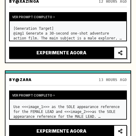
BY
@XAZINGA
12 HOURS AGO
VER PROMPT COMPLETO
[Generation Target]

@img1 Generate a 30-second one-shot adventure 
action film. The main subject is a male explorer, 
and the core event is a continuous sequence of 
breaking through mechanical traps in an underground 
EXPERIMENTE AGORA
temple to finally reach the treasure. No audi…
BY
@ZARA
13 HOURS AGO
VER PROMPT COMPLETO
Use <<<image_1>>> as the SOLE appearance reference 
for the FEMALE LEAD and <<<image_2>>>as the SOLE 
appearance reference for the MALE LEAD. …
EXPERIMENTE AGORA