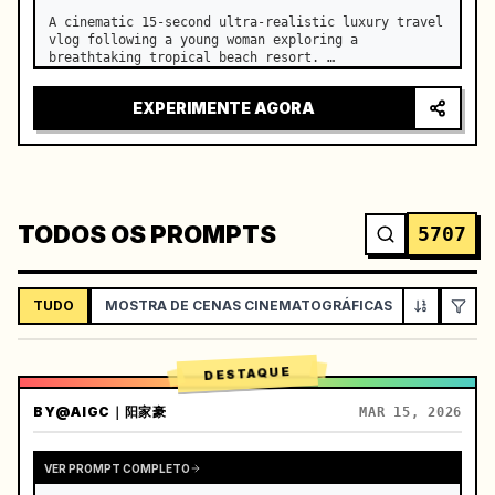
A cinematic 15-second ultra-realistic luxury travel 
vlog following a young woman exploring a 
breathtaking tropical beach resort. …
EXPERIMENTE AGORA
TODOS OS PROMPTS
5707
TUDO
MOSTRA DE CENAS CINEMATOGRÁFICAS
VLOG / ES
DESTAQUE
BY
@AIGC｜阳家豪
MAR 15, 2026
VER PROMPT COMPLETO