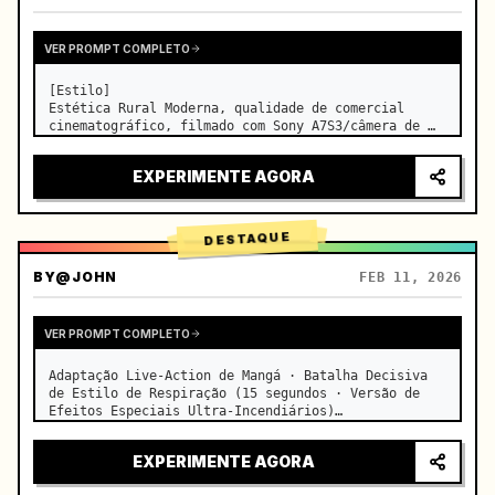
VER PROMPT COMPLETO
[Estilo]

Estética Rural Moderna, qualidade de comercial 
cinematográfico, filmado com Sony A7S3/câmera de 
cinema, 4K/8K ultra nítido, Macro Extremo, 
iluminação natural transparente, ASMR curativo, sem 
EXPERIMENTE AGORA
sensação de drama de época.

[Cena]

Uma cozinha moderna de f…
DESTAQUE
BY
@JOHN
FEB 11, 2026
VER PROMPT COMPLETO
Adaptação Live-Action de Mangá · Batalha Decisiva 
de Estilo de Respiração (15 segundos · Versão de 
Efeitos Especiais Ultra-Incendiários)

【Foco Principal】: Respiração da Água (Dragão de 
Água Azul) VS Respiração do Trovão (Relâmpago 
EXPERIMENTE AGORA
Dourado), duelo live-action e…