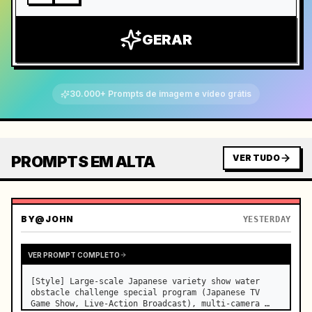
GERAR
30.000+ Prompts de imagem e vídeo grátis
PROMPTS EM ALTA
VER TUDO
BY
@JOHN
YESTERDAY
VER PROMPT COMPLETO
[Style] Large-scale Japanese variety show water 
obstacle challenge special program (Japanese TV 
Game Show, Live-Action Broadcast), multi-camera 