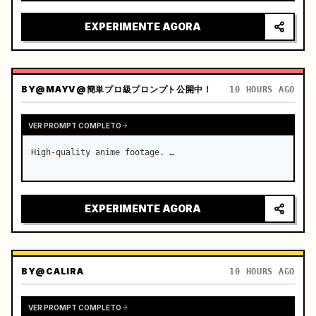
intenso, luzes da cidade refletindo no para-brisa, 
tensão aumentando antes da aceleração súbita

EXPERIMENTE AGORA
câmera: sistema rápido…
BY
@MAYV@簡単プロ級プロンプト公開中！
10 HOURS AGO
VER PROMPT COMPLETO
High-quality anime footage. …
EXPERIMENTE AGORA
BY
@CALIRA
10 HOURS AGO
VER PROMPT COMPLETO