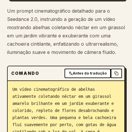
Blog
Um prompt cinematográfico detalhado para o
Seedance 2.0, instruindo a geração de um vídeo
mostrando abelhas coletando néctar em um girassol
Atualizações
em um jardim vibrante e exuberante com uma
cachoeira cintilante, enfatizando o ultrarrealismo,
iluminação suave e movimento de câmera fluido.
COMANDO
Antes da tradução
Um vídeo cinematográfico de abelhas 
ativamente coletando néctar em um girassol 
amarelo brilhante em um jardim exuberante e 
colorido, repleto de flores desabrochando e 
plantas verdes. Uma pequena e bela cachoeira 
flui suavemente por perto, com gotas de água 
cintilando sob a luz do sol. A cena é 