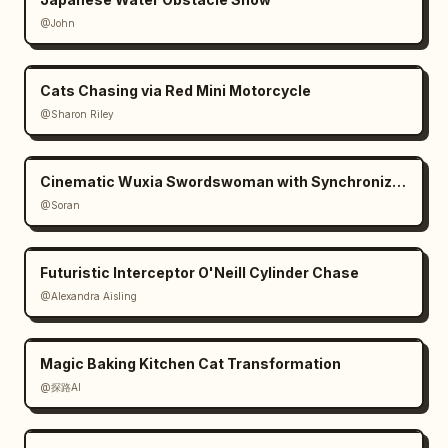
@John
Cats Chasing via Red Mini Motorcycle
@Sharon Riley
Cinematic Wuxia Swordswoman with Synchronized Echoes
@Soran
Futuristic Interceptor O'Neill Cylinder Chase
@Alexandra Aisling
Magic Baking Kitchen Cat Transformation
@探路AI