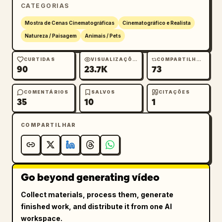
CATEGORIAS
Mostra de Cenas Cinematográficas
Cinematográfico e Realista
Natureza / Paisagem
Animais / Pets
CURTIDAS
VISUALIZAÇÕES
COMPARTILHAMENTOS
90
23.7K
73
COMENTÁRIOS
SALVOS
CITAÇÕES
35
10
1
COMPARTILHAR
Go beyond generating vídeo
Collect materials, process them, generate
finished work, and distribute it from one AI
workspace.