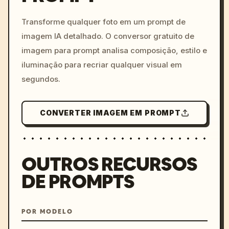
c, cyberpunk sunset, neon
colors, 8k --v 6.0
Transforme qualquer foto em um prompt de
imagem IA detalhado. O conversor gratuito de
imagem para prompt analisa composição, estilo e
iluminação para recriar qualquer visual em
segundos.
CONVERTER IMAGEM EM PROMPT
OUTROS RECURSOS
DE PROMPTS
POR MODELO