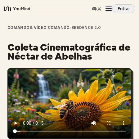
Entrar
YouMind
Visão Geral
COMANDOS
›
VÍDEO COMANDO
›
SEEDANCE 2.0
Coleta Cinematográfica de
Casos de Uso
Néctar de Abelhas
Habilidades
Prompts
Preços
Baixar