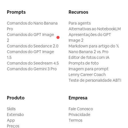
Prompts
Recursos
Comandos do Nano Banana
Para agents
Pro
Alternativas ao NotebookLM
Comandos do GPT Image
Apresentações do GPT
2
Image 2
Comandos do Seedance 2.0
Markdown para artigo do 𝕏
Comandos do GPT Image
Nano Banana 2 vs. Pro
1.5
Editor de fotos com IA
Comandos do Seedream 4.5
Prompts de foto
Comandos do Gemini 3 Pro
Imagem para prompt
Lenny Career Coach
Teste de personalidade ABTI
Produto
Empresa
Skills
Fale Conosco
Extensão
Privacidade
App
Termos
Preços