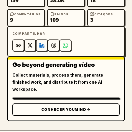
139
28.0K
18
COMENTÁRIOS
SALVOS
CITAÇÕES
9
109
3
COMPARTILHAR
Go beyond generating vídeo
Collect materials, process them, generate
finished work, and distribute it from one AI
workspace.
CONHECER YOUMIND