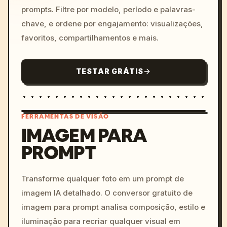
prompts. Filtre por modelo, período e palavras-
chave, e ordene por engajamento: visualizações,
favoritos, compartilhamentos e mais.
TESTAR GRÁTIS
FERRAMENTAS DE VISÃO
IMAGEM PARA
PROMPT
/imagine prompt: cinemati
c, cyberpunk sunset, neon
colors, 8k --v 6.0
Transforme qualquer foto em um prompt de
imagem IA detalhado. O conversor gratuito de
imagem para prompt analisa composição, estilo e
iluminação para recriar qualquer visual em