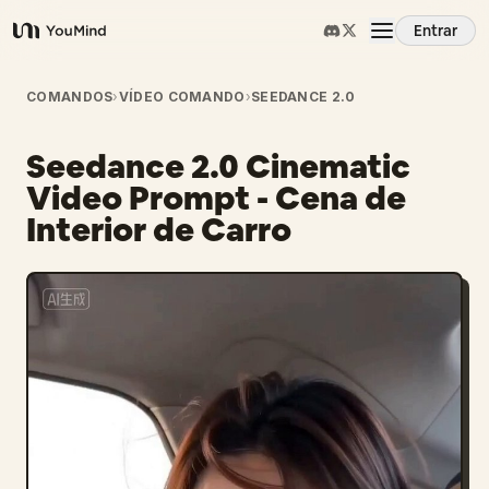
Entrar
YouMind
Visão Geral
COMANDOS
›
VÍDEO COMANDO
›
SEEDANCE 2.0
Seedance 2.0 Cinematic
Casos de Uso
Video Prompt - Cena de
Interior de Carro
Habilidades
Prompts
Preços
Baixar