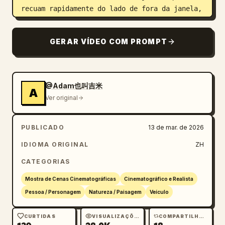
recuam rapidamente do lado de fora da janela, 
o som do vento se misturando com o burburinho 
borrado do distante campo de colza.

GERAR VÍDEO COM PROMPT
7-9 segundos: Volta para um close-up de seu 
perfil lateral apoiado no encosto do banco do 
carro, seus lábios se curvando em um meio 
sorriso suave, seu cabelo longo ainda 
@Adam也叫吉米
A
dançando selvagemente ao vento, alguns fios 
Ver original
grudando em sua bochecha e depois sendo 
levados.

PUBLICADO
13 de mar. de 2026
9-15 segundos: Ela se vira para olhar pela 
janela para o campo de colza, imersa na bela 
IDIOMA ORIGINAL
ZH
atmosfera primaveril.
CATEGORIAS
Mostra de Cenas Cinematográficas
Cinematográfico e Realista
Pessoa / Personagem
Natureza / Paisagem
Veículo
CURTIDAS
VISUALIZAÇÕES
COMPARTILHAMENTOS