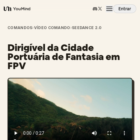
Entrar
YouMind
Visão Geral
COMANDOS
›
VÍDEO COMANDO
›
SEEDANCE 2.0
Dirigível da Cidade
Casos de Uso
Portuária de Fantasia em
FPV
Habilidades
Prompts
Preços
Baixar