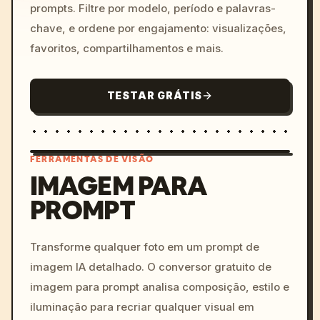
prompts. Filtre por modelo, período e palavras-
chave, e ordene por engajamento: visualizações,
favoritos, compartilhamentos e mais.
TESTAR GRÁTIS
FERRAMENTAS DE VISÃO
IMAGEM PARA
PROMPT
/imagine prompt: cinemati
c, cyberpunk sunset, neon
colors, 8k --v 6.0
Transforme qualquer foto em um prompt de
imagem IA detalhado. O conversor gratuito de
imagem para prompt analisa composição, estilo e
iluminação para recriar qualquer visual em