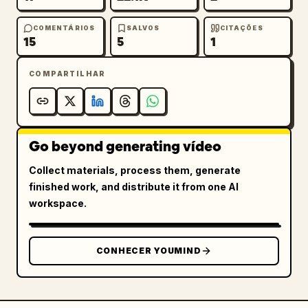
COMENTÁRIOS
SALVOS
CITAÇÕES
15
5
1
COMPARTILHAR
Go beyond generating vídeo
Collect materials, process them, generate
finished work, and distribute it from one AI
workspace.
CONHECER YOUMIND