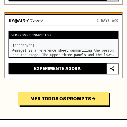
BY
@AIライフハック
2 DAYS AGO
VER PROMPT COMPLETO
[REFERENCE]

@image1 is a reference sheet summarizing the person 
and the stage. The upper three panels and the lower 
right face panel are used as fixed references for 
the face, hair, body type, costume, and whole body 
EXPERIMENTE AGORA
of the same woman appearing alone in the vi…
VER TODOS OS PROMPTS