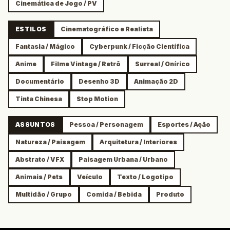
Cinemática de Jogo / PV
ESTILOS
Cinematográfico e Realista
Fantasia / Mágico
Cyberpunk / Ficção Científica
Anime
Filme Vintage / Retrô
Surreal / Onírico
Documentário
Desenho 3D
Animação 2D
Tinta Chinesa
Stop Motion
ASSUNTOS
Pessoa / Personagem
Esportes / Ação
Natureza / Paisagem
Arquitetura / Interiores
Abstrato / VFX
Paisagem Urbana / Urbano
Animais / Pets
Veículo
Texto / Logotipo
Multidão / Grupo
Comida / Bebida
Produto