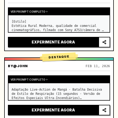
VER PROMPT COMPLETO
[Estilo]

Estética Rural Moderna, qualidade de comercial 
cinematográfico, filmado com Sony A7S3/câmera de 
cinema, 4K/8K ultra nítido, Macro Extremo, 
iluminação natural transparente, ASMR curativo, sem 
EXPERIMENTE AGORA
sensação de drama de época.

[Cena]

Uma cozinha moderna de f…
DESTAQUE
BY
@JOHN
FEB 11, 2026
VER PROMPT COMPLETO
Adaptação Live-Action de Mangá · Batalha Decisiva 
de Estilo de Respiração (15 segundos · Versão de 
Efeitos Especiais Ultra-Incendiários)

【Foco Principal】: Respiração da Água (Dragão de 
Água Azul) VS Respiração do Trovão (Relâmpago 
EXPERIMENTE AGORA
Dourado), duelo live-action e…