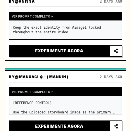
BY
@ANISSA
2 DAYS AGO
VER PROMPT COMPLETO
Keep the exact identity from @image1 locked 
throughout the entire video. …
EXPERIMENTE AGORA
BY
@MANUAGI 🤖 - ( MANUIN )
2 DAYS AGO
VER PROMPT COMPLETO
[REFERENCE CONTROL]

Use the uploaded storyboard image as the primary 
visual reference for story structure, character 
design, costume design, environment, emotional 
EXPERIMENTE AGORA
progression, and shot order.