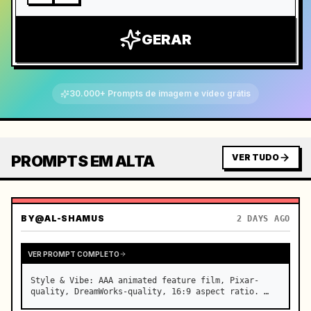
GERAR
30.000+ Prompts de imagem e vídeo grátis
PROMPTS EM ALTA
VER TUDO
BY
@AL-SHAMUS
2 DAYS AGO
VER PROMPT COMPLETO
Style & Vibe: AAA animated feature film, Pixar-
quality, DreamWorks-quality, 16:9 aspect ratio. …