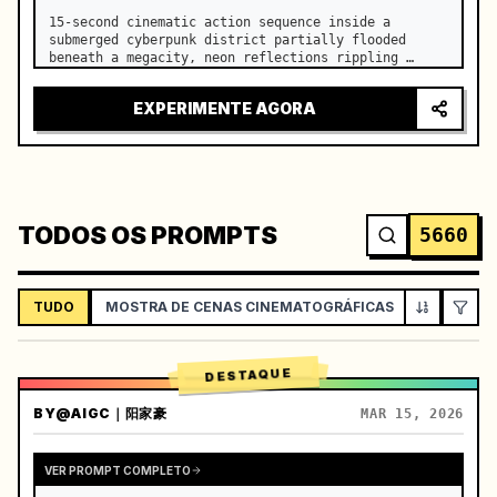
15-second cinematic action sequence inside a 
submerged cyberpunk district partially flooded 
beneath a megacity, neon reflections rippling 
across dark water, giant ventilation fans spinning 
overhead. …
EXPERIMENTE AGORA
TODOS OS PROMPTS
5660
TUDO
MOSTRA DE CENAS CINEMATOGRÁFICAS
VLOG / ES
DESTAQUE
BY
@AIGC｜阳家豪
MAR 15, 2026
VER PROMPT COMPLETO