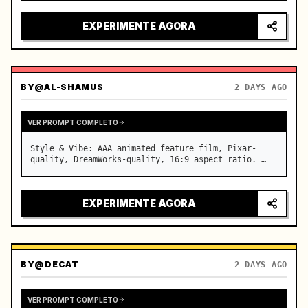
intenso, luzes da cidade refletindo no para-brisa, 
tensão aumentando antes da aceleração súbita

EXPERIMENTE AGORA
câmera: sistema rápido…
BY
@AL-SHAMUS
2 DAYS AGO
VER PROMPT COMPLETO
Style & Vibe: AAA animated feature film, Pixar-
quality, DreamWorks-quality, 16:9 aspect ratio. …
EXPERIMENTE AGORA
BY
@DECAT
2 DAYS AGO
VER PROMPT COMPLETO