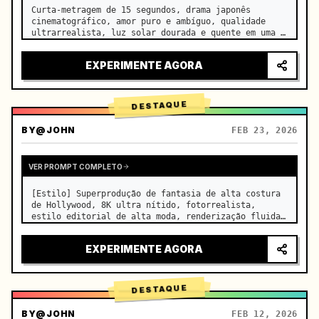
Curta-metragem de 15 segundos, drama japonês 
cinematográfico, amor puro e ambíguo, qualidade 
ultrarrealista, luz solar dourada e quente em uma 
sala de aula vazia à tarde, derramando-se pelas 
persianas sobre as carteiras lado a lado, 
EXPERIMENTE AGORA
minúsculas partículas de po…
DESTAQUE
BY
@JOHN
FEB 23, 2026
VER PROMPT COMPLETO
[Estilo] Superprodução de fantasia de alta costura 
de Hollywood, 8K ultra nítido, fotorrealista, 
estilo editorial de alta moda, renderização fluida 
Unreal Engine 5, ilusão visual. [Duração] 15 
segundos. [Cena] Um Salar de Uyuni (Espelho do Céu) 
EXPERIMENTE AGORA
infinito e real…
DESTAQUE
BY
@JOHN
FEB 12, 2026