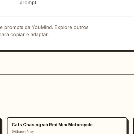
odagem em detalhes nítidos, areia do 
prompt.
rea de contato, aro captando luz 
âmera fixa, apenas o pneu se move. 
ra fixa, emblema da Dacia centralizado 
 de prompts da YouMind. Explore outros
elha e cinza preenchendo o fundo 
para copiar e adaptar.
o deserto cobrindo a superfície do 
o o relevo do emblema, pretos 
-11s]: POV interno do piloto, câmera 
Cats Chasing via Red Mini Motorcycle
@Sharon Riley