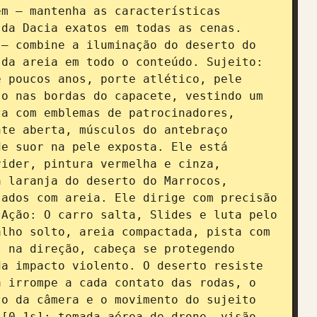
m — mantenha as características 
da Dacia exatos em todas as cenas. 
— combine a iluminação do deserto do 
da areia em todo o conteúdo. Sujeito: 
 poucos anos, porte atlético, pele 
o nas bordas do capacete, vestindo um 
a com emblemas de patrocinadores, 
te aberta, músculos do antebraço 
e suor na pele exposta. Ele está 
ider, pintura vermelha e cinza, 
 laranja do deserto do Marrocos, 
ados com areia. Ele dirige com precisão 
Ação: O carro salta, Slides e luta pelo 
lho solto, areia compactada, pista com 
 na direção, cabeça se protegendo 
a impacto violento. O deserto resiste 
 irrompe a cada contato das rodas, o 
o da câmera e o movimento do sujeito 
[0-1s]: tomada aérea de drone, visão 