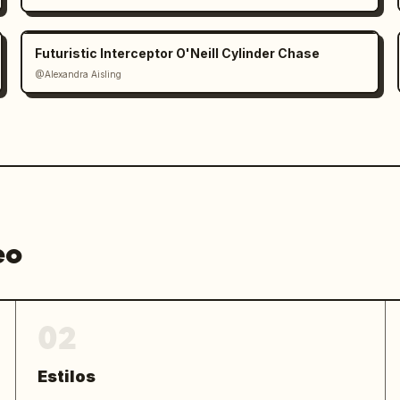
Futuristic Interceptor O'Neill Cylinder Chase
@Alexandra Aisling
eo
02
Estilos