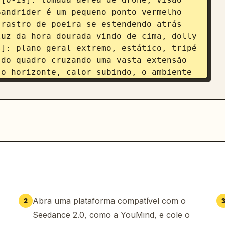
andrider é um pequeno ponto vermelho 
rastro de poeira se estendendo atrás 
uz da hora dourada vindo de cima, dolly 
]: plano geral extremo, estático, tripé 
do quadro cruzando uma vasta extensão 
o horizonte, calor subindo, o ambiente 
ar quente, o carro levanta uma longa 
gulo baixo (worm's-eye), câmera fixa ao 
diretamente sobre a câmera, o chassi e 
edras e areia se espalham na lente, luz 
a nuvem de poeira, sol baixo atrás do 
ada no momento do impacto. [4-6s]: 
al suave, a câmera se move ao lado do 
 lateral limpo, o carro permanece no 
ca borrado abaixo, rastros de movimento 
dourada incidindo por trás, gradação em 
Abra uma plataforma compatível com o
2
acete do piloto visível pela janela 
Seedance 2.0, como a YouMind, e cole o
emo, foco seletivo, pneu dianteiro 