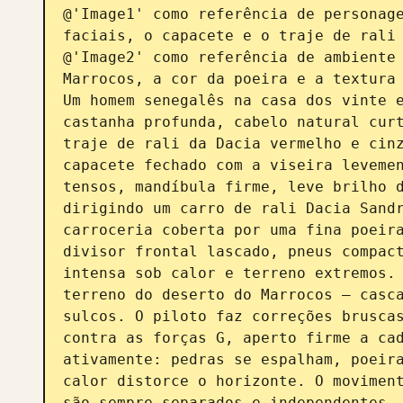
@'Image1' como referência de personage
faciais, o capacete e o traje de rali 
@'Image2' como referência de ambiente 
Marrocos, a cor da poeira e a textura 
Um homem senegalês na casa dos vinte e
castanha profunda, cabelo natural curt
traje de rali da Dacia vermelho e cinz
capacete fechado com a viseira levemen
tensos, mandíbula firme, leve brilho d
dirigindo um carro de rali Dacia Sandr
carroceria coberta por uma fina poeira
divisor frontal lascado, pneus compact
intensa sob calor e terreno extremos. 
terreno do deserto do Marrocos — casca
sulcos. O piloto faz correções bruscas
contra as forças G, aperto firme a cad
ativamente: pedras se espalham, poeira
calor distorce o horizonte. O moviment
são sempre separados e independentes. 