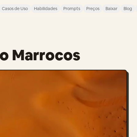
Casos de Uso
Habilidades
Prompts
Preços
Baixar
Blog
do Marrocos