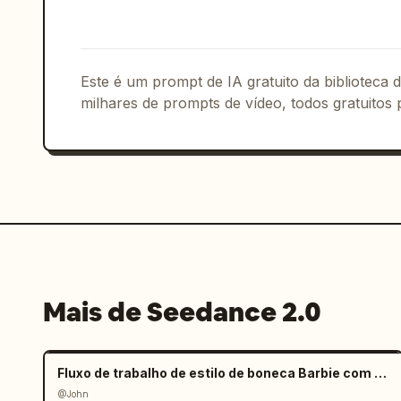
girando preenche o quadro, blocos de r
deserto e poeira laranja saltando da á
lateral, profundidade de campo rasa, c
[7.5-9s]: close-up macro extremo, câme
Este é um prompt de IA gratuito da biblioteca
no quadro, carroceria com pintura verm
milhares de prompts de vídeo, todos gratuitos 
suavemente fora de foco, fina poeira d
emblema, luz de contorno única captand
profundos, sem movimento de câmera. [9
montada atrás do piloto
Mais de Seedance 2.0
Fluxo de trabalho de estilo de boneca Barbie com mãos gigantes
@John