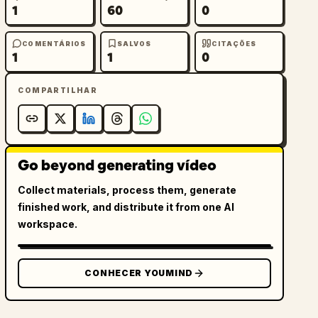
1
60
0
COMENTÁRIOS
SALVOS
CITAÇÕES
1
1
0
COMPARTILHAR
Go beyond generating vídeo
Collect materials, process them, generate
finished work, and distribute it from one AI
workspace.
CONHECER YOUMIND