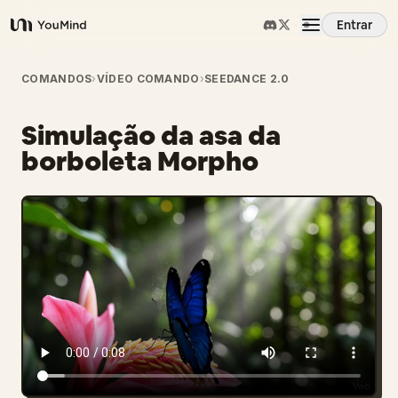
Entrar
YouMind
Visão Geral
COMANDOS
›
VÍDEO COMANDO
›
SEEDANCE 2.0
Simulação da asa da
Casos de Uso
borboleta Morpho
Habilidades
Prompts
Preços
Baixar