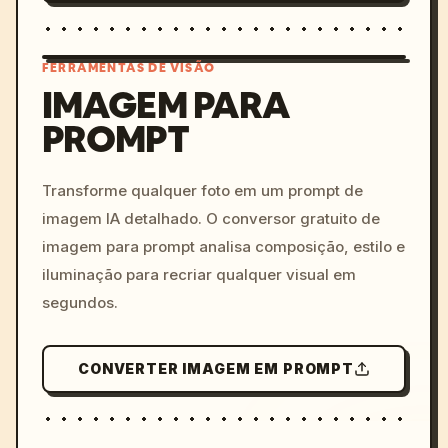
FERRAMENTAS DE VISÃO
IMAGEM PARA
PROMPT
/imagine prompt: cinemati
c, cyberpunk sunset, neon
colors, 8k --v 6.0
Transforme qualquer foto em um prompt de
imagem IA detalhado. O conversor gratuito de
imagem para prompt analisa composição, estilo e
iluminação para recriar qualquer visual em
segundos.
CONVERTER IMAGEM EM PROMPT