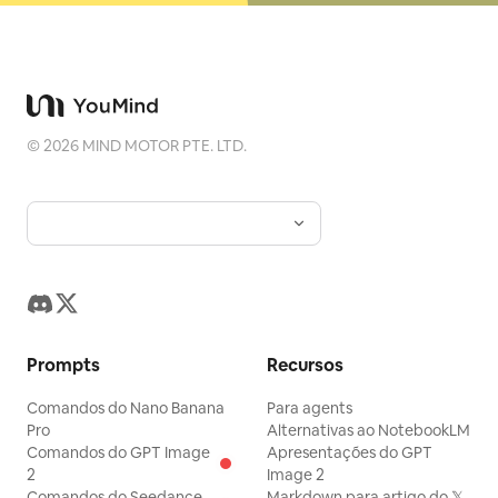
©
2026
MIND MOTOR PTE. LTD.
Prompts
Recursos
Comandos do Nano Banana
Para agents
Pro
Alternativas ao NotebookLM
Comandos do GPT Image
Apresentações do GPT
2
Image 2
Comandos do Seedance
Markdown para artigo do 𝕏