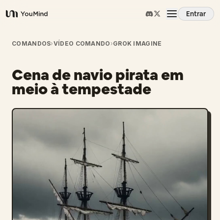
Entrar
YouMind
Visão Geral
COMANDOS
›
VÍDEO COMANDO
›
GROK IMAGINE
Cena de navio pirata em
Casos de Uso
meio à tempestade
Habilidades
Prompts
Preços
Baixar