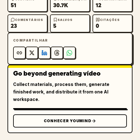
51
30.7K
12
COMENTÁRIOS
SALVOS
CITAÇÕES
23
5
0
COMPARTILHAR
Go beyond generating vídeo
Collect materials, process them, generate
finished work, and distribute it from one AI
workspace.
CONHECER YOUMIND