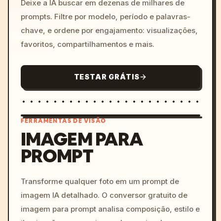
Deixe a IA buscar em dezenas de milhares de
prompts. Filtre por modelo, período e palavras-
chave, e ordene por engajamento: visualizações,
favoritos, compartilhamentos e mais.
TESTAR GRÁTIS
FERRAMENTAS DE VISÃO
IMAGEM PARA
PROMPT
/imagine prompt: cinemati
c, cyberpunk sunset, neon
colors, 8k --v 6.0
Transforme qualquer foto em um prompt de
imagem IA detalhado. O conversor gratuito de
imagem para prompt analisa composição, estilo e