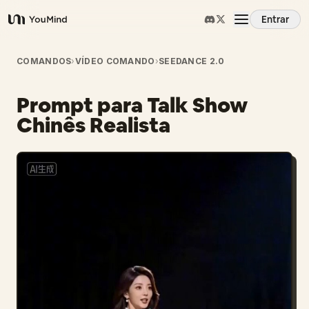
Entrar
YouMind
Visão Geral
COMANDOS
›
VÍDEO COMANDO
›
SEEDANCE 2.0
Prompt para Talk Show
Casos de Uso
Chinês Realista
Habilidades
Prompts
Preços
Baixar