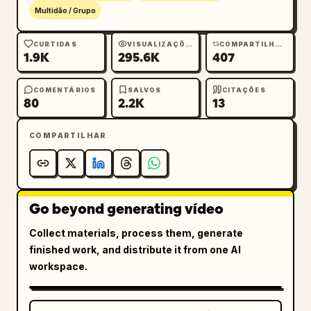
Multidão / Grupo
CURTIDAS
VISUALIZAÇÕES
COMPARTILHAMENTOS
1.9K
295.6K
407
COMENTÁRIOS
SALVOS
CITAÇÕES
80
2.2K
13
COMPARTILHAR
Go beyond generating vídeo
Collect materials, process them, generate
finished work, and distribute it from one AI
workspace.