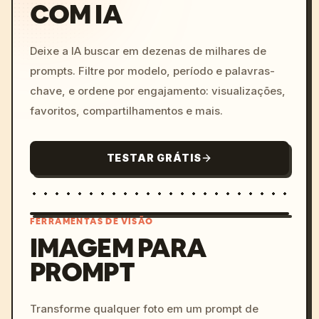
COM IA
Deixe a IA buscar em dezenas de milhares de
prompts. Filtre por modelo, período e palavras-
chave, e ordene por engajamento: visualizações,
favoritos, compartilhamentos e mais.
TESTAR GRÁTIS
FERRAMENTAS DE VISÃO
IMAGEM PARA
PROMPT
/imagine prompt: cinemati
c, cyberpunk sunset, neon
colors, 8k --v 6.0
Transforme qualquer foto em um prompt de