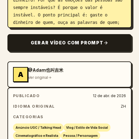
dinheiro? Por que as emoções das pessoas são 
sempre instáveis? É porque o valor é 
instável. O ponto principal é: gaste o 
dinheiro de quem, ouça as palavras de quem; 
se eu não gastei o seu dinheiro, por favor, 
fale menos.\"\n3. Som e Edição: A voz é 
GERAR VÍDEO COM PROMPT
nítida como a de uma apresentadora 
profissional, com velocidade uniforme e 
pronúncia clara, carregando um senso de 
pressão racional. Ritmo de edição: Após a 
@Adam也叫吉米
A
frase de efeito, insira um close de 0,5 
Ver original
segundo da plateia (homens e mulheres) rindo 
e aplaudindo. A câmera realiza um zoom lento 
PUBLICADO
12 de abr. de 2026
durante o monólogo da jovem para aumentar o 
impacto visual.
IDIOMA ORIGINAL
ZH
CATEGORIAS
Anúncio UGC / Talking Head
Vlog / Estilo de Vida Social
Cinematográfico e Realista
Pessoa / Personagem