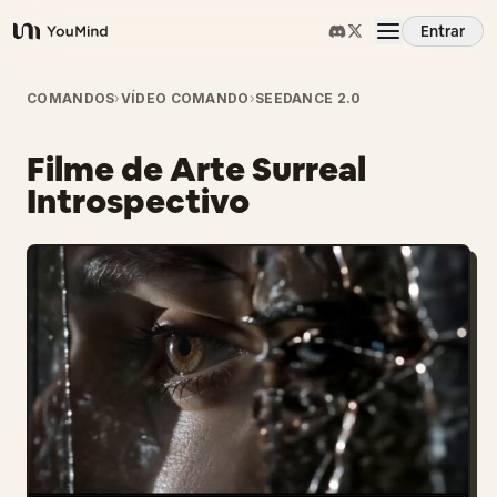
Entrar
YouMind
Visão Geral
COMANDOS
›
VÍDEO COMANDO
›
SEEDANCE 2.0
Filme de Arte Surreal
Casos de Uso
Introspectivo
Habilidades
Prompts
Preços
Baixar