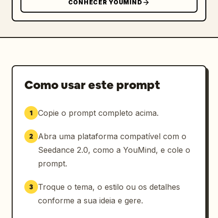
CONHECER YOUMIND
in lento, deslizamento lateral lento, 
enquadramento de reflexo por cima do ombro, 
um plano aberto com dolly back lento e um 
close final fixo. Sem cortes rápidos, sem 
trepidação de câmera na mão.

Estilo visual: Cinematográfico realista, 
Como usar este prompt
editorial de luxo reflexivo abstrato, paleta 
de prata escura e preto, sombras em azul-
Copie o prompt completo acima.
1
acinzentado profundo, destaques de pele 
quentes e suaves, alto contraste, textura de 
Abra uma plataforma compatível com o
2
pele natural, vidro reflexivo, névoa sutil, 
design de cenário minimalista, 
Seedance 2.0, como a YouMind, e cole o
vulnerabilidade poética.
prompt.
Troque o tema, o estilo ou os detalhes
3
conforme a sua ideia e gere.