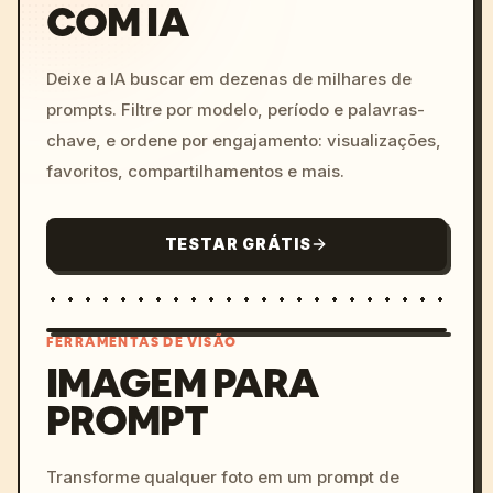
COM IA
Deixe a IA buscar em dezenas de milhares de
prompts. Filtre por modelo, período e palavras-
chave, e ordene por engajamento: visualizações,
favoritos, compartilhamentos e mais.
TESTAR GRÁTIS
FERRAMENTAS DE VISÃO
IMAGEM PARA
PROMPT
/imagine prompt: cinemati
c, cyberpunk sunset, neon
colors, 8k --v 6.0
Transforme qualquer foto em um prompt de