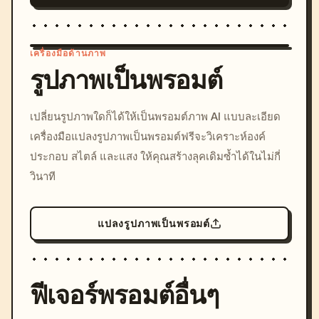
เครื่องมือด้านภาพ
รูปภาพเป็นพรอมต์
/imagine prompt: cinemati
เปลี่ยนรูปภาพใดก็ได้ให้เป็นพรอมต์ภาพ AI แบบละเอียด
c, cyberpunk sunset, neon
เครื่องมือแปลงรูปภาพเป็นพรอมต์ฟรีจะวิเคราะห์องค์
colors, 8k --v 6.0
ประกอบ สไตล์ และแสง ให้คุณสร้างลุคเดิมซ้ำได้ในไม่กี่
วินาที
แปลงรูปภาพเป็นพรอมต์
ฟีเจอร์พรอมต์อื่นๆ