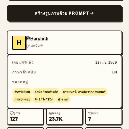
บล็อก
สร้างรูปภาพด้วย PROMPT
อัปเดต
@Harshith
H
ดูต้นฉบับ
เผยแพร่แล้ว
22 เม.ย. 2569
ภาษาต้นฉบับ
EN
หมวดหมู่
สินทรัพย์เกม
คอมิก / สตอรี่บอร์ด
ภาพยนตร์ / ภาพนิ่งจากภาพยนตร์
ภาพประกอบ
สัตว์ / สิ่งมีชีวิต
ตัวละคร
ถูกใจ
ยอดดู
แชร์
127
23.7K
7