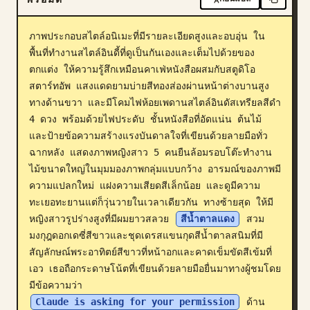
บล็อก
ภาพประกอบสไตล์อนิเมะที่มีรายละเอียดสูงและอบอุ่น ใน
พื้นที่ทำงานสไตล์อินดี้ที่ดูเป็นกันเองและเต็มไปด้วยของ
อัปเดต
ตกแต่ง ให้ความรู้สึกเหมือนคาเฟ่หนังสือผสมกับสตูดิโอ
สตาร์ทอัพ แสงแดดยามบ่ายสีทองส่องผ่านหน้าต่างบานสูง
ทางด้านขวา และมีโคมไฟห้อยเพดานสไตล์อินดัสเทรียลสีดำ 
4 ดวง พร้อมด้วยไฟประดับ ชั้นหนังสือที่อัดแน่น ต้นไม้ 
และป้ายข้อความสร้างแรงบันดาลใจที่เขียนด้วยลายมือทั่ว
ฉากหลัง แสดงภาพหญิงสาว 5 คนยืนล้อมรอบโต๊ะทำงาน
ไม้ขนาดใหญ่ในมุมมองภาพกลุ่มแบบกว้าง อารมณ์ของภาพมี
ความแปลกใหม่ แฝงความเสียดสีเล็กน้อย และดูมีความ
ทะเยอทะยานแต่ก็วุ่นวายในเวลาเดียวกัน ทางซ้ายสุด ให้มี
หญิงสาวรูปร่างสูงที่มีผมยาวสลวย 
สีน้ำตาลแดง
 สวม
มงกุฎดอกเดซี่สีขาวและชุดเดรสแขนกุดสีน้ำตาลสนิมที่มี
สัญลักษณ์พระอาทิตย์สีขาวที่หน้าอกและคาดเข็มขัดสีเข้มที่
เอว เธอถือกระดาษโน้ตที่เขียนด้วยลายมือยื่นมาทางผู้ชมโดย
มีข้อความว่า 
Claude is asking for your permission
 ด้าน