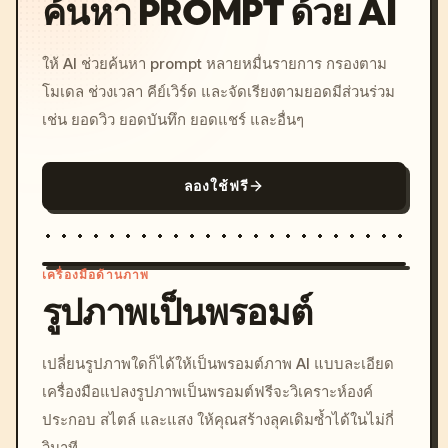
ค้นหา PROMPT ด้วย AI
ให้ AI ช่วยค้นหา prompt หลายหมื่นรายการ กรองตาม
โมเดล ช่วงเวลา คีย์เวิร์ด และจัดเรียงตามยอดมีส่วนร่วม
เช่น ยอดวิว ยอดบันทึก ยอดแชร์ และอื่นๆ
ลองใช้ฟรี
เครื่องมือด้านภาพ
รูปภาพเป็นพรอมต์
/imagine prompt: cinemati
เปลี่ยนรูปภาพใดก็ได้ให้เป็นพรอมต์ภาพ AI แบบละเอียด
c, cyberpunk sunset, neon
เครื่องมือแปลงรูปภาพเป็นพรอมต์ฟรีจะวิเคราะห์องค์
colors, 8k --v 6.0
ประกอบ สไตล์ และแสง ให้คุณสร้างลุคเดิมซ้ำได้ในไม่กี่
วินาที