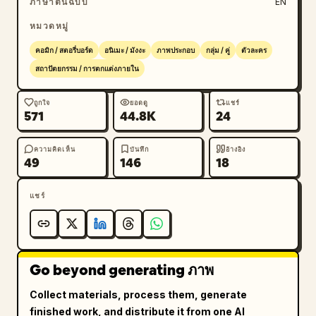
ภาษาต้นฉบับ
EN
ป้ายและข้อความเขียนด้วยลายมือทั่วห้อง: “FOCUS SHIPS 
หมวดหมู่
DREAMS” ที่ด้านซ้ายบน, “SHIPPING IS MY CARDIO” ที่
ผนังด้านซ้าย, “turn caffeine into code” ใกล้จุด
คอมิก / สตอรี่บอร์ด
อนิเมะ / มังงะ
ภาพประกอบ
กลุ่ม / คู่
ตัวละคร
กึ่งกลางด้านบน, “be kind to your future self” 
สถาปัตยกรรม / การตกแต่งภายใน
ใกล้หน้าต่าง, “The Art of Asking Nicely” บนสัน
หนังสือที่ด้านซ้ายล่าง, “WORLD’S OKAYEST MODEL” บน
ถูกใจ
ยอดดู
แชร์
571
44.8K
24
แก้วมัคสีดำใกล้จุดกึ่งกลางด้านซ้าย, “MOONSHOT 
DIARIES” บนกองหนังสือใกล้ด้านขวาล่าง, “Good 
Prompts Only” บนแก้วมัคที่ด้านขวาล่าง และโพสต์อิทที่
ความคิดเห็น
บันทึก
อ้างอิง
49
146
18
ด้านขวาล่างเขียนว่า “AGI is already for ready 
us” พร้อมภาพวาดเล่นเล็กๆ ใช้ลายเส้นแบบภาพวาด พื้น
แชร์
ผิวที่ซับซ้อน แฟชั่นที่แสดงอารมณ์ การไล่เฉดสีน้ำตาลและ
สีอำพันที่อบอุ่น ความลึกแบบภาพยนตร์ที่นุ่มนวล และความ
สวยงามของภาพประกอบที่พร้อมจะเป็นไวรัลบนโซเชียลมี
เดีย
Go beyond generating ภาพ
Collect materials, process them, generate
finished work, and distribute it from one AI