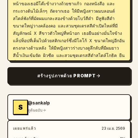
หน้าของเธอมีโต๊ะข้างวางถ้วยชาแก้ว กองหนังสือ และ
กระถางต้นไม้เล็กๆ ถัดจากเธอ ให้มีหญิงสาวผมบลอนด์
สไตล์พังก์ที่มัดผมแกละสองข้างด้วยโบว์สีดำ มีหูฟังสีดำ
ขนาดใหญ่วางคล้องคอ และสวมชุดเดรสสีดำเปิดไหล่ที่มี
สัญลักษณ์ X สีขาวตัวใหญ่ที่หน้าอก เธอยืนอย่างมั่นใจข้าง
แล็ปท็อปที่เต็มไปด้วยสติกเกอร์ซึ่งมีโลโก้ X ขนาดใหญ่อีกอัน 
ตรงกลางด้านหลัง ให้มีหญิงสาวร่างบางดูลึกลับที่มีผมยาว
สีน้ำเงินเข้มจัด ผิวซีด และสวมชุดเดรสสีดำสไตล์โกธิค ยืน
นิ่งๆ อยู่หน้าจอคอมพิวเตอร์ที่แสดงรูปดาวหรือประกายไฟสี
ฟ้าบนหน้าจอสีเข้ม ทางขวาของจุดกึ่งกลาง ให้มีหญิงสาว
สร้างรูปภาพด้วย PROMPT
สง่างามในชุดเดรสสีแดงสไตล์กี่เพ้าที่มีงานปักดอกไม้และผ่า
ข้าง มือข้างหนึ่งวางพิงโต๊ะไม้ใกล้กับสมุดบันทึกที่เปิดอยู่ซึ่ง
เต็มไปด้วยภาพสเก็ตช์หรือข้อความ ทางขวาสุด ให้มีหญิง
สาวผมสีน้ำตาลในชุดลำลองที่มัดผมมวยยุ่งๆ สวมเสื้อยืดสี
@sankalp
S
ขาวที่มีโลโก้ AI รูปปมสีดำภายใต้เสื้อเชิ้ตสีเบจที่เปิดออก 
ดูต้นฉบับ
ยืนอยู่หลังแล็ปท็อปสีเงินที่เปิดอยู่ซึ่งมีโลโก้เดียวกัน กระจาย
สิ่งของบนโต๊ะทำงานให้ดูอบอุ่น: แก้วน้ำ 2 ใบ, สมุด
เผยแพร่แล้ว
23 เม.ย. 2569
บันทึกที่เปิดอยู่ 1 เล่ม, ปากกา 1 ด้าม, ฟิกเกอร์สีดำขนาด
เล็ก 1 ตัว, กองหนังสือที่ปิดอยู่ 1 กอง และแล็ปท็อป เพิ่ม