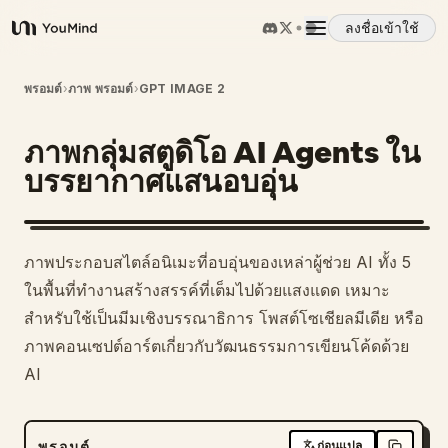
ลงชื่อเข้าใช้
YouMind
ภาพรวม
พรอมต์
›
ภาพ พรอมต์
›
GPT IMAGE 2
ภาพกลุ่มสตูดิโอ AI Agents ใน
กรณีการใช้งาน
บรรยากาศแสนอบอุ่น
ทักษะ
ภาพประกอบสไตล์อนิเมะที่อบอุ่นของเหล่าผู้ช่วย AI ทั้ง 5
พรอมต์
ในพื้นที่ทำงานสร้างสรรค์ที่เต็มไปด้วยแสงแดด เหมาะ
สำหรับใช้เป็นมีมเชิงบรรณาธิการ โพสต์โซเชียลมีเดีย หรือ
ภาพคอนเซปต์อาร์ตเกี่ยวกับวัฒนธรรมการเขียนโค้ดด้วย
ราคา
AI
ดาวน์โหลด
พรอมต์
ก่อนแปล