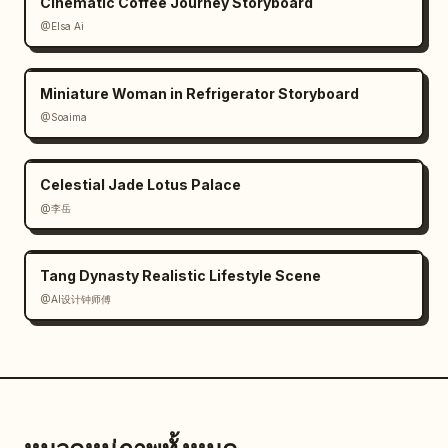
Cinematic Coffee Journey Storyboard
@Elsa Ai
Miniature Woman in Refrigerator Storyboard
@Soaima
Celestial Jade Lotus Palace
@李岳
Tang Dynasty Realistic Lifestyle Scene
@AI设计钟师傅