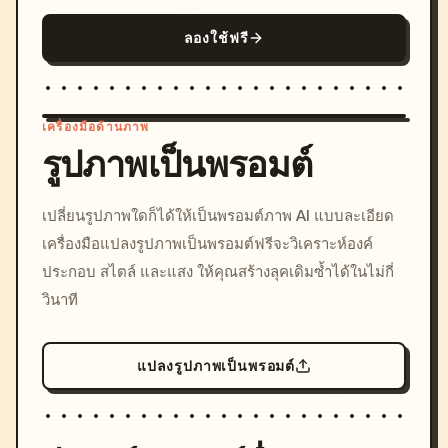
ลองใช้ฟรี
เครื่องมือด้านภาพ
รูปภาพเป็นพรอมต์
/imagine prompt: cinemati
เปลี่ยนรูปภาพใดก็ได้ให้เป็นพรอมต์ภาพ AI แบบละเอียด
c, cyberpunk sunset, neon
เครื่องมือแปลงรูปภาพเป็นพรอมต์ฟรีจะวิเคราะห์องค์
colors, 8k --v 6.0
ประกอบ สไตล์ และแสง ให้คุณสร้างลุคเดิมซ้ำได้ในไม่กี่
วินาที
แปลงรูปภาพเป็นพรอมต์