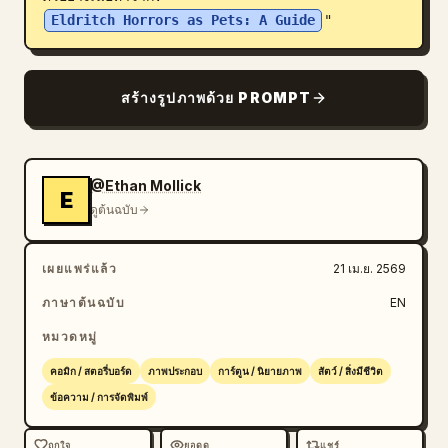
Eldritch Horrors as Pets: A Guide
"
บล็อก
อัปเดต
สร้างรูปภาพด้วย PROMPT
@Ethan Mollick
E
ดูต้นฉบับ
เผยแพร่แล้ว
21 เม.ย. 2569
ภาษาต้นฉบับ
EN
หมวดหมู่
คอมิก / สตอรี่บอร์ด
ภาพประกอบ
การ์ตูน / นิยายภาพ
สัตว์ / สิ่งมีชีวิต
ข้อความ / การจัดพิมพ์
ถูกใจ
ยอดดู
แชร์