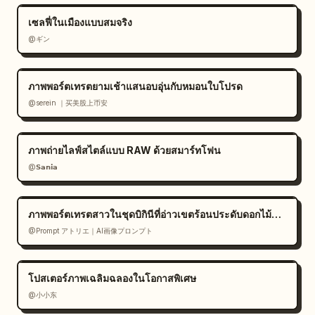
เซลฟี่ในเมืองแบบสมจริง
@ギン
ภาพพอร์ตเทรตยามเช้าแสนอบอุ่นกับหมอนใบโปรด
@serein ｜买美股上币安
ภาพถ่ายไลฟ์สไตล์แบบ RAW ด้วยสมาร์ทโฟน
@𝗦𝗮𝗻𝗶𝗮
ภาพพอร์ตเทรตสาวในชุดบิกินีที่อ่าวเขตร้อนประดับดอกไม้สีขาว
@Prompt アトリエ｜AI画像プロンプト
โปสเตอร์ภาพเฉลิมฉลองในโอกาสพิเศษ
@小小东