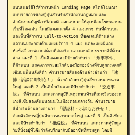
แบนเนอร์ฮีโร่สำหรับหน้า Landing Page สไตล์โฆษณา
บล็อก
แบบรายการของญี่ปุ่นสำหรับสำนักงานกฎหมายและ
สำนักงานบัญชีภาษีสมมติ ออกแบบมาให้ดูเหมือนโฆษณาบน
อัปเดต
เว็บที่โดดเด่น โดยมีแผงแนวตั้ง 4 แผงเท่าๆ กันที่ด้านบน
และพื้นที่สำหรับ Call-to-Action ที่ชัดเจนที่ด้านล่าง 
แถวบนประกอบด้วยแผงบริการ 4 แผง แต่ละแผงมีแถบ
หัวข้อสี ภาพถ่ายสต็อกที่สมจริง และแถบคำบรรยายสีที่ด้าน
ล่าง แผงที่ 1 เป็นสีแดงและมีป้ายกำกับว่า 「刑事事件」 
ที่ด้านบน แสดงภาพระยะใกล้ของมือสองข้างที่จับลูกกรงคุกสี
เข้มบนพื้นหลังสีดำ คำบรรยายสีแดงด้านล่างอ่านว่า 「逮
捕・訴訟に即対応！」 ด้วยตัวอักษรญี่ปุ่นสีขาวหนาขนาด
ใหญ่ แผงที่ 2 เป็นสีน้ำเงินและมีป้ายกำกับว่า 「交通事
故」 ที่ด้านบน แสดงภาพอุบัติเหตุรถชนท้ายที่สมจริงของรถ
เก๋งสีเข้มสองคันบนถนนในเมืองตอนกลางวัน คำบรรยาย
สีน้ำเงินด้านล่างอ่านว่า 「慰謝料・示談もお任せ！」 
ด้วยตัวอักษรญี่ปุ่นสีขาวหนาขนาดใหญ่ แผงที่ 3 เป็นสีเขียว
และมีป้ายกำกับว่า 「相続税」 ที่ด้านบน แสดงภาพคู่รักสูง
วัยที่นั่งอยู่ที่โต๊ะกำลังปรึกษากับมืออาชีพที่สวมสูท โดยมี