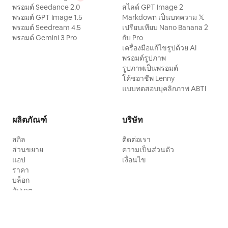
พรอมต์ Seedance 2.0
สไลด์ GPT Image 2
พรอมต์ GPT Image 1.5
Markdown เป็นบทความ 𝕏
พรอมต์ Seedream 4.5
เปรียบเทียบ Nano Banana 2
พรอมต์ Gemini 3 Pro
กับ Pro
เครื่องมือแก้ไขรูปด้วย AI
พรอมต์รูปภาพ
รูปภาพเป็นพรอมต์
โค้ชอาชีพ Lenny
แบบทดสอบบุคลิกภาพ ABTI
ผลิตภัณฑ์
บริษัท
สกิล
ติดต่อเรา
ส่วนขยาย
ความเป็นส่วนตัว
แอป
เงื่อนไข
ราคา
บล็อก
อัปเดต