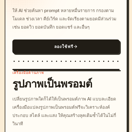
ให้ AI ช่วยค้นหา prompt หลายหมื่นรายการ กรองตาม
โมเดล ช่วงเวลา คีย์เวิร์ด และจัดเรียงตามยอดมีส่วนร่วม
เช่น ยอดวิว ยอดบันทึก ยอดแชร์ และอื่นๆ
ลองใช้ฟรี
เครื่องมือด้านภาพ
รูปภาพเป็นพรอมต์
/imagine prompt: cinemati
เปลี่ยนรูปภาพใดก็ได้ให้เป็นพรอมต์ภาพ AI แบบละเอียด
c, cyberpunk sunset, neon
เครื่องมือแปลงรูปภาพเป็นพรอมต์ฟรีจะวิเคราะห์องค์
colors, 8k --v 6.0
ประกอบ สไตล์ และแสง ให้คุณสร้างลุคเดิมซ้ำได้ในไม่กี่
วินาที