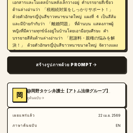
เอกสารและโมเดลบ้านหลังเล็กวางอยู่ คำบรรยายสีเขียว
ด้านล่างอ่านว่า 「税相続対策をしっかりサポート！」 
ด้วยตัวอักษรญี่ปุ่นสีขาวหนาขนาดใหญ่ แผงที่ 4 เป็นสีส้ม
และมีป้ายกำกับว่า 「離婚問題」 ที่ด้านบน แสดงภาพผู้
หญิงที่มีความทุกข์นั่งอยู่ในบ้านโดยเอามือกุมศีรษะ คำ
บรรยายสีส้มด้านล่างอ่านว่า 「慰謝料・親権の悩みを解
決！」 ด้วยตัวอักษรญี่ปุ่นสีขาวหนาขนาดใหญ่ จัดวางแผง
ทั้งสี่ให้ชิดขอบโดยมีเส้นแบ่งสีขาวสะอาดตา แต่ละแผงมี
ความกว้างเท่ากัน และใช้สีหลักที่มีความอิ่มตัวสูงพร้อมสไตล์
สร้างรูปภาพด้วย PROMPT
การออกแบบโฆษณาแบบมันวาว ด้านล่างแผงทั้งสี่ ให้สร้าง
พื้นที่ส่วนท้ายพื้นหลังสีครีมหรือสีเบจอ่อน ที่ด้านซ้าย ให้วาง
หัวข้อย่อยสีดำขนาดเล็กเป็นภาษาญี่ปุ่นว่า 「法律相談・税
務相談なら」 ตรงกลางด้านล่าง ให้วางชื่อสำนักงานหลัก
@岡野タケシ弁護士【アトム法律グループ】
岡
ขนาดใหญ่ด้วยตัวอักษรญี่ปุ่นหนาสีทองเมทัลลิกไล่เฉดพร้อม
ดูต้นฉบับ
เอฟเฟกต์นูนเล็กน้อย: 「
〇〇法律事務所・税理士事務所
」 เพิ่มเส้นแบ่งแนวนอน
เผยแพร่แล้ว
22 เม.ย. 2569
สีดำบางๆ เหนือและใต้ชื่อสำนักงานหลัก ที่ด้านขวาล่าง ให้
วางปุ่มสี่เหลี่ยมมุมมนสีแดงมันวาวขนาดใหญ่พร้อมการไล่
ภาษาต้นฉบับ
EN
เฉดสีที่สดใสและตัวอักษรญี่ปุ่นสีขาวหนาที่อ่านว่า 「