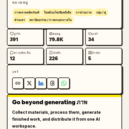
หมวดหมู่
無料相談受付中！
」 สไตล์โดยรวมควรให้ความรู้สึก
เหมือนภาพหลักของ LP บริการด้านกฎหมายและภาษีของ
การตลาดผลิตภัณฑ์
โพสต์บนโซเชียลมีเดีย
การถ่ายภาพ
กลุ่ม / คู่
ญี่ปุ่นจากโฆษณาแบบรายการ: มีความเป็นองค์กร เร่งด่วน 
ตัวละคร
สถาปัตยกรรม / การตกแต่งภายใน
น่าเชื่อถือ เชิงพาณิชย์ ใช้ภาพถ่ายเป็นหลัก เลย์เอาต์แบบ
ตารางที่สะอาดตา ตัวอักษรที่โดดเด่น คอนทราสต์สูง และ
ถูกใจ
ยอดดู
แชร์
391
79.8K
34
การจัดองค์ประกอบภาพคุณภาพระดับโบรชัวร์ที่สมจริง
ความคิดเห็น
บันทึก
อ้างอิง
12
226
5
แชร์
Go beyond generating ภาพ
Collect materials, process them, generate
finished work, and distribute it from one AI
workspace.