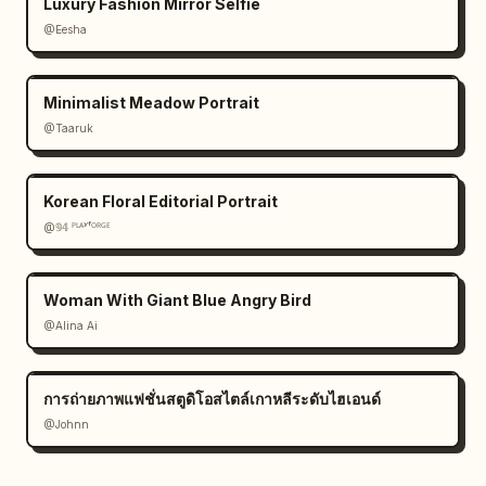
Luxury Fashion Mirror Selfie
@Eesha
Minimalist Meadow Portrait
@Taaruk
Korean Floral Editorial Portrait
@𝟡𝟜 ᴾᴸᴬʸᶠᴼᴿᴳᴱ
Woman With Giant Blue Angry Bird
@Alina Ai
การถ่ายภาพแฟชั่นสตูดิโอสไตล์เกาหลีระดับไฮเอนด์
@Johnn