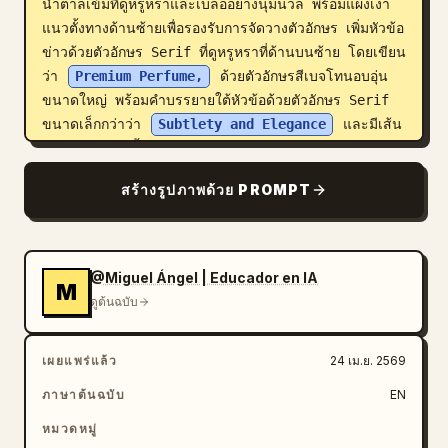
น้ำตาลเข้มที่ดูหรูหราและเบลออย่างนุ่มนวล พร้อมแผงเงา
แนวตั้งทางด้านซ้ายเพื่อรองรับการจัดวางตัวอักษร เพิ่มหัวข้อ
ข่าวด้วยตัวอักษร Serif ที่ดูหรูหราที่ด้านบนซ้าย โดยเขียน
ว่า 
Premium Perfume,
 ด้วยตัวอักษรสีเบจโทนอบอุ่น
ขนาดใหญ่ พร้อมคำบรรยายใต้หัวข้อด้วยตัวอักษร Serif 
ขนาดเล็กกว่าว่า 
Subtlety and Elegance
 และมีเส้น
แนวนอนสีทองสั้นๆ อยู่ใต้คำบรรยาย วางโลโก้สีขาวขนาด
เล็กไว้ที่มุมขวาบนโดยเขียนว่า 
Pollo.ai
 เน้นวัสดุ
สร้างรูปภาพด้วย PROMPT
ระดับพรีเมียม การหักเหของแสงบนแก้วที่สมจริง ไฮไลท์สี
ทองเมทัลลิก การถ่ายภาพสินค้าหรูหรา องค์ประกอบที่
ประณีต เอฟเฟกต์โบเก้นุ่มนวล และความสวยงามแบบ
โฆษณาสินค้าไฮเอนด์
@Miguel Ángel | Educador en IA
M
ดูต้นฉบับ
เผยแพร่แล้ว
24 เม.ย. 2569
ภาษาต้นฉบับ
EN
หมวดหมู่