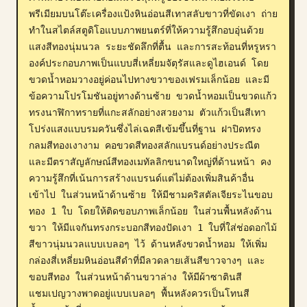
พรีเมียมบนโต๊ะเครื่องแป้งหินอ่อนสีเทาสลับขาวที่ขัดเงา ถ่าย
บล็อก
ทำในสไตล์สตูดิโอแบบภาพยนตร์ที่ให้ความรู้สึกอบอุ่นด้วย
แสงสีทองนุ่มนวล ระยะชัดลึกที่ตื้น และการสะท้อนที่หรูหรา 
อัปเดต
องค์ประกอบภาพเป็นแบบสี่เหลี่ยมจัตุรัสและดูไฮเอนด์ โดย
ขวดน้ำหอมวางอยู่ค่อนไปทางขวาของเฟรมเล็กน้อย และมี
ข้อความโปรโมชันอยู่ทางด้านซ้าย ขวดน้ำหอมเป็นขวดแก้ว
ทรงนาฬิกาทรายที่แกะสลักอย่างสวยงาม ตัวแก้วเป็นสีเทา
โปร่งแสงแบบรมควันซึ่งไล่เฉดสีเข้มขึ้นที่ฐาน ฝาปิดทรง
กลมสีทองเงางาม คอขวดสีทองสลักแบรนด์อย่างประณีต 
และมีตราสัญลักษณ์สีทองเมทัลลิกขนาดใหญ่ที่ด้านหน้า คง
ความรู้สึกที่เน้นการสร้างแบรนด์แต่ไม่ต้องเพิ่มสินค้าอื่น
เข้าไป ในส่วนหน้าด้านซ้าย ให้มีชามคริสตัลเจียระไนขอบ
ทอง 1 ใบ โดยให้ติดขอบภาพเล็กน้อย ในส่วนพื้นหลังด้าน
ขวา ให้มีแจกันทรงกระบอกสีทองปัดเงา 1 ใบที่ใส่ช่อดอกไม้
สีขาวนุ่มนวลแบบเบลอๆ ไว้ ด้านหลังขวดน้ำหอม ให้เพิ่ม
กล่องสี่เหลี่ยมหินอ่อนสีดำที่มีลวดลายเส้นสีขาวจางๆ และ
ขอบสีทอง ในส่วนหน้าด้านขวาล่าง ให้มีผ้าซาตินสี
แชมเปญวางพาดอยู่แบบเบลอๆ พื้นหลังควรเป็นโทนสี