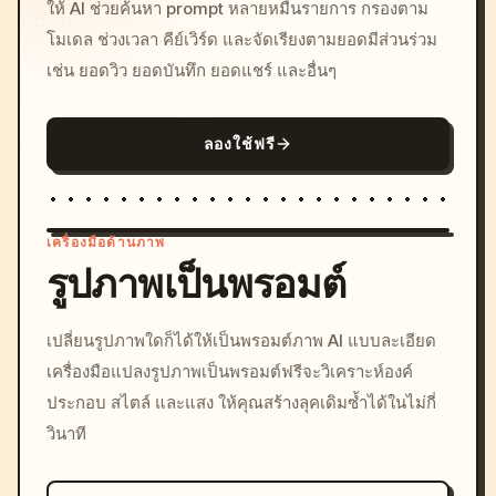
ให้ AI ช่วยค้นหา prompt หลายหมื่นรายการ กรองตาม
โมเดล ช่วงเวลา คีย์เวิร์ด และจัดเรียงตามยอดมีส่วนร่วม
เช่น ยอดวิว ยอดบันทึก ยอดแชร์ และอื่นๆ
ลองใช้ฟรี
เครื่องมือด้านภาพ
รูปภาพเป็นพรอมต์
/imagine prompt: cinemati
เปลี่ยนรูปภาพใดก็ได้ให้เป็นพรอมต์ภาพ AI แบบละเอียด
c, cyberpunk sunset, neon
เครื่องมือแปลงรูปภาพเป็นพรอมต์ฟรีจะวิเคราะห์องค์
colors, 8k --v 6.0
ประกอบ สไตล์ และแสง ให้คุณสร้างลุคเดิมซ้ำได้ในไม่กี่
วินาที