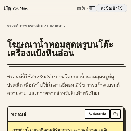
ลงชื่อเข้าใช้
YouMind
ภาพรวม
พรอมต์
›
ภาพ พรอมต์
›
GPT IMAGE 2
โฆษณาน้ำหอมสุดหรูบนโต๊ะ
กรณีการใช้งาน
เครื่องแป้งหินอ่อน
ทักษะ
พรอมต์นี้ใช้สำหรับสร้างภาพโฆษณาน้ำหอมสุดหรูที่ดู
พรอมต์
ประณีต เพื่อนำไปใช้ในงานอีคอมเมิร์ซ การสร้างแบรนด์
ความงาม และการตลาดสำหรับสินค้าพรีเมียม
ราคา
พรอมต์
ก่อนแปล
ดาวน์โหลด
ภาพถ่ายโฆษณาอีคอมเมิร์ซสุดหรูของขวดน้ำหอมระดับ