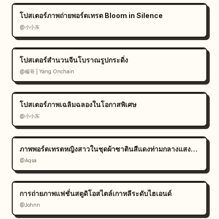
โปสเตอร์ภาพถ่ายพอร์ตเทรต Bloom in Silence
@小小东
โปสเตอร์สำนวนจีนโบราณรูปกระดิ่ง
@楊哥 | Yang Onchain
โปสเตอร์ภาพเฉลิมฉลองในโอกาสพิเศษ
@小小东
ภาพพอร์ตเทรตหญิงสาวในชุดผ้าซาตินสีแดงท่ามกลางแสงแดด
@Aqsa
การถ่ายภาพแฟชั่นสตูดิโอสไตล์เกาหลีระดับไฮเอนด์
@Johnn