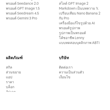
พรอมต์ Seedance 2.0
สไลด์ GPT Image 2
พรอมต์ GPT Image 1.5
Markdown เป็นบทความ 𝕏
พรอมต์ Seedream 4.5
เปรียบเทียบ Nano Banana 2
พรอมต์ Gemini 3 Pro
กับ Pro
เครื่องมือแก้ไขรูปด้วย AI
พรอมต์รูปภาพ
รูปภาพเป็นพรอมต์
โค้ชอาชีพ Lenny
แบบทดสอบบุคลิกภาพ ABTI
ผลิตภัณฑ์
บริษัท
สกิล
ติดต่อเรา
ส่วนขยาย
ความเป็นส่วนตัว
แอป
เงื่อนไข
ราคา
บล็อก
อัปเดต