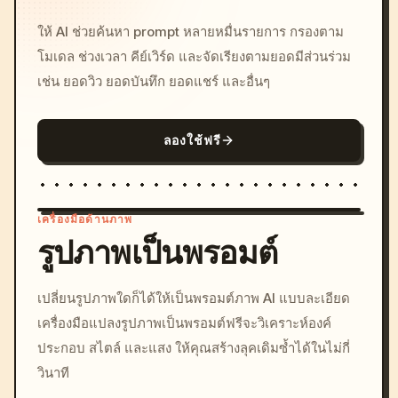
ให้ AI ช่วยค้นหา prompt หลายหมื่นรายการ กรองตาม
โมเดล ช่วงเวลา คีย์เวิร์ด และจัดเรียงตามยอดมีส่วนร่วม
เช่น ยอดวิว ยอดบันทึก ยอดแชร์ และอื่นๆ
ลองใช้ฟรี
เครื่องมือด้านภาพ
รูปภาพเป็นพรอมต์
/imagine prompt: cinemati
เปลี่ยนรูปภาพใดก็ได้ให้เป็นพรอมต์ภาพ AI แบบละเอียด
c, cyberpunk sunset, neon
เครื่องมือแปลงรูปภาพเป็นพรอมต์ฟรีจะวิเคราะห์องค์
colors, 8k --v 6.0
ประกอบ สไตล์ และแสง ให้คุณสร้างลุคเดิมซ้ำได้ในไม่กี่
วินาที