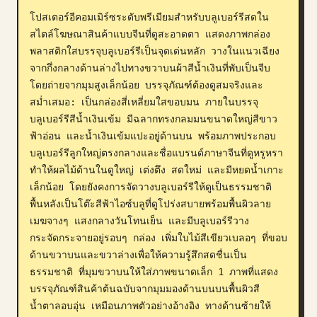
โปสเตอร์อีคอมเมิร์ซระดับพรีเมียมสำหรับบลูเบอร์รีสดใน
บล็อก
สไตล์โฆษณาสินค้าแบบจีนที่ดูสะอาดตา แสดงภาพกล่อง
พลาสติกใสบรรจุบลูเบอร์รีเป็นจุดเด่นหลัก วางในแนวเฉียง
อัปเดต
จากกึ่งกลางด้านล่างไปทางขวาบนผ้าสีน้ำเงินที่พับเป็นจีบ 
โดยถ่ายจากมุมสูงเล็กน้อย บรรจุภัณฑ์ต้องดูสมจริงและ
สม่ำเสมอ: เป็นกล่องสี่เหลี่ยมใสขอบมน ภายในบรรจุ
บลูเบอร์รีสีน้ำเงินเข้ม มีฉลากทรงกลมมนขนาดใหญ่สีขาว 
ฟ้าอ่อน และน้ำเงินเข้มแปะอยู่ด้านบน พร้อมภาพประกอบ
บลูเบอร์รีลูกใหญ่ตรงกลางและชื่อแบรนด์ภาษาจีนที่ดูหรูหรา 
ทำให้ผลไม้ด้านในดูใหญ่ เต่งตึง สดใหม่ และมีหยดน้ำเกาะ
เล็กน้อย โดยยังคงการจัดวางบลูเบอร์รีให้ดูเป็นธรรมชาติ 
พื้นหลังเป็นโต๊ะสีฟ้าไอซ์บลูที่ดูโปร่งสบายพร้อมพื้นผิวลาย
เมฆจางๆ แสงกลางวันโทนเย็น และมีบลูเบอร์รีวาง
กระจัดกระจายอยู่รอบๆ กล่อง เพิ่มใบไม้สีเขียวเบลอๆ ที่ขอบ
ด้านขวาบนและขวาล่างเพื่อให้ความรู้สึกสดชื่นเป็น
ธรรมชาติ ที่มุมขวาบนให้ใส่ภาพขนาดเล็ก 1 ภาพที่แสดง
บรรจุภัณฑ์สินค้าต้นฉบับจากมุมมองด้านบนบนพื้นผิวสี
น้ำตาลอบอุ่น เหมือนภาพตัวอย่างอ้างอิง ทางด้านซ้ายให้