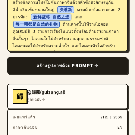
สร้างข้อความโปรโมชันภาษาจีนด้วยหัวข้อตัวอักษรพู่กัน
สีน้ำเงินเข้มขนาดใหญ่ 
决茗新
 ตามด้วยข้อความย่อย 2 
บรรทัด: 
新鲜蓝莓 自然之选
 และ 
每一颗都是自然的礼物
 ด้านล่างนั้นให้วางไอคอน
คุณสมบัติ 3 รายการเรียงในแนวตั้งพร้อมคำบรรยายภาษา
จีนสั้นๆ: ไอคอนใบไม้สำหรับความสุกตามธรรมชาติ 
ไอคอนผลไม้สำหรับความฉ่ำน้ำ และไอคอนหัวใจสำหรับ
คุณค่าทางโภชนาการที่อุดมสมบูรณ์ ใกล้กับมุมซ้ายล่างให้
เพิ่มข้อความภาษาจีนสไตล์พู่กันสีขาวขนาดใหญ่ 
蓝莓
สร้างรูปภาพด้วย PROMPT
บรรทัดรอง 
膳食纤维+花青素
 และบรรทัดระบุน้ำหนัก
สุทธิ 125 กรัม ใช้การปรับโทนสีฟ้าเย็น แสงไฟเชิงพาณิชย์
ที่คมชัด ไฮไลท์ที่เปล่งประกายบนฝาพลาสติก สุนทรียภาพ
ของบรรจุภัณฑ์ซูเปอร์มาร์เก็ตระดับพรีเมียม รายละเอียดสูง 
@歸藏(guizang.ai)
歸
ผสมผสานการถ่ายภาพสินค้าที่สมจริงเข้ากับการออกแบบ
ดูต้นฉบับ
กราฟิกที่สวยงาม
เผยแพร่แล้ว
21 เม.ย. 2569
ภาษาต้นฉบับ
EN