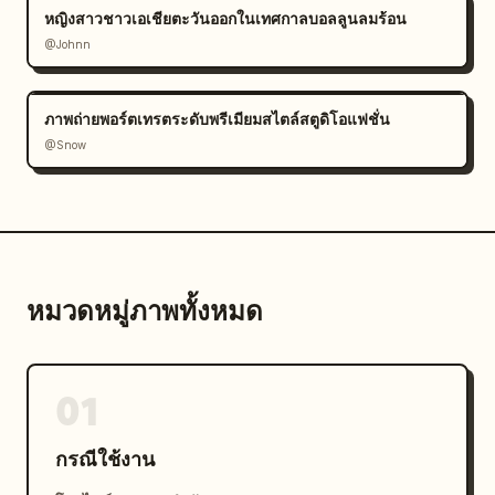
หญิงสาวชาวเอเชียตะวันออกในเทศกาลบอลลูนลมร้อน
@Johnn
ภาพถ่ายพอร์ตเทรตระดับพรีเมียมสไตล์สตูดิโอแฟชั่น
@Snow
หมวดหมู่ภาพทั้งหมด
01
กรณีใช้งาน