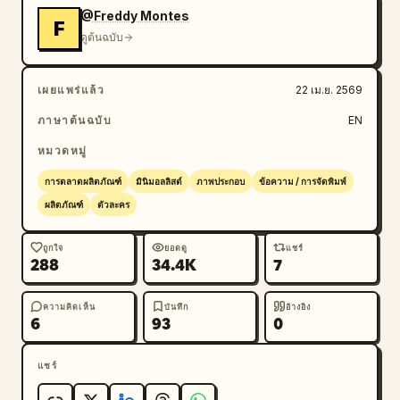
@Freddy Montes
F
ดูต้นฉบับ
เผยแพร่แล้ว
22 เม.ย. 2569
ภาษาต้นฉบับ
EN
หมวดหมู่
การตลาดผลิตภัณฑ์
มินิมอลลิสต์
ภาพประกอบ
ข้อความ / การจัดพิมพ์
ผลิตภัณฑ์
ตัวละคร
ถูกใจ
ยอดดู
แชร์
288
34.4K
7
ความคิดเห็น
บันทึก
อ้างอิง
6
93
0
แชร์