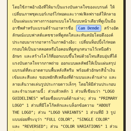
โดยใช้ภาพอ้างอิงที่ให้มาเป็นแรงบันดาลใจของแบรนด์ ให้
บล็อก
เปลี่ยนภาพชุดเบอร์เกอร์ไก่ทอดและวาฟเฟิลฟรายส์ให้กลาย
เป็นแผ่นแนวทางการออกแบบโลโก้แบบหน้าเดียวที่ดูเป็นมือ
อัปเดต
อาชีพสำหรับแบรนด์ร้านอาหารชื่อ 
Can Dende
 สร้างอัต
ลักษณ์แบบฟาสต์แคชชวลที่ดูสดใสและทันสมัยโดยดึงองค์
ประกอบมาจากอาหารในภาพอ้างอิง: เปลี่ยนท็อปปิ้งไก่ทอด
กรอบให้เป็นมาสคอตหรือไอคอนที่ดูสนุกสนานไว้เหนือตัว
อักษร และสร้างโลโก้ที่ออกแบบขึ้นใหม่ด้วยโทนสีอบอุ่นที่ได้
แรงบันดาลใจจากภาพถ่าย ออกแบบผลลัพธ์ให้เป็นแผ่นสรุป
แบรนด์ที่สะอาดตาบนพื้นหลังสีครีม พร้อมตัวอักษรสีน้ำเงิน
เข้มและสีแดง ขอบหยักสีเหลืองที่ด้านบนและด้านล่าง และ
ลายเส้นวาดเล่นรูปประกายดาวเล็กๆ โดยให้มีส่วนประกอบ
และจำนวนตามนี้: ส่วนหัวหลัก 1 ส่วนที่เขียนว่า "LOGO 
GUIDELINES" พร้อมชื่อแบรนด์ด้านล่าง; ส่วน "PRIMARY 
LOGO" 1 ส่วนที่มีโลโก้หลักและบล็อกข้อความ "ABOUT 
THE LOGO"; ส่วน "LOGO VARIANTS" 1 ส่วนที่มี 3 รูป
แบบย่อยที่ระบุว่า "FULL COLOR", "SINGLE COLOR" 
และ "REVERSED"; ส่วน "COLOR VARIATIONS" 1 ส่วน