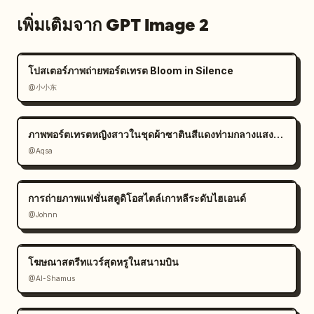
เพิ่มเติมจาก GPT Image 2
โปสเตอร์ภาพถ่ายพอร์ตเทรต Bloom in Silence
@小小东
ภาพพอร์ตเทรตหญิงสาวในชุดผ้าซาตินสีแดงท่ามกลางแสงแดด
@Aqsa
การถ่ายภาพแฟชั่นสตูดิโอสไตล์เกาหลีระดับไฮเอนด์
@Johnn
โฆษณาสตรีทแวร์สุดหรูในสนามบิน
@Al-Shamus