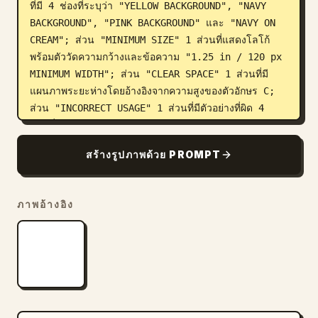
ที่มี 4 ช่องที่ระบุว่า "YELLOW BACKGROUND", "NAVY 
BACKGROUND", "PINK BACKGROUND" และ "NAVY ON 
CREAM"; ส่วน "MINIMUM SIZE" 1 ส่วนที่แสดงโลโก้
พร้อมตัววัดความกว้างและข้อความ "1.25 in / 120 px 
MINIMUM WIDTH"; ส่วน "CLEAR SPACE" 1 ส่วนที่มี
แผนภาพระยะห่างโดยอ้างอิงจากความสูงของตัวอักษร C; 
ส่วน "INCORRECT USAGE" 1 ส่วนที่มีตัวอย่างที่ผิด 4 
แบบที่ระบุว่า "Don't change the colors", "Don't 
stretch or distort", "Don't rotate the logo" 
สร้างรูปภาพด้วย PROMPT
และ "Don't add effects or shadows"; ส่วน 
"USAGE NOTES" 1 ส่วนที่มีหัวข้อ 4 จุด; และสโลแกนปิด
ท้ายสไตล์ลายมือที่มุมขวาล่างที่เขียนว่า 
ภาพอ้างอิง
It's a vibe. It's a smile. It's yours.
 รักษา
องค์ประกอบให้คมชัด พร้อมสำหรับการพิมพ์ อ่านง่าย และมี
คุณภาพระดับงานนำเสนอ เหมือนกับงานส่งมอบแบรนด์ร้าน
อาหารจริงๆ