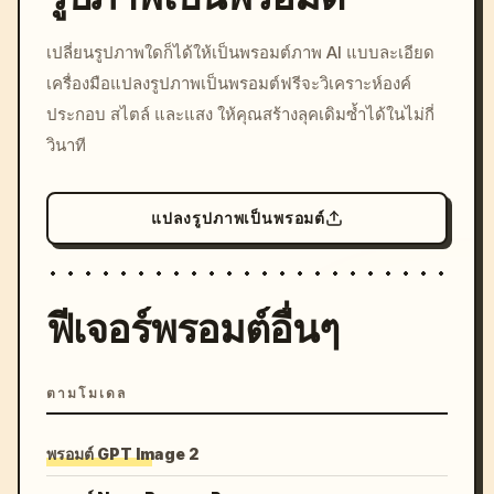
/imagine prompt: cinemati
เปลี่ยนรูปภาพใดก็ได้ให้เป็นพรอมต์ภาพ AI แบบละเอียด
c, cyberpunk sunset, neon
เครื่องมือแปลงรูปภาพเป็นพรอมต์ฟรีจะวิเคราะห์องค์
colors, 8k --v 6.0
ประกอบ สไตล์ และแสง ให้คุณสร้างลุคเดิมซ้ำได้ในไม่กี่
วินาที
แปลงรูปภาพเป็นพรอมต์
ฟีเจอร์พรอมต์อื่นๆ
ตามโมเดล
พรอมต์ GPT Image 2