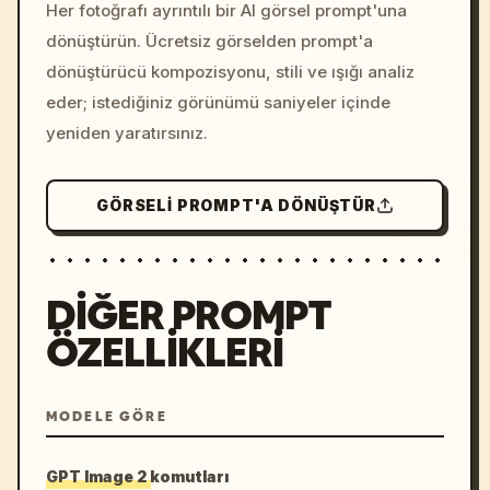
colors, 8k --v 6.0
Her fotoğrafı ayrıntılı bir AI görsel prompt'una
dönüştürün. Ücretsiz görselden prompt'a
dönüştürücü kompozisyonu, stili ve ışığı analiz
eder; istediğiniz görünümü saniyeler içinde
yeniden yaratırsınız.
GÖRSELI PROMPT'A DÖNÜŞTÜR
DIĞER PROMPT
ÖZELLIKLERI
MODELE GÖRE
GPT Image 2 komutları