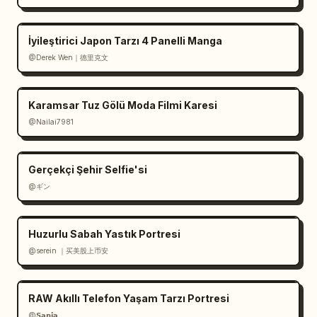
İyileştirici Japon Tarzı 4 Panelli Manga
@Derek Wen｜德里克文
Karamsar Tuz Gölü Moda Filmi Karesi
@Nailai7981
Gerçekçi Şehir Selfie'si
@ギン
Huzurlu Sabah Yastık Portresi
@serein ｜买美股上币安
RAW Akıllı Telefon Yaşam Tarzı Portresi
@𝗦𝗮𝗻𝗶𝗮