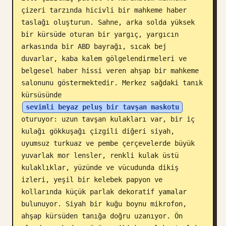
çizeri tarzında hicivli bir mahkeme haber 
Blog
taslağı oluşturun. Sahne, arka solda yüksek 
bir kürsüde oturan bir yargıç, yargıcın 
Güncellemeler
arkasında bir ABD bayrağı, sıcak bej 
duvarlar, kaba kalem gölgelendirmeleri ve 
belgesel haber hissi veren ahşap bir mahkeme 
salonunu göstermektedir. Merkez sağdaki tanık 
kürsüsünde 
sevimli beyaz peluş bir tavşan maskotu
oturuyor: uzun tavşan kulakları var, bir iç 
kulağı gökkuşağı çizgili diğeri siyah, 
uyumsuz turkuaz ve pembe çerçevelerde büyük 
yuvarlak mor lensler, renkli kulak üstü 
kulaklıklar, yüzünde ve vücudunda dikiş 
izleri, yeşil bir kelebek papyon ve 
kollarında küçük parlak dekoratif yamalar 
bulunuyor. Siyah bir kuğu boynu mikrofon, 
ahşap kürsüden tanığa doğru uzanıyor. Ön 