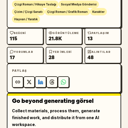
bir dikdörtgen. 16:9 yatay kompozisyon, hafif 
Çizgi Roman / Hikaye Taslağı
Sosyal Medya Gönderisi
kaotik mahkeme taslağı çizgileri, canlı 
Çizim / Çizgi Sanatı
Çizgi Roman / Grafik Roman
Karakter
renkli tavşan aksesuarlarıyla kontrast 
Hayvan / Yaratık
oluşturan soluk kahverengi ve gri tonları 
kullanın, fotorealizm olmasın, filigran 
BEĞENI
GÖRÜNTÜLEME
PAYLAŞIM
115
21.8K
13
olmasın, ekstra başlık olmasın.
YORUMLAR
YER IMLERI
ALINTILAR
17
28
48
PAYLAŞ
Go beyond generating görsel
Collect materials, process them, generate
finished work, and distribute it from one AI
workspace.