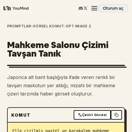
Oturum aç
YouMind
Genel Bakış
PROMPTLAR
›
GÖRSEL KOMUT
›
GPT IMAGE 2
Mahkeme Salonu Çizimi
Kullanım Senaryoları
Tavşan Tanık
Beceriler
Japonca alt bant başlığıyla ifade veren renkli bir
İstemler
tavşan maskotun yer aldığı, mizahi bir mahkeme
çizeri tarzında haber görseli oluşturur.
Fiyatlandırma
KOMUT
Çeviri öncesi
İndir
Elle çizilmiş pastel ve karakalem mahkeme 