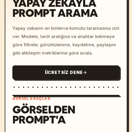
YAPAY ZEKAYLA
PROMPT ARAMA
Yapay zekanın on binlerce komutu taramasına izin
ver. Modele, tarih aralığına ve anahtar kelimeye
göre filtrele; görüntülenme, kaydetme, paylaşım
gibi etkileşim metriklerine göre sırala.
ÜCRETSIZ DENE
GÖRSEL ARAÇLAR
GÖRSELDEN
PROMPT'A
/imagine prompt: cinemati
c, cyberpunk sunset, neon