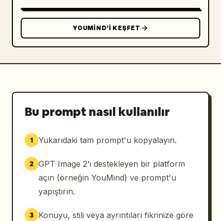
YOUMIND’I KEŞFET
Bu prompt nasıl kullanılır
Yukarıdaki tam prompt'u kopyalayın.
1
GPT Image 2'i destekleyen bir platform
2
açın (örneğin YouMind) ve prompt'u
yapıştırın.
Konuyu, stili veya ayrıntıları fikrinize göre
3