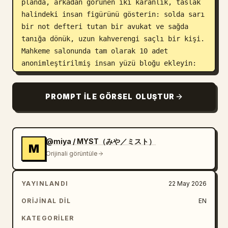
planda, arkadan görünen iki karanlık, taslak 
halindeki insan figürünü gösterin: solda sarı 
bir not defteri tutan bir avukat ve sağda 
tanığa dönük, uzun kahverengi saçlı bir kişi. 
Mahkeme salonunda tam olarak 10 adet 
anonimleştirilmiş insan yüzü bloğu ekleyin: 
yargıç üzerinde 1 bulanık dikdörtgen yüz, sol 
ön plandaki avukat üzerinde 1 büyük bulanık 
PROMPT ILE GÖRSEL OLUŞTUR
dikdörtgen, merkezi arka plan izleyicileri 
arasında 4 küçük bulanık yüz ve sağ arka plan 
izleyicileri arasında 4 küçük bulanık yüz. 
İnsan yüzlerini özelliksiz tutun, yumuşak 
@miya / MYST（みや／ミスト）
M
kahverengi-gri dikdörtgen bulanık bloklarla 
Orijinali görüntüle
kapatın. Alt kısma tüm genişliği kaplayan 
parlak bir TV haberi alt bandı ekleyin: 
YAYINLANDI
22 May 2026
parlak kırmızı üst şeritli, ince metalik 
altın kenarlı ve üzerinde 
ORIJINAL DIL
EN
脅されてやりました。
 yazan büyük kalın beyaz 
KATEGORILER
Japonca metin içeren koyu lacivert gradyanlı 