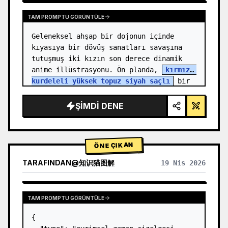
TAM PROMPTU GÖRÜNTÜLE
Geleneksel ahşap bir dojonun içinde 
kıyasıya bir dövüş sanatları savaşına 
tutuşmuş iki kızın son derece dinamik 
anime illüstrasyonu. Ön planda, 
kırmızı 
kurdeleli yüksek topuz siyah saçlı
 bir 
kız, yumruğunu ileri doğ…
ŞIMDI DENE
ÖNE ÇIKAN
TARAFINDAN
@
知识猫图解
19 Nis 2026
TAM PROMPTU GÖRÜNTÜLE
{
