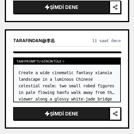
dress
 leaning her cheek on one hand and 
ŞIMDI DENE
smiling with one eye closed at a wooden 
table in a {argum…
TARAFINDAN
@
李岳
11 saat önce
TAM PROMPTU GÖRÜNTÜLE
Create a wide cinematic fantasy xianxia 
landscape in a luminous Chinese 
celestial realm: two small robed figures 
in pale flowing hanfu walk away from the 
viewer along a glossy white-jade bridge 
toward an enormous ornate palace gate 
rising from a mirror-still l…
ŞIMDI DENE