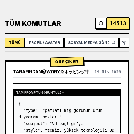
TÜM KOMUTLAR
14513
TÜMÜ
PROFIL / AVATAR
SOSYAL MEDYA GÖNDERISI
İNF
ÖNE ÇIKAN
TARAFINDAN
@
WORY＠ホッピング中
19 Nis 2026
TAM PROMPTU GÖRÜNTÜLE
{

  "type": "patlatılmış görünüm ürün 
diyagramı posteri",

  "subject": "VR başlığı",

  "style": "temiz, yüksek teknolojili 3D 