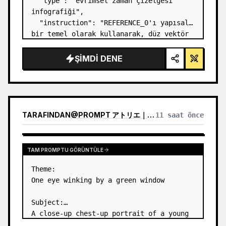
  "type": "evrimsel zaman çizelgesi 
infografiği",

  "instruction": "REFERENCE_0'ı yapısal 
bir temel olarak kullanarak, düz vektör 
tasarımını son derece gerçekçi bir 3D 
infografiğe dönüştürün. Pürüzsüz 
ŞIMDI DENE
rampaları belirgin taş basamaklarla 
değiştirin ve tüm org…
TARAFINDAN
@
PROMPT アトリエ｜AI画像プロンプト
11 saat önce
TAM PROMPTU GÖRÜNTÜLE
Theme:

One eye winking by a green window

Subject:

A close-up chest-up portrait of a young 
woman wearing a 
white lace-trimmed 