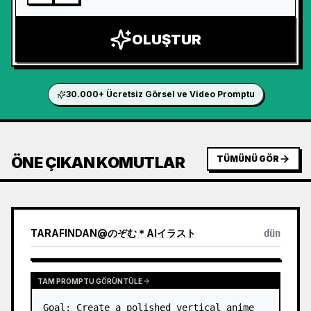
OLUŞTUR
30.000+ Ücretsiz Görsel ve Video Promptu
ÖNE ÇIKAN KOMUTLAR
TÜMÜNÜ GÖR
TARAFINDAN
@
のぞむ＊AIイラスト
dün
TAM PROMPTU GÖRÜNTÜLE
Goal: Create a polished vertical anime 