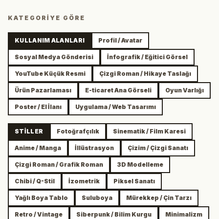
KATEGORIYE GÖRE
KULLANIM ALANLARI
Profil / Avatar
Sosyal Medya Gönderisi
İnfografik / Eğitici Görsel
YouTube Küçük Resmi
Çizgi Roman / Hikaye Taslağı
Ürün Pazarlaması
E-ticaret Ana Görseli
Oyun Varlığı
Poster / El İlanı
Uygulama / Web Tasarımı
STILLER
Fotoğrafçılık
Sinematik / Film Karesi
Anime / Manga
İllüstrasyon
Çizim / Çizgi Sanatı
Çizgi Roman / Grafik Roman
3D Modelleme
Chibi / Q-Stil
İzometrik
Piksel Sanatı
Yağlı Boya Tablo
Suluboya
Mürekkep / Çin Tarzı
Retro / Vintage
Siberpunk / Bilim Kurgu
Minimalizm