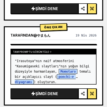
render, stüdyo aydınlatması, parlayan 
vurgular",

ŞIMDI DENE
  "background": "{argument 
name=\"background color\" 
default=\"yumuşak mor ve mavi gr…
ÖNE ÇIKAN
TARAFINDAN
@
やまもん
19 Nis 2026
DIĞER MODELLERIN SONUÇLARINI GÖRÜNTÜLE
TAM PROMPTU GÖRÜNTÜLE
"Irasutoya"nın naif atmosferini 
"Kasumigaseki slaytları"nın yoğun bilgi 
düzeyiyle harmanlayan, 
Momotaro
 temalı 
bir açıklayıcı slayt (
ponchi-e 
diyagramı
) oluşturun.
ŞIMDI DENE