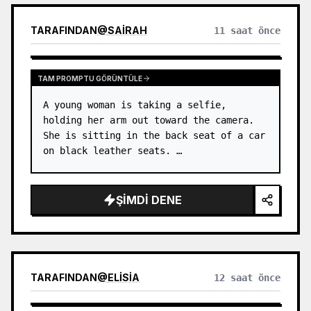
TARAFINDAN
@
SAIRAH
11 saat önce
TAM PROMPTU GÖRÜNTÜLE
A young woman is taking a selfie, 
holding her arm out toward the camera. 
She is sitting in the back seat of a car 
on black leather seats. …
ŞIMDI DENE
TARAFINDAN
@
ELISIA
12 saat önce