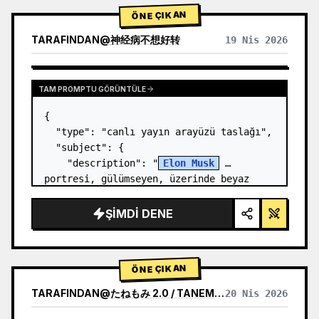
ÖNE ÇIKAN
TARAFINDAN
@
神经病不想好转
19 Nis 2026
TAM PROMPTU GÖRÜNTÜLE
{

  "type": "canlı yayın arayüzü taslağı",

  "subject": {

    "description": "
Elon Musk
portresi, gülümseyen, üzerinde beyaz 
teknik şema grafiği olan siyah bir 
tişört giyiyor",

ŞIMDI DENE
    "background": "sol tarafta 
'{argument…
ÖNE ÇIKAN
TARAFINDAN
@
たねもみ 2.0 / TANEMOMI VER2.0
20 Nis 2026