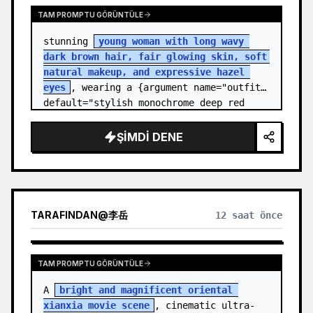
TAM PROMPTU GÖRÜNTÜLE
stunning 
young woman with long wavy 
dark brown hair, fair glowing skin, soft 
natural makeup, and expressive hazel 
eyes
, wearing a {argument name="outfit" 
default="stylish monochrome deep red 
streetwear outfit consisting of a…
ŞIMDI DENE
TARAFINDAN
@
李岳
12 saat önce
TAM PROMPTU GÖRÜNTÜLE
A 
bright and magnificent oriental 
xianxia movie scene
, cinematic ultra-