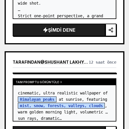
wide shot.

Strict one-point perspective, a grand 
heavenly staircase paved with light 
golden jade, passing through the sea of 
ŞIMDI DENE
clouds from the bottom…
TARAFINDAN
@
SHUSHANT LAKHYANI
12 saat önce
TAM PROMPTU GÖRÜNTÜLE
cinematic, ultra realistic wallpaper of 
Himalayan peaks
 at sunrise, featuring 
mist, snow, forests, valleys, clouds
, 
warm golden morning light, volumetric 
sun rays, dramatic…