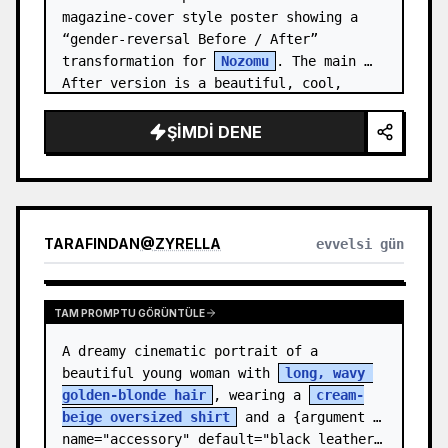
magazine-cover style poster showing a 
“gender-reversal Before / After” 
transformation for 
Nozomu
. The main 
After version is a beautiful, cool, 
androgynous anime boy who preserves…
ŞIMDI DENE
TARAFINDAN
@
ZYRELLA
evvelsi gün
TAM PROMPTU GÖRÜNTÜLE
A dreamy cinematic portrait of a 
beautiful young woman with 
long, wavy 
golden-blonde hair
, wearing a 
cream-
beige oversized shirt
 and a {argument 
name="accessory" default="black leather…