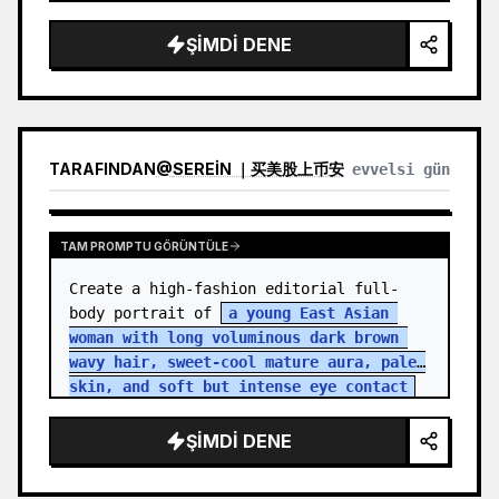
ŞIMDI DENE
TARAFINDAN
@
SEREIN ｜买美股上币安
evvelsi gün
TAM PROMPTU GÖRÜNTÜLE
Create a high-fashion editorial full-
body portrait of 
a young East Asian 
woman with long voluminous dark brown 
wavy hair, sweet-cool mature aura, pale 
skin, and soft but intense eye contact
standing in an aband…
ŞIMDI DENE