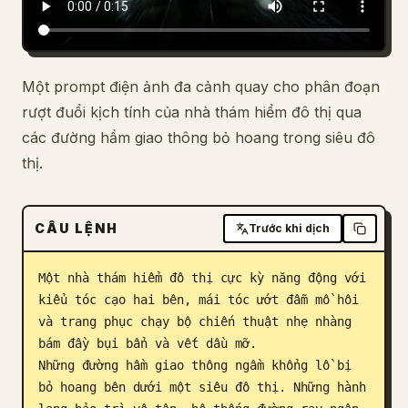
Blog
Cập nhật
Một prompt điện ảnh đa cảnh quay cho phân đoạn
rượt đuổi kịch tính của nhà thám hiểm đô thị qua
các đường hầm giao thông bỏ hoang trong siêu đô
thị.
CÂU LỆNH
Trước khi dịch
Một nhà thám hiểm đô thị cực kỳ năng động với 
kiểu tóc cạo hai bên, mái tóc ướt đẫm mồ hôi 
và trang phục chạy bộ chiến thuật nhẹ nhàng 
bám đầy bụi bẩn và vết dầu mỡ.

Những đường hầm giao thông ngầm khổng lồ bị 
bỏ hoang bên dưới một siêu đô thị. Những hành 