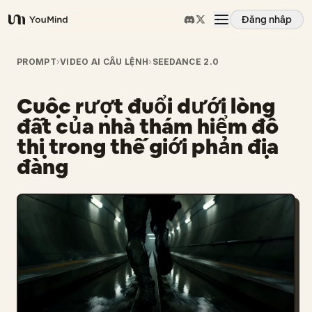
Đăng nhập
YouMind
Tổng quan
PROMPT
›
VIDEO AI CÂU LỆNH
›
SEEDANCE 2.0
Cuộc rượt đuổi dưới lòng
Các trường hợp sử dụng
đất của nhà thám hiểm đô
thị trong thế giới phản địa
Kỹ năng
đàng
Lời nhắc
Giá cả
Tải xuống