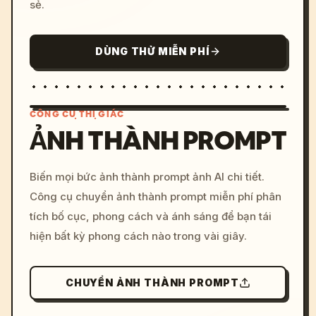
sẻ.
DÙNG THỬ MIỄN PHÍ
CÔNG CỤ THỊ GIÁC
ẢNH THÀNH PROMPT
/imagine prompt: cinemati
Biến mọi bức ảnh thành prompt ảnh AI chi tiết.
c, cyberpunk sunset, neon
Công cụ chuyển ảnh thành prompt miễn phí phân
colors, 8k --v 6.0
tích bố cục, phong cách và ánh sáng để bạn tái
hiện bất kỳ phong cách nào trong vài giây.
CHUYỂN ẢNH THÀNH PROMPT