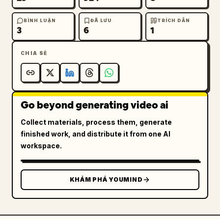
nước trong khi tiếng còi báo động từ xa vang 
vọng phía sau. Nhạc dừng đột ngột.
BÌNH LUẬN
ĐÃ LƯU
TRÍCH DẪN
3
6
1
CHIA SẺ
Go beyond generating video ai
Collect materials, process them, generate
finished work, and distribute it from one AI
workspace.
KHÁM PHÁ YOUMIND