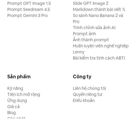
Prompt GPT Image 1.5
Slide GPT Image 2
Prompt Seedream 4.5
Markdown thành bài viết 𝕏
Prompt Gemini 3 Pro
So sánh Nano Banana 2 và
Pro
Trình chỉnh sửa ảnh AI
Prompt ảnh
Ảnh thành prompt
Huấn luyện viên nghề nghiệp
Lenny
Bài kiểm tra tính cách ABTI
Sản phẩm
Công ty
Kỹ năng
Liên hệ chúng tôi
Tiện ích mở rộng
Quyền riêng tư
Ứng dụng
Điều khoản
Giá cả
Blog
Cập nhật