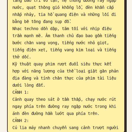
lang bảo trì vô tận, hệ thống đường ray ngập 
nước, quạt thông gió khổng lồ, đèn khẩn cấp 
nhấp nháy, tia hồ quang điện và những lối đi 
bằng bê tông đang sụp đổ.

Nhạc techno dồn dập, tăm tối với nhịp điệu 
trầm mạnh mẽ. Âm thanh chủ đạo bao gồm tiếng 
bước chân vang vọng, tiếng nước nhỏ giọt, 
tiếng điện xẹt, tiếng vang kim loại và tiếng 
thở dốc.

Kỹ thuật quay phim rượt đuổi siêu thực kết 
hợp với năng lượng của thể loại giật gân phản 
địa đàng và tính chân thực của phim tài liệu 
dưới lòng đất.

CẢNH 1:

Cảnh quay theo sát ở tầm thấp, chạy nước rút 
ngay phía trên đường ray ngập nước trong khi 
ánh đèn đường hầm lướt qua phía trên.

CẢNH 2:

Cú lia máy nhanh chuyển sang cảnh trượt người 