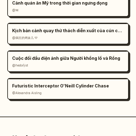
Cảnh quán ăn Mỹ trong thời gian ngưng đọng
@𝐌
Kịch bản cảnh quay thử thách diễn xuất của cún cưng AI
@疯狂的烤妹儿 🩵
Cuộc đối đầu điện ảnh giữa Người khổng lồ và Rồng
@hedoήist
Futuristic Interceptor O'Neill Cylinder Chase
@Alexandra Aisling