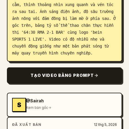
cằm, thỉnh thoảng nhìn xung quanh và vén tóc 
ra sau tai. Ánh sáng điện ảnh, độ sâu trường 
ảnh nông với đám đông bị làm mờ ở phía sau. Ở 
góc trên, bảng tỷ số thể thao chân thực hiển 
thị '64:30 RMA 2-1 BAR' cùng logo 'bein 
SPORTS 1 LIVE'. Video có độ nhiễu nhẹ và 
chuyển động giống như một bản phát sóng từ 
máy quay truyền hình chuyên nghiệp.
TẠO VIDEO BẰNG PROMPT
@Sairah
S
Xem bản gốc
ĐÃ XUẤT BẢN
12 thg 5, 2026