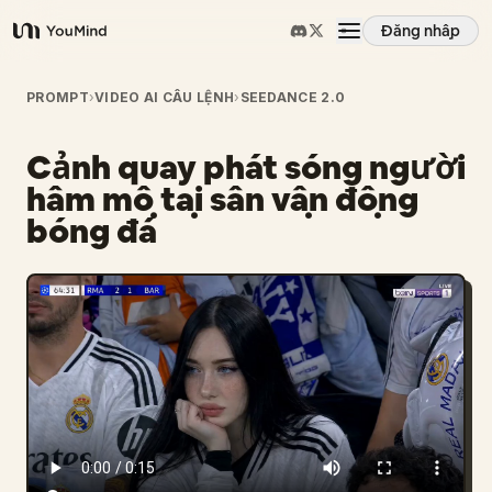
Đăng nhập
YouMind
Tổng quan
PROMPT
›
VIDEO AI CÂU LỆNH
›
SEEDANCE 2.0
Cảnh quay phát sóng người
Các trường hợp sử dụng
hâm mộ tại sân vận động
bóng đá
Kỹ năng
Lời nhắc
Giá cả
Tải xuống