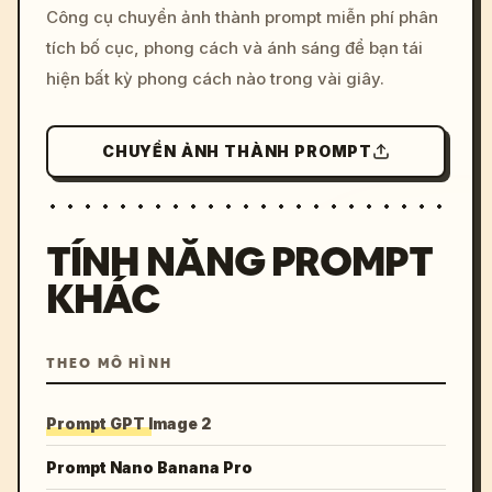
Công cụ chuyển ảnh thành prompt miễn phí phân
colors, 8k --v 6.0
tích bố cục, phong cách và ánh sáng để bạn tái
hiện bất kỳ phong cách nào trong vài giây.
CHUYỂN ẢNH THÀNH PROMPT
TÍNH NĂNG PROMPT
KHÁC
THEO MÔ HÌNH
Prompt GPT Image 2
Prompt Nano Banana Pro