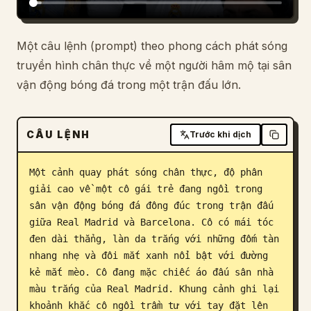
Blog
Một câu lệnh (prompt) theo phong cách phát sóng
truyền hình chân thực về một người hâm mộ tại sân
Cập nhật
vận động bóng đá trong một trận đấu lớn.
CÂU LỆNH
Trước khi dịch
Một cảnh quay phát sóng chân thực, độ phân 
giải cao về một cô gái trẻ đang ngồi trong 
sân vận động bóng đá đông đúc trong trận đấu 
giữa Real Madrid và Barcelona. Cô có mái tóc 
đen dài thẳng, làn da trắng với những đốm tàn 
nhang nhẹ và đôi mắt xanh nổi bật với đường 
kẻ mắt mèo. Cô đang mặc chiếc áo đấu sân nhà 
màu trắng của Real Madrid. Khung cảnh ghi lại 
khoảnh khắc cô ngồi trầm tư với tay đặt lên 