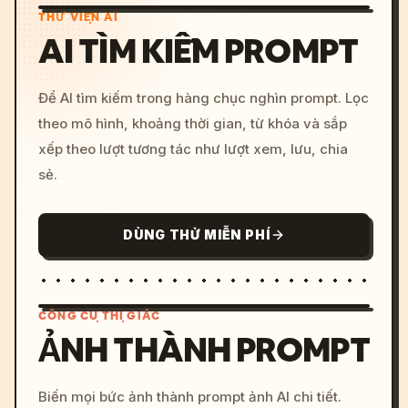
THƯ VIỆN AI
AI TÌM KIẾM PROMPT
Để AI tìm kiếm trong hàng chục nghìn prompt. Lọc
theo mô hình, khoảng thời gian, từ khóa và sắp
xếp theo lượt tương tác như lượt xem, lưu, chia
sẻ.
DÙNG THỬ MIỄN PHÍ
CÔNG CỤ THỊ GIÁC
ẢNH THÀNH PROMPT
/imagine prompt: cinemati
Biến mọi bức ảnh thành prompt ảnh AI chi tiết.
c, cyberpunk sunset, neon