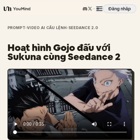
Đăng nhập
YouMind
Tổng quan
PROMPT
›
VIDEO AI CÂU LỆNH
›
SEEDANCE 2.0
Hoạt hình Gojo đấu với
Các trường hợp sử dụng
Sukuna cùng Seedance 2
Kỹ năng
Lời nhắc
Giá cả
Tải xuống