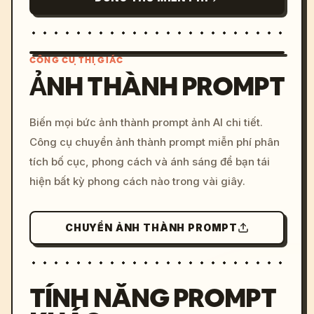
CÔNG CỤ THỊ GIÁC
ẢNH THÀNH PROMPT
/imagine prompt: cinemati
Biến mọi bức ảnh thành prompt ảnh AI chi tiết.
c, cyberpunk sunset, neon
Công cụ chuyển ảnh thành prompt miễn phí phân
colors, 8k --v 6.0
tích bố cục, phong cách và ánh sáng để bạn tái
hiện bất kỳ phong cách nào trong vài giây.
CHUYỂN ẢNH THÀNH PROMPT
TÍNH NĂNG PROMPT