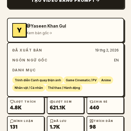
TẠO VIDEO BẰNG PROMPT
@Yaseen Khan Gul
Y
Xem bản gốc
ĐÃ XUẤT BẢN
19 thg 2, 2026
NGÔN NGỮ GỐC
EN
DANH MỤC
Trình diễn Cảnh quay Điện ảnh
Game Cinematic / PV
Anime
Nhân vật / Cá nhân
Thể thao / Hành động
LƯỢT THÍCH
LƯỢT XEM
CHIA SẺ
4.8K
621.1K
440
BÌNH LUẬN
ĐÃ LƯU
TRÍCH DẪN
131
1.7K
98