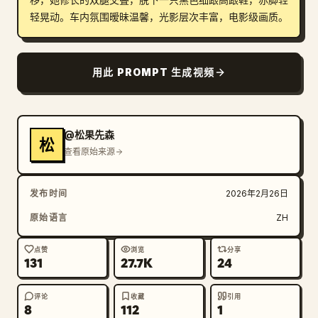
移，她修长的双腿交叠，脱下一只黑色细跟高跟鞋，赤脚轻
轻晃动。车内氛围暧昧温馨，光影层次丰富，电影级画质。
用此 PROMPT 生成视频
@松果先森
松
查看原始来源
发布时间
2026年2月26日
原始语言
ZH
点赞
浏览
分享
131
27.7K
24
评论
收藏
引用
8
112
1