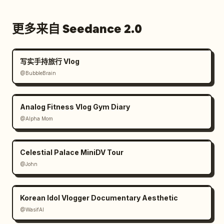
更多来自 Seedance 2.0
写实手持旅行 Vlog
@BubbleBrain
Analog Fitness Vlog Gym Diary
@Alpha Mom
Celestial Palace MiniDV Tour
@John
Korean Idol Vlogger Documentary Aesthetic
@WasifAI