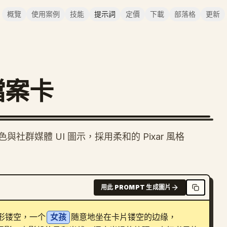
概覽
使用案例
技能
提示詞
定價
下載
部落格
更新
檔案卡
社群媒體 UI 圖示，採用柔和的 Pixar 風格
用此 PROMPT 生成圖片
形镂空，一个
女孩
随意地坐在卡片镂空的边缘，