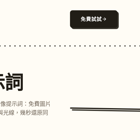
免費試試
示詞
圖像提示詞：免費圖片
與光線，幾秒還原同