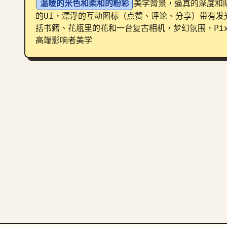
温暖的米色和柔和的粉彩
美学背景，逼真的深度和
的UI，漂浮的互动图标（点赞、评论、分享）带有发
括书籍、花瓶里的花和一台复古相机，梦幻氛围，Pix
高端影响者美学