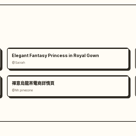
Elegant Fantasy Princess in Royal Gown
@Sairah
禪意烏龍茶電商詳情頁
@Mr.pinecone