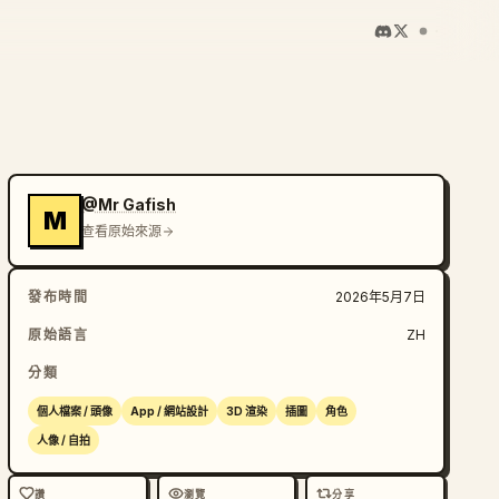
@Mr Gafish
M
查看原始來源
發布時間
2026年5月7日
原始語言
ZH
分類
個人檔案 / 頭像
App / 網站設計
3D 渲染
插圖
角色
人像 / 自拍
讚
瀏覽
分享