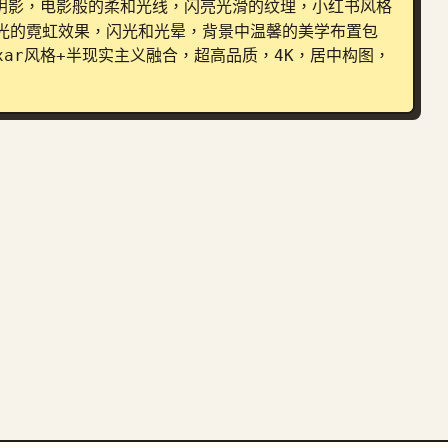
阴影，电影般的柔和光线，闪亮光滑的纹理，小红书风格
光的霓虹效果，闪光和光晕，背景中温馨的美学布置包
ar风格+半现实主义融合，超高品质，4K，居中构图，