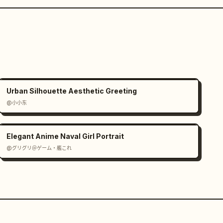
Urban Silhouette Aesthetic Greeting
@小小东
Elegant Anime Naval Girl Portrait
@グリグリ＠ゲーム・艦これ