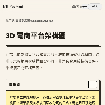
登入
YouMind
概覽
提示詞
›
圖像提示詞
›
SEEDREAM 4.5
3D 電商平台架構圖
使用案例
技能
此提示能為銷售平台建立高度三維的技術架構流程圖，清
晰展示模組層次結構和資料流，非常適合用於技術文件、
提示詞
系統演示或架構審查。
定價
提示詞
下載
以极具立体感的视角，通过流程图精准呈现销售平台技术架
构图。清晰展现各模块间层次分明的关系，动态且直观地展