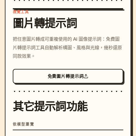
視覺工具
圖片轉提示詞
/imagine prompt: cinemati
把任意圖片轉成可重複使用的 AI 圖像提示詞：免費圖
c, cyberpunk sunset, neon
片轉提示詞工具自動解析構圖、風格與光線，幾秒還原
colors, 8k --v 6.0
同款效果。
免費圖片轉提示詞
其它提示詞功能
依模型瀏覽