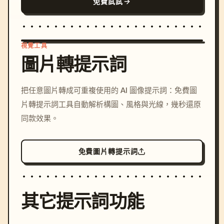
免費試試
視覺工具
圖片轉提示詞
/imagine prompt: cinemati
把任意圖片轉成可重複使用的 AI 圖像提示詞：免費圖
c, cyberpunk sunset, neon
片轉提示詞工具自動解析構圖、風格與光線，幾秒還原
colors, 8k --v 6.0
同款效果。
免費圖片轉提示詞
其它提示詞功能