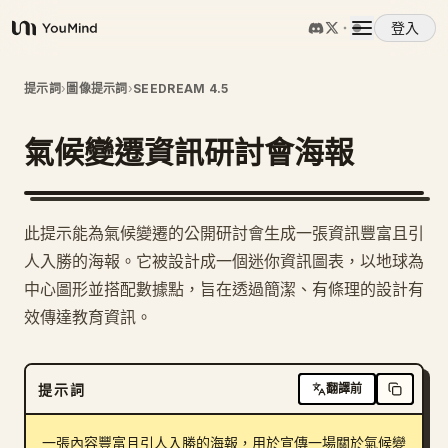
登入
YouMind
概覽
提示詞
›
圖像提示詞
›
SEEDREAM 4.5
氣候變遷資訊研討會海報
使用案例
技能
此提示能為氣候變遷的公開研討會生成一張資訊豐富且引
人入勝的海報。它被設計成一個迷你資訊圖表，以地球為
提示詞
中心圖形並搭配數據點，旨在透過簡潔、有條理的設計有
效傳達教育資訊。
定價
提示詞
翻譯前
下載
一張內容豐富且引人入勝的海報，用於宣傳一場關於氣候變