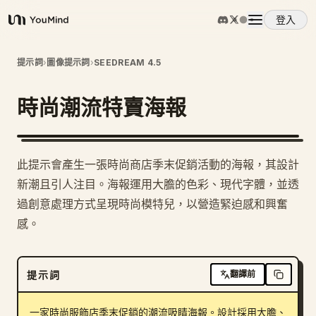
登入
YouMind
概覽
提示詞
›
圖像提示詞
›
SEEDREAM 4.5
時尚潮流特賣海報
使用案例
技能
此提示會產生一張時尚商店季末促銷活動的海報，其設計
新潮且引人注目。海報運用大膽的色彩、現代字體，並透
提示詞
過創意處理方式呈現時尚模特兒，以營造緊迫感和興奮
感。
定價
提示詞
翻譯前
下載
一家時尚服飾店季末促銷的潮流吸睛海報。設計採用大膽、