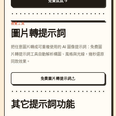
免費試試
視覺工具
圖片轉提示詞
/imagine prompt: cinemati
把任意圖片轉成可重複使用的 AI 圖像提示詞：免費圖
c, cyberpunk sunset, neon
片轉提示詞工具自動解析構圖、風格與光線，幾秒還原
colors, 8k --v 6.0
同款效果。
免費圖片轉提示詞
其它提示詞功能