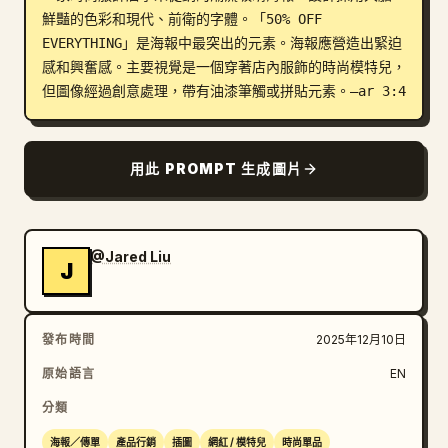
鮮豔的色彩和現代、前衛的字體。「50% OFF 
部落格
EVERYTHING」是海報中最突出的元素。海報應營造出緊迫
感和興奮感。主要視覺是一個穿著店內服飾的時尚模特兒，
但圖像經過創意處理，帶有油漆筆觸或拼貼元素。–ar 3:4
更新
用此 PROMPT 生成圖片
@Jared Liu
J
發布時間
2025年12月10日
原始語言
EN
分類
海報／傳單
產品行銷
插圖
網紅 / 模特兒
時尚單品