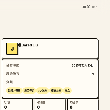
@Jared Liu
J
發布時間
2025年12月10日
原始語言
EN
分類
海報／傳單
產品行銷
3D 渲染
極簡主義
產品
讚
瀏覽
分享
0
0
0