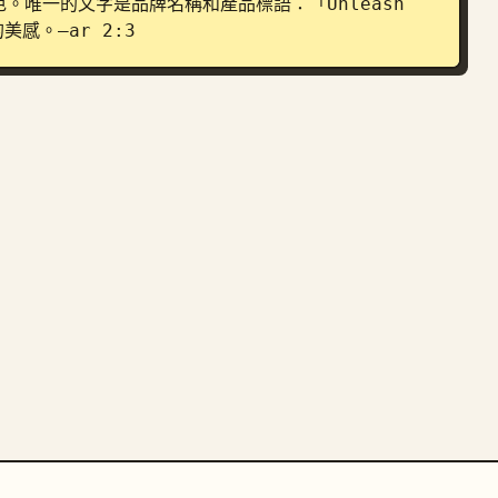
唯一的文字是品牌名稱和產品標語：「Unleash 
美感。–ar 2:3