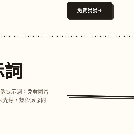
免費試試
示詞
圖像提示詞：免費圖片
與光線，幾秒還原同