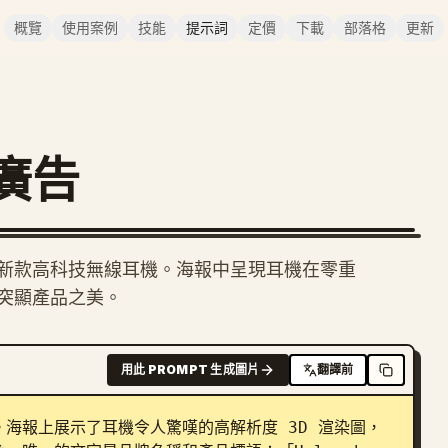
概覽
使用案例
技能
提示詞
定價
下載
部落格
更新
廣告
新款高科技無線耳機。海報中呈現耳機在零重
計突顯產品之美。
用此 PROMPT 生成圖片
翻譯前
海報上展示了耳機令人驚嘆的高解析度 3D 渲染圖，