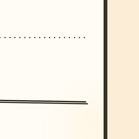
/imagine prompt: cinematic, cyberpunk s
unset, neon colors, 8k --v 6.0