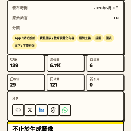
發布時間
2026年5月31日
原始語言
EN
分類
App / 網站設計
資訊圖表 / 教育視覺化內容
極簡主義
插圖
圖表
文字 / 字體排版
讚
瀏覽
分享
139
6.7K
6
留言
收藏
引用
29
121
0
分享
不止於生成圖像