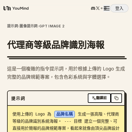
登入
YouMind
概覽
提示詞
›
圖像提示詞
›
GPT IMAGE 2
代理商等級品牌識別海報
使用案例
技能
這是一個複雜的指令提示詞，用於根據上傳的 Logo 生成
完整的品牌規範專案，包含色彩系統與字體選擇。
提示詞
提示詞
翻譯前
定價
使用上傳的 Logo 為 
品牌名稱
 生成一張高階、代理商
下載
等級的品牌識別系統海報。 --- 目標 建立一個完整、可
直接用於簡報的品牌規範專案，看起來就像由頂尖品牌設計