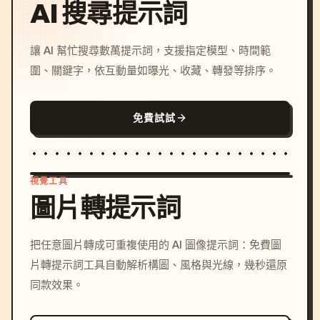
AI 搜尋提示詞
讓 AI 幫忙搜尋數萬提示詞，支援指定模型、時間範
圍、關鍵字，依互動量如曝光、收藏、轉發等排序。
免費試試
視覺工具
圖片轉提示詞
/imagine prompt: cinemati
把任意圖片轉成可重複使用的 AI 圖像提示詞：免費圖
c, cyberpunk sunset, neon
片轉提示詞工具自動解析構圖、風格與光線，幾秒還原
colors, 8k --v 6.0
同款效果。