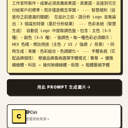
工作室所製作。成果必須具備商業感、真實感，且達到可交
部落格
付給客戶的標準，而非僅是概念草圖。 --- 智慧規則（這
是你之前遺漏的關鍵） 在設計之前，請分析 Logo 並推論
出：3 個識別特徵（基於分析結果） --- 色彩系統（智慧
更新
生成） 自動從 Logo 中提取調色盤，包含：主色（3–5 
種）、副色（3–5 種）、強調色。每一種色彩必須顯示：
HEX 色碼、標註用途（主色 / UI / 強調 / 背景）。同
時生成：漸層、色彩組合、色調變化。 --- 字體系統（匹
配品牌個性） 根據品牌風格選擇字體樣式：奢華 → 優雅
襯線體、科技 → 幾何無襯線體、街頭 → 粗體壓縮字體
用此 PROMPT 生成圖片
@Ciri
C
查看原始來源