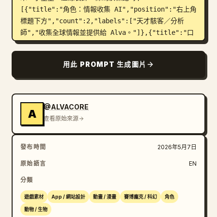
[{"title":"角色：情報收集 AI","position":"右上角
標題下方","count":2,"labels":["天才駭客／分析
師","收集全球情報並提供給 Alva。"]},{"title":"口
吻：冷淡","position":"右側中
間","count":3,"labels":["我才不是為了你才做的
用此 PROMPT 生成圖片
呢","想知道的話，自己去看啊？","……嘛，如果能派上用
場的話也行啦"]},{"title":"特徵","position":"右側
中間語錄區下方","count":5,"labels":["驚人的資訊
處理能力與記憶力","精通所有語言與系統","不擅長表達
@ALVACORE
A
情感","效率至上，討厭浪費","雖然覺得 Alva 很麻煩，
查看原始來源
但（大概）很信任他"]},{"title":"表情特寫變
體","position":"右下角數據面板上
發布時間
2026年5月7日
方","count":3,"labels":["小型正面特寫肖像","小型
微側臉特寫肖像","小型側傾特寫肖
原始語言
EN
像"],"description":"三個相同角色的裁切特寫變體，
分類
水平排列，搭配薰衣草髮色與黑白機能風服裝"},
{"title":"收集對象","position":"右下角深色資訊面
遊戲素材
App / 網站設計
動畫 / 漫畫
賽博龐克 / 科幻
角色
板","count":6,"labels":["新聞／社群媒體","政府與
動物 / 生物