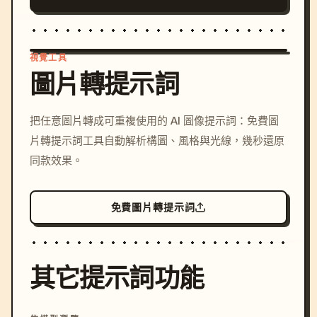
視覺工具
圖片轉提示詞
/imagine prompt: cinemati
把任意圖片轉成可重複使用的 AI 圖像提示詞：免費圖
c, cyberpunk sunset, neon
片轉提示詞工具自動解析構圖、風格與光線，幾秒還原
colors, 8k --v 6.0
同款效果。
免費圖片轉提示詞
其它提示詞功能