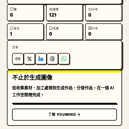
企業數據","研究論文與專利","暗網資訊","衛星與監控
影像","語言、文化與歷史"],"visuals":"深海軍藍矩形
讚
瀏覽
分享
0
121
0
面板，搭配圖示、虛線紫色世界地圖、圓形雷達目標與微型
介面讀數"}],"background elements":
{"count":4,"labels":["左側牆面顯示器顯示世界地
留言
收藏
引用
1
0
0
圖","角色手中漂浮的半透明分析 HUD","左下角全息地球
儀顯示","右側細緻的條碼與技術微型文字裝
分享
飾"]},"quote box":{"position":"左下
角","text":"
『我可是天才喔。全世界的事情，我全都知道。……如果
想感謝我，就好好利用這些情報吧？』
"}},"rendering instructions":"製作成完整的角色
不止於生成圖像
參考卡，文字盡可能清晰易讀，優雅的間距，細分隔線，深
從收集素材、加工處理到生成作品、分發作品，在一個 AI
靛藍色資訊卡，發光的紫色全息圖，無空白面板，無寫實風
工作空間裡完成。
格，無美式漫畫風格"}
了解 YOUMIND