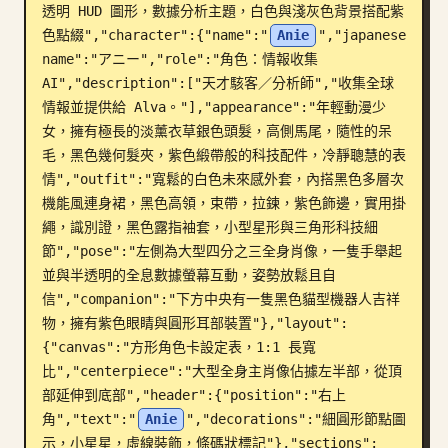
透明 HUD 圖形，數據分析主題，白色與淺灰色背景搭配紫
部落格
色點綴","character":{"name":"
Anie
","japanese 
name":"アニー","role":"角色：情報收集 
AI","description":["天才駭客／分析師","收集全球
更新
情報並提供給 Alva。"],"appearance":"年輕動漫少
女，擁有極長的淡薰衣草銀色頭髮，高側馬尾，隨性的呆
毛，黑色幾何髮夾，紫色緞帶般的科技配件，冷靜聰慧的表
情","outfit":"寬鬆的白色未來感外套，內搭黑色多層次
機能風連身裙，黑色高領，束帶，拉鍊，紫色飾邊，實用掛
繩，識別證，黑色露指袖套，小型星形與三角形科技細
節","pose":"左側為大型四分之三全身肖像，一隻手舉起
並與半透明的全息數據螢幕互動，姿勢放鬆且自
信","companion":"下方中央有一隻黑色貓型機器人吉祥
物，擁有紫色眼睛與圓形耳部裝置"},"layout":
{"canvas":"方形角色卡設定表，1:1 長寬
比","centerpiece":"大型全身主肖像佔據左半部，從頂
部延伸到底部","header":{"position":"右上
角","text":"
Anie
","decorations":"細圓形節點圖
示，小星星，虛線裝飾，條碼狀標記"},"sections":