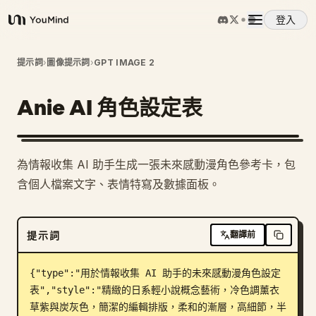
登入
YouMind
概覽
提示詞
›
圖像提示詞
›
GPT IMAGE 2
Anie AI 角色設定表
使用案例
技能
為情報收集 AI 助手生成一張未來感動漫角色參考卡，包
含個人檔案文字、表情特寫及數據面板。
提示詞
提示詞
翻譯前
定價
{"type":"用於情報收集 AI 助手的未來感動漫角色設定
下載
表","style":"精緻的日系輕小說概念藝術，冷色調薰衣
草紫與炭灰色，簡潔的編輯排版，柔和的漸層，高細節，半