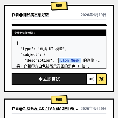
精選
作者
@
神经病不想好转
2026年4月19日
查看完整提示詞
{

  "type": "直播 UI 模型",

  "subject": {

    "description": "
Elon Musk
 的肖像，微
笑，穿著印有白色技術示意圖的黑色 T 恤",

    "background": "左側顯示帶有 '
SPACEX
' 
文字的螢幕，右側顯示紅色的 '{argument 
立即嘗試
name=\"r…
精選
作者
@
たねもみ 2.0 / TANEMOMI VER2.0
2026年4月20日