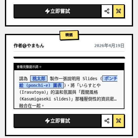
  "background": "
柔和的紫藍色漸層
",

  "header": {

立即嘗試
    "logo": "∞ 
Meta Quest 3
",

    "subt…
精選
作者
@
やまもん
2026年4月19日
查看其他模型的結果
查看完整提示詞
請為 
桃太郎
 製作一張說明用 Slides (
ポンチ
絵 (ponchi-e) 圖表
)，將「いらすとや 
(Irasutoya)」的溫和氛圍與「霞關風格 
(Kasumigaseki slides)」那種壓倒性的資訊密度
融合在一起。
立即嘗試