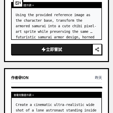
1
查看完整提示詞
Using the provided reference image as 
the character base, transform the 
armored samurai into a cute chibi pixel-
art sprite while preserving the same 
futuristic samurai armor design, horned 
helmet, black/teal/magenta color 
accents, glowing cyan energy details,…
立即嘗試
作者
@
ION
昨天
查看完整提示詞
Create a cinematic ultra-realistic wide 
shot of a lone astronaut standing inside 