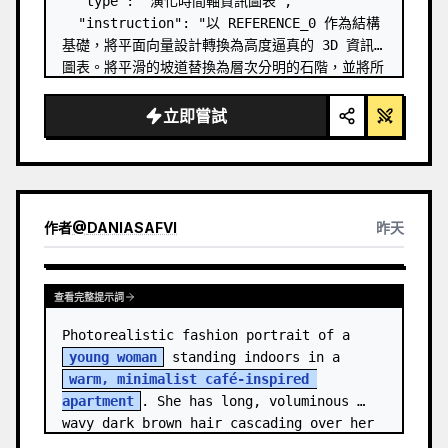
  "type": "演化時間軸資訊圖表",

  "instruction": "以 REFERENCE_0 作為結構
基礎，將平面向量設計轉換為高度逼真的 3D 資訊
圖表。將平滑的坡道替換為層次分明的石階，並將所
有生物升級為照片級的 3D 模型。",

  "style": {

立即嘗試
    "background": "
復古紋理羊皮紙
",

    "staircase": "{argument 
name=\"stairc…
作者
@
DANIASAFVI
昨天
查看完整提示詞
Photorealistic fashion portrait of a 
young woman
 standing indoors in a 
warm, minimalist café-inspired 
apartment
. She has long, voluminous 
wavy dark brown hair cascading over her 
shoulders,…