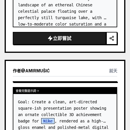
landscape of an ethereal Chinese 
celestial palace floating over a 
perfectly still turquoise lake, with 
low-to-moderate color saturation and a 
dreamy refined atmosphere. Center the 
composition on an enormous white jade 
立即嘗試
and pale a…
作者
@
AMIRMUŠIĆ
前天
查看完整提示詞
Goal: Create a clean, art-directed 
square-ish presentation poster showing 
an ornate collectible 3D achievement 
badge for 
Nike
, rendered as a high-
gloss enamel and polished-metal digital 