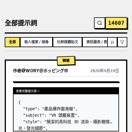
全部提示詞
14607
全部
個人檔案 / 頭像
社群媒體貼文
資訊圖表 / 教育視覺化內容
精選
作者
@
WORY＠ホッピング中
2026年4月19日
查看完整提示詞
{

  "type": "產品爆炸圖海報",

  "subject": "VR 頭戴裝置",

  "style": "簡潔的高科技 3D 渲染，攝影棚燈
光，發光細節",
