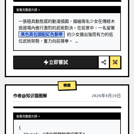
查看完整提示詞
一張極具動態感的動漫插圖，描繪兩名少女在傳統木
造道場內進行激烈的武術對決。在前景中，一名留著 
黑色高包頭配紅色髮帶
 的少女擺出強而有力的低
位武術架勢，奮力向前揮拳。 …
立即嘗試
精選
作者
@
知识猫图解
2026年4月19日
查看完整提示詞
{
