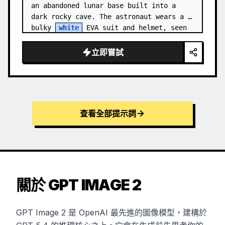
an abandoned lunar base built into a 
dark rocky cave. The astronaut wears a 
bulky 
white
 EVA suit and helmet, seen 
from behind and sligh…
立即嘗試
查看全部提示詞
關於 GPT IMAGE 2
GPT Image 2 是 OpenAI 最先進的圖像模型，建構於