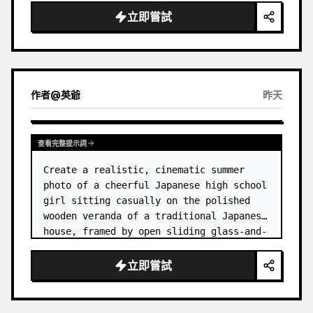
立即嘗試
作者
@
英爺
昨天
查看完整提示詞
Create a realistic, cinematic summer 
photo of a cheerful Japanese high school 
girl sitting casually on the polished 
wooden veranda of a traditional Japanese 
house, framed by open sliding glass-and-
wood doors. She wears a white sailor-
style school uniform top w…
立即嘗試