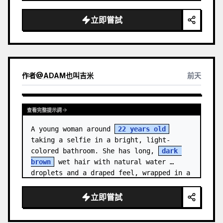
medal.

立即嘗試
Canvas: Wide 16:9 white stu…
作者
@
ADAM也叫吉米
前天
查看完整提示詞
A young woman around 
22 years old
taking a selfie in a bright, light-
colored bathroom. She has long, 
dark 
brown
 wet hair with natural water 
droplets and a draped feel, wrapped in a 
clean {a…
立即嘗試