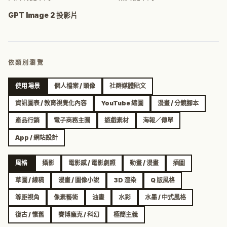
GPT Image 2 投影片
依類別瀏覽
使用場景
個人檔案 / 頭像
社群媒體貼文
資訊圖表 / 教育視覺化內容
YouTube 縮圖
漫畫 / 分鏡腳本
產品行銷
電子商務主圖
遊戲素材
海報／傳單
App / 網站設計
風格
攝影
電影感 / 電影劇照
動畫 / 漫畫
插圖
草圖 / 線稿
漫畫 / 圖像小說
3D 渲染
Q 版風格
等距視角
像素藝術
油畫
水彩
水墨 / 中式風格
復古 / 懷舊
賽博龐克 / 科幻
極簡主義