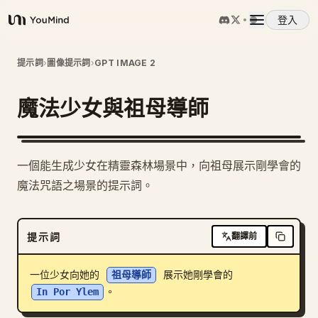
登入
YouMind
概覽
提示詞
›
圖像提示詞
›
GPT IMAGE 2
魔法少女與祖母導師
使用案例
技能
一個能生成少女在精靈森林場景中，向祖母展示剛學會的
魔法咒語之場景的提示詞。
提示詞
提示詞
翻譯前
定價
一位少女向她的 
祖母導師
 展示她剛學會的 
下載
In Por Ylem
。