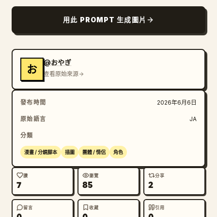
部落格
用此 PROMPT 生成圖片
更新
@おやぎ
お
查看原始來源
發布時間
2026年6月6日
原始語言
JA
分類
漫畫 / 分鏡腳本
插圖
團體 / 情侶
角色
讚
瀏覽
分享
7
85
2
留言
收藏
引用
0
0
0