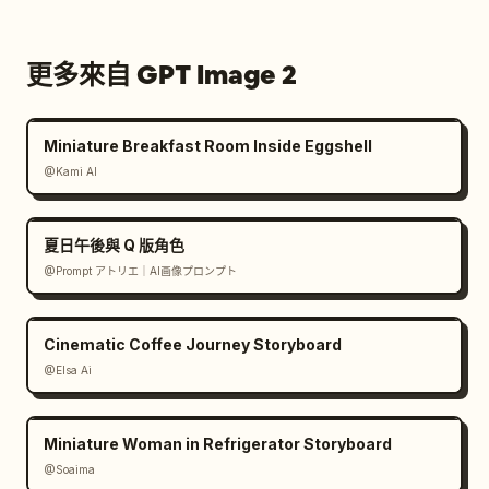
更多來自 GPT Image 2
Miniature Breakfast Room Inside Eggshell
@Kami AI
夏日午後與 Q 版角色
@Prompt アトリエ｜AI画像プロンプト
Cinematic Coffee Journey Storyboard
@Elsa Ai
Miniature Woman in Refrigerator Storyboard
@Soaima