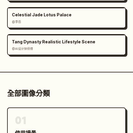
Celestial Jade Lotus Palace
@李岳
Tang Dynasty Realistic Lifestyle Scene
@AI设计钟师傅
全部圖像分類
01