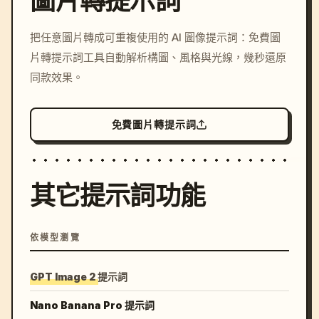
圖片轉提示詞
/imagine prompt: cinemati
把任意圖片轉成可重複使用的 AI 圖像提示詞：免費圖
c, cyberpunk sunset, neon
片轉提示詞工具自動解析構圖、風格與光線，幾秒還原
colors, 8k --v 6.0
同款效果。
免費圖片轉提示詞
其它提示詞功能
依模型瀏覽
GPT Image 2 提示詞
Nano Banana Pro 提示詞