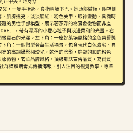
的正中央。她身穿 
交叉，一隻手抬起，食指輕觸下巴。她頭部微傾，眼神側
容，肌膚透亮，淡淡腮紅，粉色美甲，眼神靈動，具備時
優雅的男性手部模型，展示著漂浮的寫實象徵物而非產
LOVE」，帶有漂浮的小愛心粒子與浪漫柔和的光暈。右
頂級寶石的光澤。左下角：一座好萊塢風格的金色榮譽獎
右下角：一個微型奢華生活場景，包含現代白色豪宅、異
明亮的高調攝影棚燈光，乾淨的陰影，鮮豔飽和的粉色
與象徵物，奢華品牌風格，頂級雜誌宣傳品質，寫實質
代社群媒體病毒式傳播海報，引人注目的視覺敘事，專業