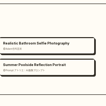
Realistic Bathroom Selfie Photography
@Adam也叫吉米
Summer Poolside Reflection Portrait
@Prompt アトリエ｜AI画像プロンプト