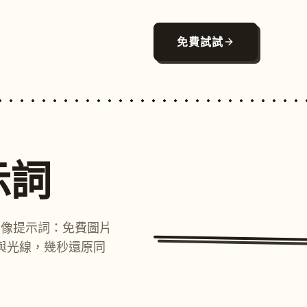
免費試試
示詞
圖像提示詞：免費圖片
與光線，幾秒還原同