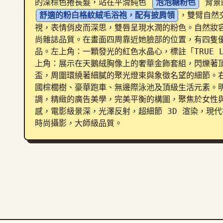
的深棕色捲長髮，站在平滑純色 
泡泡糖粉色
 背景
舒適的粉白格紋絨毛浴袍，配有披肩領
，雙臂自然
視，表情俏皮而深思，雙唇呈現水潤的粉色。自然妝
尚雜誌品質。在畫面四周靠近她臉部的位置，有四隻
品。左上角：一顆發光的紅色水晶心，標註「TRUE 
上角：展示在天鵝絨胸像上的奢華金飾套組，閃爍著
盃，周圍環繞著細膩的聚光燈束與象徵名望的細節。
國棕櫚樹、豪華跑車、無邊際泳池及頂級生活元素。
調，精緻的廣告美學，完美平衡的構圖，聚焦於女性
感，電影級景深，光澤反射，超細節 3D 渲染，現
時尚攝影，大師級品質。