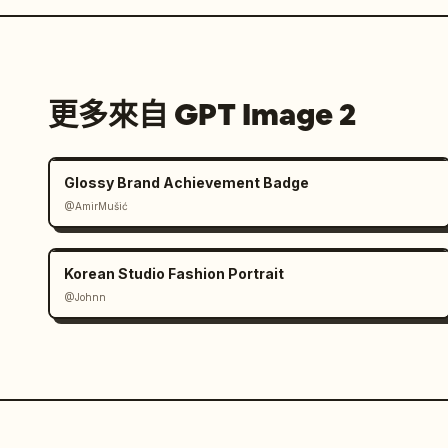
更多來自 GPT Image 2
Glossy Brand Achievement Badge
@AmirMušić
Korean Studio Fashion Portrait
@Johnn