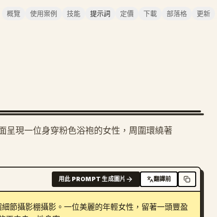
概覽
使用案例
技能
提示詞
定價
下載
部落格
更新
面呈現一位身穿粉色浴袍的女性，周圍環繞著
用此 PROMPT 生成圖片
翻譯前
D，超細節攝影棚攝影。一位美麗的年輕女性，留著一頭豐盈