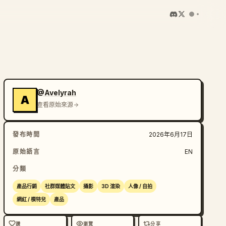
@Avelyrah
A
查看原始來源
發布時間
2026年6月17日
原始語言
EN
分類
產品行銷
社群媒體貼文
攝影
3D 渲染
人像 / 自拍
網紅 / 模特兒
產品
讚
瀏覽
分享