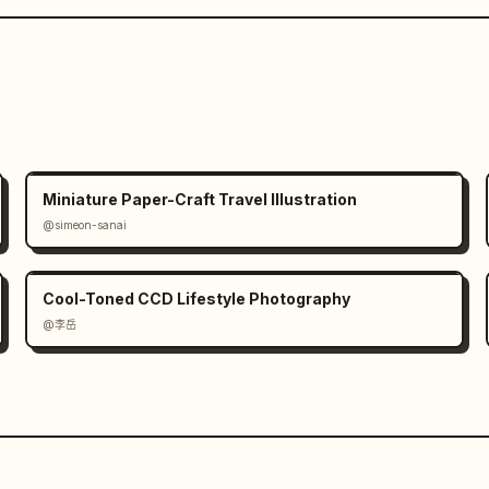
Miniature Paper-Craft Travel Illustration
@simeon-sanai
Cool-Toned CCD Lifestyle Photography
@李岳