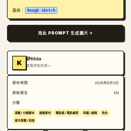
部落格
風格：
Rough sketch
更新
用此 PROMPT 生成圖片
@Kōda
K
查看原始來源
發布時間
2026年6月3日
原始語言
EN
分類
漫畫 / 分鏡腳本
遊戲素材
電影感 / 電影劇照
草圖 / 線稿
角色
城市景觀 / 街道