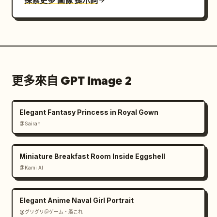
探索更多 圖像 提示詞
更多來自 GPT Image 2
Elegant Fantasy Princess in Royal Gown
@Sairah
Miniature Breakfast Room Inside Eggshell
@Kami AI
Elegant Anime Naval Girl Portrait
@グリグリ＠ゲーム・艦これ