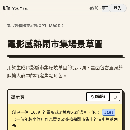
登入
YouMind
概覽
提示詞
›
圖像提示詞
›
GPT IMAGE 2
電影感熱鬧市集場景草圖
使用案例
技能
用於生成電影感市集環境草圖的提示詞，畫面包含置身於
熙攘人群中的特定焦點角色。
提示詞
提示詞
翻譯前
定價
創建一個 16:9 的電影感環境與人群場景，並以 
Jiel
下載
（一位年輕小偷）作為置身於擁擠熱鬧市集中的清晰焦點角
色。
