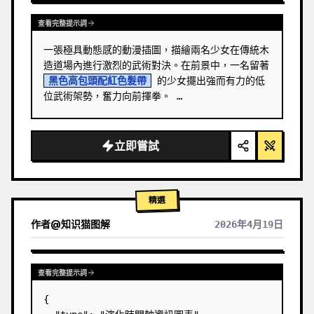
查看完整提示詞
一張極具動態感的動漫插圖，描繪兩名少女在傳統木
造道場內進行激烈的武術對決。在前景中，一名留著 
黑色高包頭配紅色髮帶
 的少女擺出強而有力的低
位武術架勢，奮力向前揮拳。 …
立即嘗試
精選
作者
@
知识猫图解
2026年4月19日
查看完整提示詞
{
