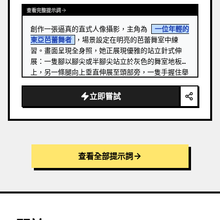
查看完整提示詞
創作一張逼真的直式人像攝影，主角為 
一位年輕的
東亞芭蕾舞者
，場景設定在明亮的芭蕾舞室中練
習。畫面呈現全身照，她正展現優雅的站立針式伸
展：一隻腳以腳尖或半腳尖站立於灰色的舞室地板
上，另一條腿向上垂直伸展至頭部旁，一隻手握住舉
起的芭蕾舞鞋，另一隻手輕放在右側的木製芭蕾把桿
上。 …
立即嘗試
查看全部提示詞