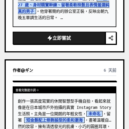
27 歲、身材精實幹練、留著柔軟棕髮且表情羞澀純
真的男子
。他穿著簡約的辦公室正裝，反映出朝九
晚五單調生活的日常。 …
立即嘗試
作者
@
ギン
6 天前
查看完整提示詞
創作一張高度寫實的休閒智慧型手機自拍，看起來就
像是在日本城市戶外拍攝的真實 Instagram Story 
生活照。主角是一位開朗的年輕女性，
未命名
，留
著 
短金髮配上修飾臉型的柔和瀏海
，畫著溫暖自
然的妝容，擁有清透發光的肌膚、小巧的圓圈耳環，