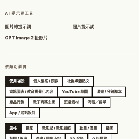
AI 提示詞工具
圖片轉提示詞
照片提示詞
GPT Image 2 投影片
依類別瀏覽
使用場景
個人檔案 / 頭像
社群媒體貼文
資訊圖表 / 教育視覺化內容
YouTube 縮圖
漫畫 / 分鏡腳本
產品行銷
電子商務主圖
遊戲素材
海報／傳單
App / 網站設計
風格
攝影
電影感 / 電影劇照
動畫 / 漫畫
插圖
草圖 / 線稿
漫畫 / 圖像小說
3D 渲染
Q 版風格