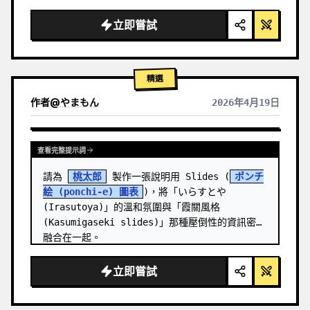
  "background": "
柔和的紫藍色漸層
",

  "header": {

立即嘗試
    "logo": "∞ 
Meta Quest 3
",

    "subt…
精選
作者
@
やまもん
2026年4月19日
查看其他模型的結果
查看完整提示詞
請為 
桃太郎
 製作一張說明用 Slides (
ポンチ
絵 (ponchi-e) 圖表
)，將「いらすとや 
(Irasutoya)」的溫和氛圍與「霞關風格 
(Kasumigaseki slides)」那種壓倒性的資訊密度
融合在一起。
立即嘗試