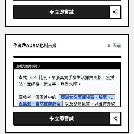
並對著手機鏡頭露出溫柔的閉口微笑。 …
立即嘗試
作者
@
ADAM也叫吉米
6 天前
查看完整提示詞
直式 3:4 比例，單張真實手機生活抓拍風格，無拼
貼、無網格、無文字、無浮水印。

僅參考上傳圖片中的 
亞洲女性面部特徵、臉型、長
直黑髮、自然皮膚紋理
 以及整體氣質，以維持外貌
一致性。 …
立即嘗試