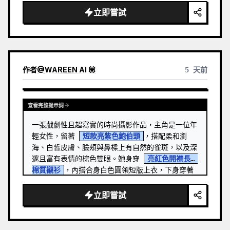
立即嘗試
作者
@
WAREEN AI 💟
5 天前
查看完整提示詞
一張戲劇性且超寫實的時尚攝影作品，主角是一位年
輕女性，留著 
短款亮紫色鮑伯頭
，搭配柔和瀏
海、白皙皮膚、臉頰與鼻樑上有自然的雀斑，以及深
邃且富有表情的棕色雙眼。她身穿 
亮紅色開襟長袖
棉質襯衫
，內搭合身白色圓領短版上衣，下身穿著
仿舊藍色牛仔短褲，並戴著時尚的紅色貓眼太陽眼
鏡。 …
立即嘗試