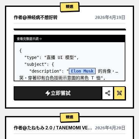
精選
作者
@
神经病不想好转
2026年4月19日
查看完整提示詞
{

  "type": "直播 UI 模型",

  "subject": {

    "description": "
Elon Musk
 的肖像，微
笑，穿著印有白色技術示意圖的黑色 T 恤",

    "background": "左側顯示帶有 '
SPACEX
' 
文字的螢幕，右側顯示紅色的 '{argument 
立即嘗試
name=\"r…
精選
作者
@
たねもみ 2.0 / TANEMOMI VER2.0
2026年4月20日