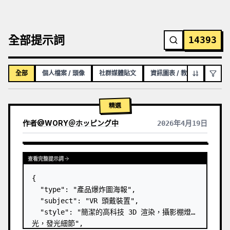
全部提示詞
14393
全部
個人檔案 / 頭像
社群媒體貼文
資訊圖表 / 教育視覺化內容
精選
作者
@
WORY＠ホッピング中
2026年4月19日
查看完整提示詞
{

  "type": "產品爆炸圖海報",

  "subject": "VR 頭戴裝置",

  "style": "簡潔的高科技 3D 渲染，攝影棚燈
光，發光細節",
