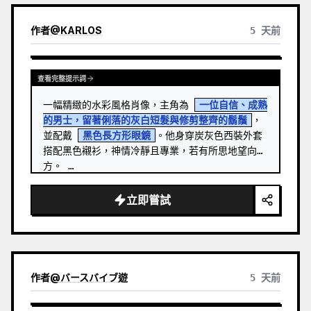
作者
@
KARLOS
5 天前
查看完整提示詞
一幅精緻的水彩風格肖像，主角為 
一位自信、成熟
的男士，留著俐落的灰白短髮與修剪整齊的鬍鬚
，
並配戴 
黑色長方形眼鏡
。他身穿炭灰色西裝外套
搭配黑色襯衫，神情冷靜且專業，若有所思地望向遠
方。 …
立即嘗試
作者
@
バースバイブ遊
5 天前