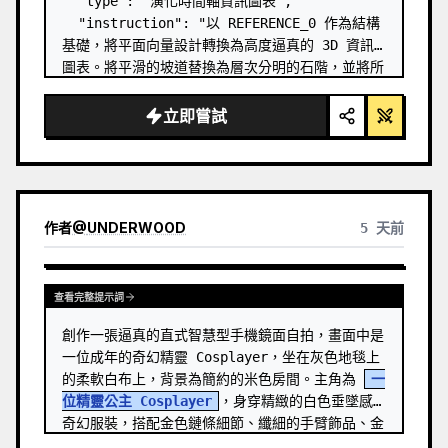
  "type": "演化時間軸資訊圖表",

  "instruction": "以 REFERENCE_0 作為結構
基礎，將平面向量設計轉換為高度逼真的 3D 資訊
圖表。將平滑的坡道替換為層次分明的石階，並將所
有生物升級為照片級的 3D 模型。",

  "style": {

立即嘗試
    "background": "
復古紋理羊皮紙
",

    "staircase": "{argument 
name=\"stairc…
作者
@
UNDERWOOD
5 天前
查看完整提示詞
創作一張逼真的直式智慧型手機鏡面自拍，畫面中是
一位成年的奇幻精靈 Cosplayer，坐在灰色地毯上
的柔軟白布上，背景為簡約的米色房間。主角為 
一
位精靈公主 Cosplayer
，身穿精緻的白色垂墜感
奇幻服裝，搭配金色鏈條細節、纖細的手臂飾品、金
色腿環以及淡藍色花朵配件。 …