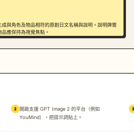
生成與角色及物品相符的原創日文名稱與說明。說明牌需
品應保持為視覺焦點。

雅，高度細節的原創神器，清晰可讀的日文文字，無浮水
開啟支援 GPT Image 2 的平台（例如
2
YouMind），把提示詞貼上。