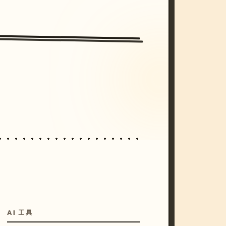
/imagine prompt: cinematic, cyberpunk s
unset, neon colors, 8k --v 6.0
AI 工具