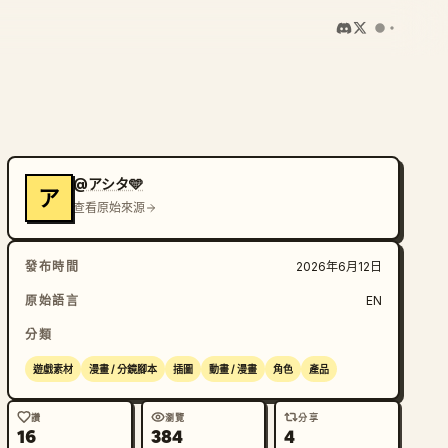
@アシタ🩵
ア
查看原始來源
發布時間
2026年6月12日
原始語言
EN
分類
遊戲素材
漫畫 / 分鏡腳本
插圖
動畫 / 漫畫
角色
產品
讚
瀏覽
分享
16
384
4