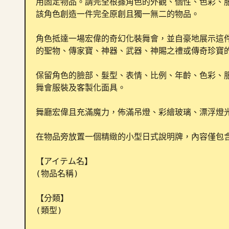
用固定物品。請完全根據角色的外觀、個性、色彩、
該角色創造一件完全原創且獨一無二的物品。

角色抵達一場宏偉的奇幻化裝舞會，並自豪地展示這
的聖物、傳家寶、神器、武器、神賜之禮或傳奇珍寶的
保留角色的臉部、髮型、表情、比例、年齡、色彩、
舞會服裝及客製化面具。

舞廳宏偉且充滿魔力，佈滿吊燈、彩繪玻璃、漂浮燈光
在物品旁放置一個精緻的小型日式說明牌，內容僅包含
【アイテム名】

(物品名稱)

【分類】

(類型)
