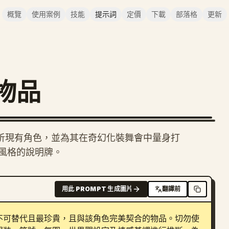
概覽
使用案例
技能
提示詞
定價
下載
部落格
更新
物品
於分析現有角色，並為其在奇幻化裝舞會中量身打
風格的說明牌。
用此 PROMPT 生成圖片
翻譯前
不可替代且最珍貴，且與該角色完美契合的物品。切勿使