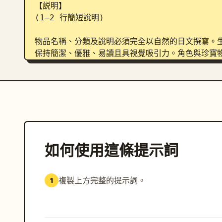
【説明】

(1–2 行簡短說明)

物品名稱、分類及說明必須完全以自然的日文撰寫。
保持簡潔、優雅、易讀且具視覺吸引力。角色與珍寶物
超細節動漫插圖，大師級品質，電影級光影，奇幻優
印。
如何使用這條提示詞
複製上方完整的提示詞。
1