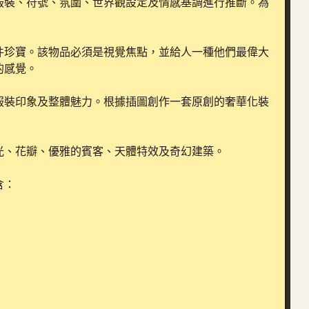
服裝、符號、氛圍、世界觀設定及情感基調進行推斷。為
件珍寶。該物品必須是視覺焦點，並給人一種他們最偉大
感覺。

服裝印象及整體魅力。根據插圖創作一套原創的奢華化裝
、花瓣、優雅的賓客、天體特效及奇幻建築。

：
