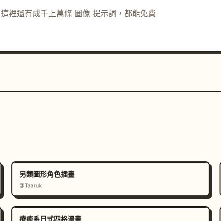
示詞。這裡還有成千上萬條 圖像 提示詞，都能免費
建築，紅砂岩雕刻，奶油色砂岩亮點，拋光石材，雕刻柚
 rays），溫暖的黃金時刻氛圍，清晰的標籤，跨鏡頭
數量、材質樣本、光影縮圖、色塊、文化細節物件及入口
、霓虹色彩、科幻元素、浮水印或隨機的多餘標籤。使用
岩
、
黃金時刻體積光
 及 
另類圖形角色插畫
@Taaruk
療癒系日式四格漫畫