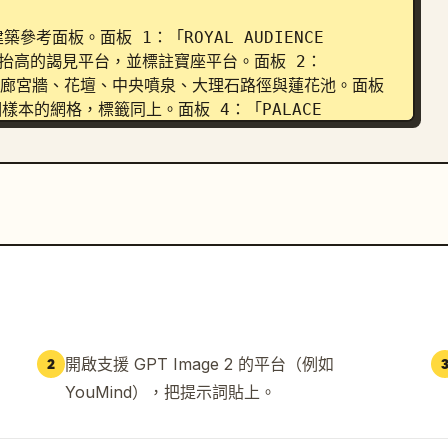
面板。面板 1：「ROYAL AUDIENCE 
、抬高的謁見平台，並標註寶座平台。面板 2：
配有柱廊宮牆、花壇、中央噴泉、大理石路徑與蓮花池。面板 
 個樣本的網格，標籤同上。面板 4：「PALACE 
構的雕刻突出陽台。面板 5：「SACRED TEMPLE 
庭院。

NG REFERENCE」，包含 4 個電影級光影縮圖，標註
ight。Dawn 應呈現蒼白且朦朧，Midday 明亮清晰，
則為帶有宮殿剪影的藍色。第 2 區：「COLOR 
ed、Warm Ivory、Lotus Pink、Deep 
anyan Green 及 Royal Crimson。第 3 區：
標籤為：Royal elephants、Attendants、
s、Flower garlands、Palm-leaf 
開啟支援 GPT Image 2 的平台（例如
2
ners。

YouMind），把提示詞貼上。
描述溫暖的印度氣候光影、陰涼庭院中可見的陽光束、蓮
動物、豐富的青銅與黃金裝飾、鳥類以及細微的反射。
