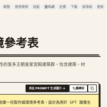
概覽
使用案例
技能
提示詞
定價
下載
部落格
更新
 環境參考表
性的笈多王朝皇家宮殿建築群，包含建築、材
用此 PROMPT 生成圖片
翻譯前
創建一份製作級環境參考表，設計為用於 GPT 圖像生