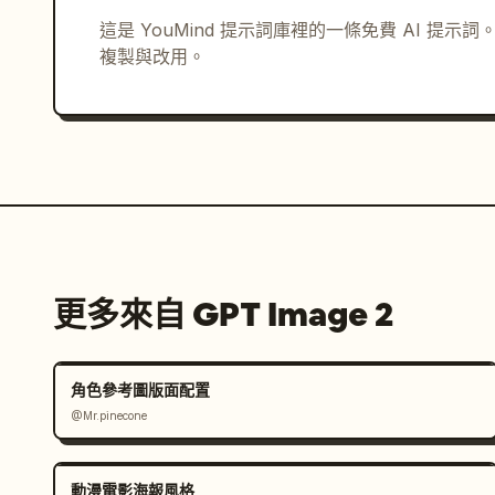
這是 YouMind 提示詞庫裡的一條免費 AI 提
視覺風格：超細緻寫實環境設計表，正宗古印度笈多
複製與改用。
木，青銅與銅細節，帶金箔的彩繪灰泥，體積光（god
角度的電影級一致性。

限制：保持表單資訊密集且易讀，嚴格遵守上述面板
細節縮圖。避免出現現代建築、現代人物、塑膠材質
自定義調色板強調：
紅砂岩
、
溫暖象牙奶油色砂
帶有蓮花池的對稱宮殿庭院
。
更多來自 GPT Image 2
角色參考圖版面配置
@Mr.pinecone
動漫電影海報風格