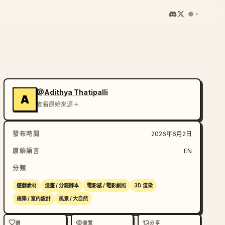
@Adithya Thatipalli
A
查看原始來源
發布時間
2026年6月2日
原始語言
EN
分類
遊戲素材
漫畫 / 分鏡腳本
電影感 / 電影劇照
3D 渲染
建築 / 室內設計
風景 / 大自然
讚
瀏覽
分享