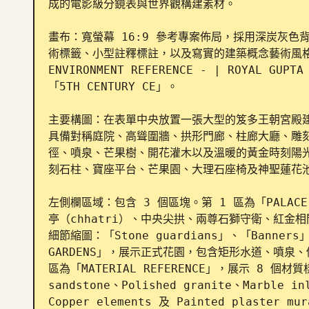
成的電影級分鏡表與世界觀構建素材。

畫布：寬螢幕 16:9 參考專案佈局，採用深炭灰
術標籤、小型註釋標註，以及寫實的建築概念藝術風格。頂部
ENVIRONMENT REFERENCE - | ROYAL GUP
「5TH CENTURY CE」。

主要構圖：在表單中央放置一張大型的笈多王朝宮殿
具備對稱庭院、高聳圍牆、拱形門廊、柱廊大廳、雕
徑、噴泉、芒果樹、開花灌木以及溫暖的黃金時刻陽
刻石柱、寶座平台、芒果園、大理石座椅及神聖蓮花池
左側欄區域：包含 3 個區塊。第 1 區為「PALAC
亭（chhatri）、中央尖拱、兩尊石獅守衛、紅金
細節縮圖：「Stone guardians」、「Banners」
GARDENS」，展示正式花園，包含矩形水道、噴泉
區為「MATERIAL REFERENCE」，展示 8 個材質樣
sandstone、Polished granite、Marble in
Copper elements 及 Painted plaster mur