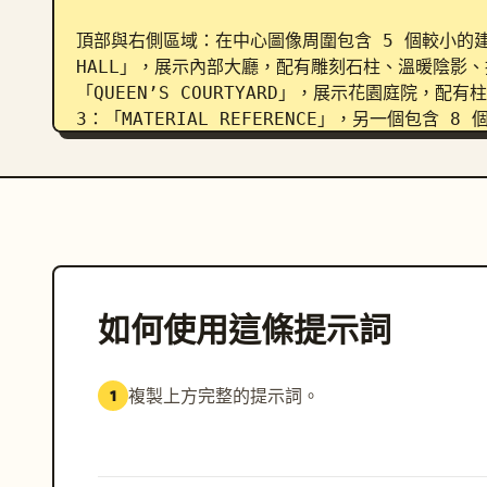
頂部與右側區域：在中心圖像周圍包含 5 個較小的建築參考
HALL」，展示內部大廳，配有雕刻石柱、溫暖陰影
「QUEEN’S COURTYARD」，展示花園庭院，
3：「MATERIAL REFERENCE」，另一個包含 8
BALCONY SYSTEM」，展示帶有石欄杆與華麗支撐結
ZONE」，展示小型笈多風格圓頂神龕、紅石、樹木與
底部列區域：包含 3 個區塊。第 1 區：「LIGHTI
為 Dawn、Midday、Sunset 及 Moonlit N
Sunset 呈現橘色且戲劇化，Moonlit Night 
PALETTE」，包含 8 個色塊，標籤為：Sandstone R
如何使用這條提示詞
Saffron、Bronze Brown、Peacock Blue、B
「CULTURAL DETAIL」，包含 9 個插圖文化元素，
Sacred cows、Oil lamps、Incense burner
複製上方完整的提示詞。
1
manuscripts、Bronze vessels 及 Silk ban
氛圍註記：在神聖寺廟面板附近添加一段簡短文字，
花池、紫檀/楝樹、季風季節氛圍、香煙、水牛或神聖