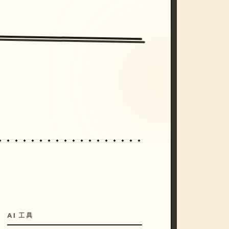
/imagine prompt: cinematic, cyberpunk s
unset, neon colors, 8k --v 6.0
AI 工具