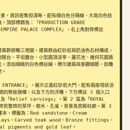
色背景，資訊密集但清晰，配有細白色分隔線、大寫白色技
標題為：「PRODUCTION GRADE 
TA EMPIRE PALACE COMPLEX」，右上角對齊標註
建築群俯瞰三視圖。建築群由紅砂岩與奶油色石材構成，
刻陽台、平坦露台、小型圓頂涼亭、蓮花池、幾何花園路
光。添加細緻的白色標註線，標示建築與景觀細節，如雕
。

E ENTRANCE」，展示正面紅砂岩大門，配有兩座塔狀涼
相間的懸掛旗幟，以及下方的浮雕。下方標註 3 個入口
及「Relief carvings」。第 2 區為「ROYAL 
、修剪整齊的草坪、樹木、孔雀，背景為宮殿柱廊。第 3 
本，標籤為：Red sandstone、Cream 
lays、Carved teak wood、Bronze fittings、
al pigments and gold leaf。
