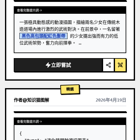
查看完整提示詞
一張極具動態感的動漫插圖，描繪兩名少女在傳統木
造道場內進行激烈的武術對決。在前景中，一名留著 
黑色高包頭配紅色髮帶
 的少女擺出強而有力的低
位武術架勢，奮力向前揮拳。 …
立即嘗試
精選
作者
@
知识猫图解
2026年4月19日
查看完整提示詞
{
