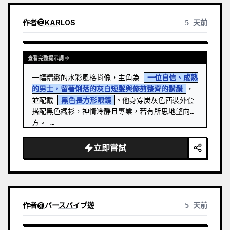
作者
@
KARLOS
5 天前
查看完整提示詞
一幅精緻的水彩風格肖像，主角為 
一位自信、成熟
的男士，留著俐落的灰白短髮與修剪整齊的鬍鬚
，
並配戴 
黑色長方形眼鏡
。他身穿炭灰色西裝外套
搭配黑色襯衫，神情冷靜且專業，若有所思地望向遠
方。 …
立即嘗試
作者
@
バースバイブ遊
5 天前