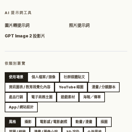
AI 提示詞工具
圖片轉提示詞
照片提示詞
GPT Image 2 投影片
依類別瀏覽
使用場景
個人檔案 / 頭像
社群媒體貼文
資訊圖表 / 教育視覺化內容
YouTube 縮圖
漫畫 / 分鏡腳本
產品行銷
電子商務主圖
遊戲素材
海報／傳單
App / 網站設計
風格
攝影
電影感 / 電影劇照
動畫 / 漫畫
插圖
草圖 / 線稿
漫畫 / 圖像小說
3D 渲染
Q 版風格