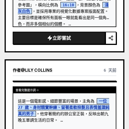
參考圖」，橫向比例為 
16:10
，背景顏色為 
淺
灰白色
，並採用專業的視覺化數據專案版面配置。
主要目標是確保所有面板一眼就能看出是同一個角
色，而非多個相似的個體。 …
立即嘗試
作者
@
LILY COLLINS
6 天前
查看完整提示詞
這是一個電影感、細節豐富的場景，主角為 
一位 
27 歲、身材精實幹練、留著柔軟棕髮且表情羞澀純
真的男子
。他穿著簡約的辦公室正裝，反映出朝九
晚五單調生活的日常。 …