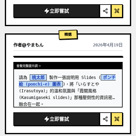
  "background": "
柔和的紫藍色漸層
",

  "header": {

立即嘗試
    "logo": "∞ 
Meta Quest 3
",

    "subt…
精選
作者
@
やまもん
2026年4月19日
查看其他模型的結果
查看完整提示詞
請為 
桃太郎
 製作一張說明用 Slides (
ポンチ
絵 (ponchi-e) 圖表
)，將「いらすとや 
(Irasutoya)」的溫和氛圍與「霞關風格 
(Kasumigaseki slides)」那種壓倒性的資訊密度
融合在一起。
立即嘗試