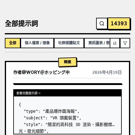
全部提示詞
14393
全部
個人檔案 / 頭像
社群媒體貼文
資訊圖表 / 教育視覺化內容
精選
作者
@
WORY＠ホッピング中
2026年4月19日
查看完整提示詞
{

  "type": "產品爆炸圖海報",

  "subject": "VR 頭戴裝置",

  "style": "簡潔的高科技 3D 渲染，攝影棚燈
光，發光細節",
