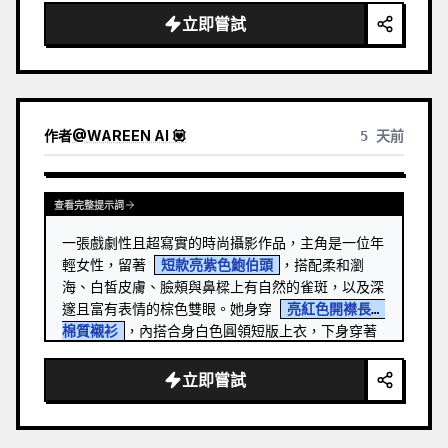
立即嘗試
作者
@
WAREEN AI 💟
5 天前
查看完整提示詞
一張戲劇性且超寫實的時尚攝影作品，主角是一位年
輕女性，留著 
短款亮紫色鮑伯頭
，搭配柔和瀏
海、白皙皮膚、臉頰與鼻樑上有自然的雀斑，以及深
邃且富有表情的棕色雙眼。她身穿 
亮紅色開襟長袖
棉質襯衫
，內搭合身白色圓領短版上衣，下身穿著
仿舊藍色牛仔短褲，並戴著時尚的紅色貓眼太陽眼
鏡。 …
立即嘗試