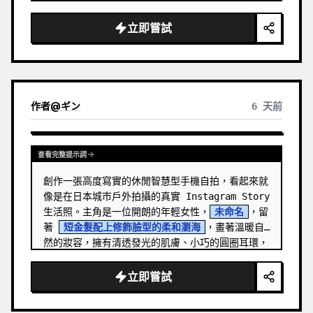
立即嘗試
作者
@
ギン
6 天前
查看完整提示詞
創作一張高度寫實的休閒智慧型手機自拍，看起來就
像是在日本城市戶外拍攝的真實 Instagram Story 
生活照。主角是一位開朗的年輕女性，
未命名
，留
著 
短金髮配上修飾臉型的柔和瀏海
，畫著溫暖自
然的妝容，擁有清透發光的肌膚、小巧的圓圈耳環，
並對著手機鏡頭露出溫柔的閉口微笑。 …
立即嘗試