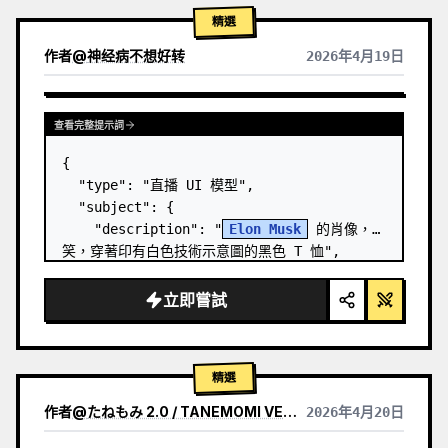
精選
作者
@
神经病不想好转
2026年4月19日
查看完整提示詞
{

  "type": "直播 UI 模型",

  "subject": {

    "description": "
Elon Musk
 的肖像，微
笑，穿著印有白色技術示意圖的黑色 T 恤",

    "background": "左側顯示帶有 '
SPACEX
' 
文字的螢幕，右側顯示紅色的 '{argument 
立即嘗試
name=\"r…
精選
作者
@
たねもみ 2.0 / TANEMOMI VER2.0
2026年4月20日