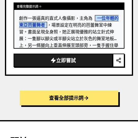
查看完整提示詞
創作一張逼真的直式人像攝影，主角為 
一位年輕的
東亞芭蕾舞者
，場景設定在明亮的芭蕾舞室中練
習。畫面呈現全身照，她正展現優雅的站立針式伸
展：一隻腳以腳尖或半腳尖站立於灰色的舞室地板
上，另一條腿向上垂直伸展至頭部旁，一隻手握住舉
起的芭蕾舞鞋，另一隻手輕放在右側的木製芭蕾把桿
上。 …
立即嘗試
查看全部提示詞