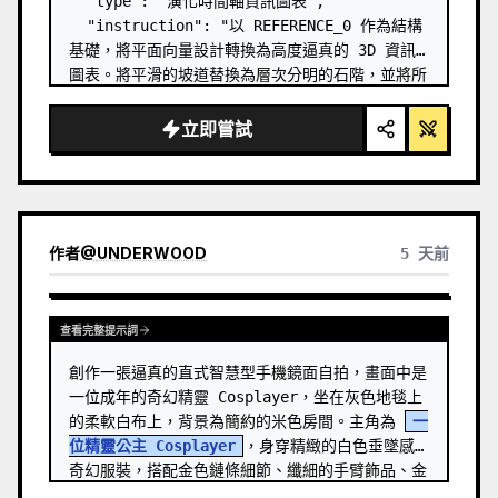
  "type": "演化時間軸資訊圖表",

  "instruction": "以 REFERENCE_0 作為結構
基礎，將平面向量設計轉換為高度逼真的 3D 資訊
圖表。將平滑的坡道替換為層次分明的石階，並將所
有生物升級為照片級的 3D 模型。",

  "style": {

立即嘗試
    "background": "
復古紋理羊皮紙
",

    "staircase": "{argument 
name=\"stairc…
作者
@
UNDERWOOD
5 天前
查看完整提示詞
創作一張逼真的直式智慧型手機鏡面自拍，畫面中是
一位成年的奇幻精靈 Cosplayer，坐在灰色地毯上
的柔軟白布上，背景為簡約的米色房間。主角為 
一
位精靈公主 Cosplayer
，身穿精緻的白色垂墜感
奇幻服裝，搭配金色鏈條細節、纖細的手臂飾品、金
色腿環以及淡藍色花朵配件。 …