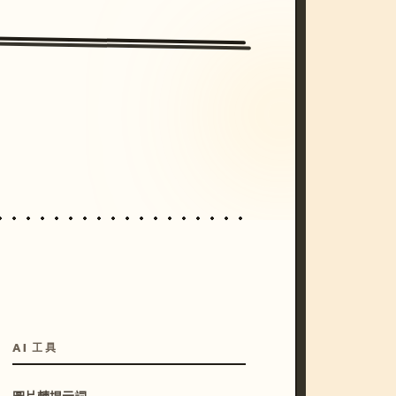
/imagine prompt: cinematic, cyberpunk s
unset, neon colors, 8k --v 6.0
AI 工具