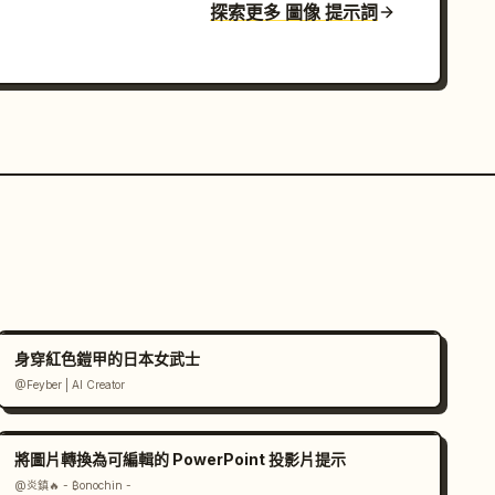
探索更多 圖像 提示詞
身穿紅色鎧甲的日本女武士
@Feyber | AI Creator
將圖片轉換為可編輯的 PowerPoint 投影片提示
@炎鎮🔥 - ₿onochin -