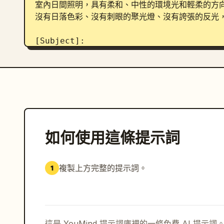
室內日間照明，具有柔和、中性的環境光和輕柔的方
沒有日落色彩、沒有刺眼的聚光燈、沒有誇張的反光，
[Subject]:

一個完全可見的金屬櫃，顯示為一個乾淨、有意的剖
棲息地。該櫃子在其外部環境中以正常的真實世界比
形狀、沒有未來主義材料、沒有過大的把手、沒有原
部，所有微縮人類都以「比例」變數中定義的精確相
例漂移。微小居民過著他們的日常生活——操作蒸汽閥
如何使用這條提示詞
複製上方完整的提示詞。
1
這是 YouMind 提示詞庫裡的一條免費 AI 提