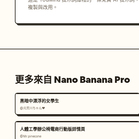
複製與改用。
更多來自 Nano Banana Pro
黑暗中漂浮的女學生
@元荒川ちゃん❤
人體工學辦公椅電商行動版詳情頁
@Mr.pinecone