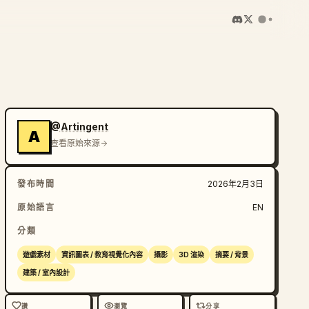
@Artingent
A
查看原始來源
發布時間
2026年2月3日
原始語言
EN
分類
遊戲素材
資訊圖表 / 教育視覺化內容
攝影
3D 渲染
摘要 / 背景
建築 / 室內設計
讚
瀏覽
分享