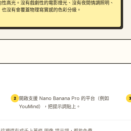
向性高光。沒有戲劇性的電影燈光、沒有夜間情調照明、
也沒有會覆蓋物理寫實感的色彩分級。

面橫截面，轉變成一個完整的 
Steampunk
 微縮人類
例存在，看起來像一個普通的儲物單元。沒有奇幻的家具
始的展示間狀態，也沒有漂浮或懸空的定位。在櫃子內
同比例呈現，沒有過大或過小的形體，隔間之間也沒有比
門、維護黃銅機械、鍛造
開啟支援 Nano Banana Pro 的平台（例如
2
YouMind），把提示詞貼上。
示詞。這裡還有成千上萬條 圖像 提示詞，都能免費