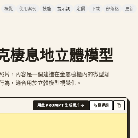
概覽
使用案例
技能
提示詞
定價
下載
部落格
更新
克棲息地立體模型
照片，內容是一個建造在金屬櫥櫃內的微型蒸
行為，適合用於立體模型視覺化。
用此 PROMPT 生成圖片
翻譯前