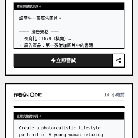
查看完整提示詞
請產生一張廣告圖片。

==== 廣告規格 ===

- 長寬比：16:9（橫向）

- 廣告產品：第一張附加圖片中的書籍

- 主要吸睛點：以立體方式呈現第一張附加圖片中的
書籍

立即嘗試
- 語言：日文

- 風格：商業書籍廣告

# 包含文字：

- 前導文案：【發售約一週後即決定再版】

作者
@
J⭕DIE
14 小時前
書籍「
Designing from Zero with AI
」現正
熱銷中。 …
查看完整提示詞
Create a photorealistic lifestyle 
portrait of A young woman relaxing 