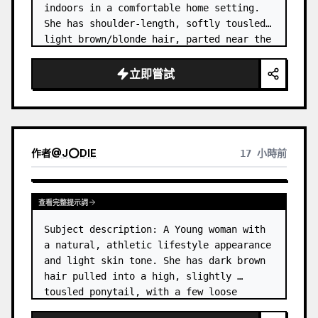
indoors in a comfortable home setting. 
She has shoulder-length, softly tousled 
light brown/blonde hair, parted near the 
center, with a few natural strands 
framing her face. …
立即嘗試
作者
@
J⭕DIE
17 小時前
查看完整提示詞
Subject description: A Young woman with 
a natural, athletic lifestyle appearance 
and light skin tone. She has dark brown 
hair pulled into a high, slightly 
tousled ponytail, with a few loose 
strands around her forehead and temples. 