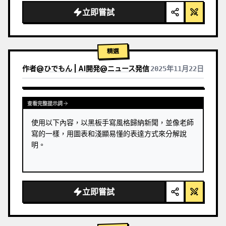
立即嘗試
精選
作者
@
ひでもん | AI開発@ニュース発信
2025年11月22日
查看其他模型的結果
查看完整提示詞
使用以下內容，以黑板手寫風格歸納新聞，並像老師
寫的一樣，用圖表和淺顯易懂的表達方式來分解說
明。
立即嘗試