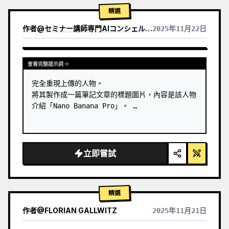
2) 色彩調色板（源自主色調）：

精選
→ 產品 + 點綴：完全飽和的主色調

→ 圖示、邊框：柔和的主色調（30-40% 飽和度，絕
作者
@
セミナー講師専門AIコンシェルジュ｜工藤 晶
2025年11月22日
不使用黑色）

查看其他模型的結果
3) 視覺風格：

→ 主打產品：真實攝影（真實、優質），3D 玻璃版
查看完整提示詞
本 [擇一]

→ 卡片：Apple 液態玻璃（85-…
完全重現上傳的人物。

將其製作成一篇筆記文章的標題圖片，內容是該人物
介紹「Nano Banana Pro」。 …
立即嘗試
精選
作者
@
FLORIAN GALLWITZ
2025年11月21日