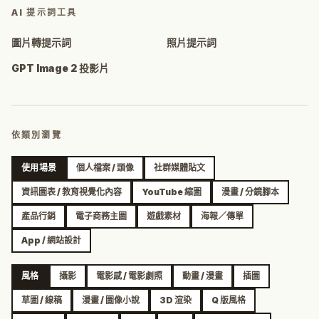
AI 提示詞工具
圖片轉提示詞
照片提示詞
GPT Image 2 投影片
依類別瀏覽
使用場景
個人檔案 / 頭像
社群媒體貼文
資訊圖表 / 教育視覺化內容
YouTube 縮圖
漫畫 / 分鏡腳本
產品行銷
電子商務主圖
遊戲素材
海報／傳單
App / 網站設計
風格
攝影
電影感 / 電影劇照
動畫 / 漫畫
插圖
草圖 / 線稿
漫畫 / 圖像小說
3D 渲染
Q 版風格