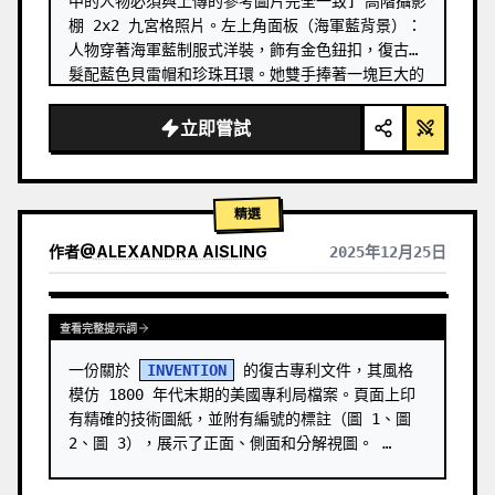
中的人物必須與上傳的參考圖片完全一致] 高階攝影
棚 2x2 九宮格照片。左上角面板（海軍藍背景）：
人物穿著海軍藍制服式洋裝，飾有金色鈕扣，復古捲
髮配藍色貝雷帽和珍珠耳環。她雙手捧著一塊巨大的
拼圖（左上角拼圖，上面有數字「20」），將其移向
畫面中央。她的目光專注於中央拼圖區域，表情嚴
立即嘗試
肅，略帶微笑。背景是海軍條紋、船錨和文字「揚帆
迎新年」。右上角面板（櫻花粉背景）：同一位女士
穿著粉色蕾絲洋裝，戴著珍珠項鍊，公主髮型配粉色
精選
玫瑰髮夾和水晶耳環。她雙手捧著右上角拼圖（上面
有數字「…
作者
@
ALEXANDRA AISLING
2025年12月25日
查看其他模型的結果
查看完整提示詞
一份關於 
INVENTION
 的復古專利文件，其風格
模仿 1800 年代末期的美國專利局檔案。頁面上印
有精確的技術圖紙，並附有編號的標註（圖 1、圖 
2、圖 3），展示了正面、側面和分解視圖。 …