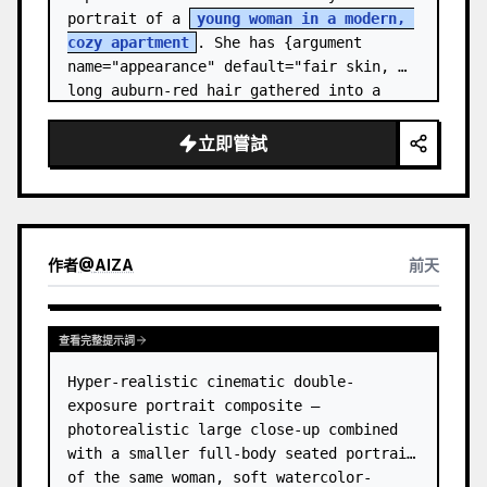
portrait of a 
young woman in a modern, 
cozy apartment
. She has {argument 
name="appearance" default="fair skin, 
long auburn-red hair gathered into a 
relaxed low ponytail, with a few loose 
str…
立即嘗試
作者
@
AIZA
前天
查看完整提示詞
Hyper-realistic cinematic double-
exposure portrait composite — 
photorealistic large close-up combined 
with a smaller full-body seated portrait 
of the same woman, soft watercolor-