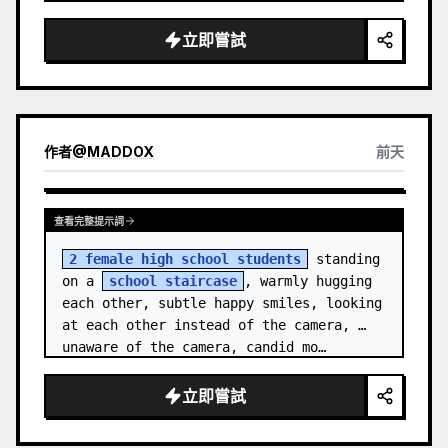
splash scrapbook background, elegant 
hand-drawn doodle decorations, zero flat 
立即嘗試
AI l…
作者
@
MADDOX
前天
查看完整提示詞
2 female high school students
 standing 
on a 
school staircase
, warmly hugging 
each other, subtle happy smiles, looking 
at each other instead of the camera, 
unaware of the camera, candid mo…
立即嘗試