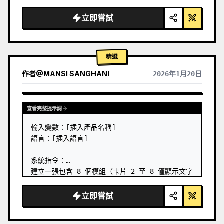
立即嘗試
精選
作者
@
MANSI SANGHANI
2026年1月20日
查看其他模型的結果
查看完整提示詞
輸入變數：[插入產品名稱]

語言：[插入語言]

系統指令：

建立一張包含 8 個模組（卡片 2 至 8 僅顯示文字
標題）的優質液態玻璃便當格產品資訊圖表。

1) 產品分析：

立即嘗試
→ 識別產品的主要自然顏色 → 「主色調」

→ 識別類別：食物 / 藥品 / 科技
