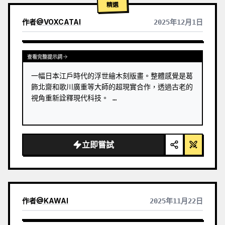
精選
作者
@
VOXCATAI
2025年12月1日
查看完整提示詞
一幅日本江戶時代的浮世繪木刻版畫。整體感覺是葛
飾北齋和歌川廣重等大師的超現實合作，透過古老的
視角重新詮釋現代科技。 …
立即嘗試
作者
@
KAWAI
2025年11月22日