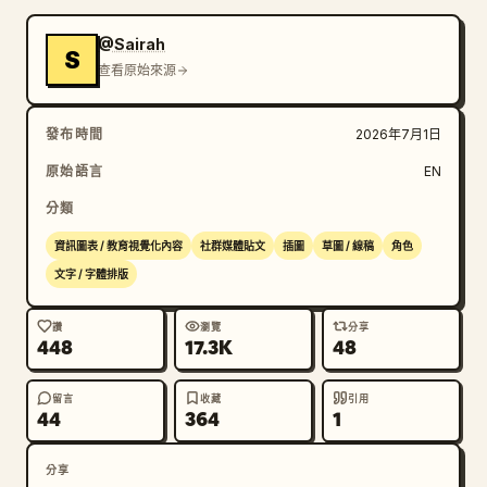
@Sairah
S
查看原始來源
發布時間
2026年7月1日
原始語言
EN
分類
資訊圖表 / 教育視覺化內容
社群媒體貼文
插圖
草圖 / 線稿
角色
文字 / 字體排版
讚
瀏覽
分享
448
17.3K
48
留言
收藏
引用
44
364
1
分享