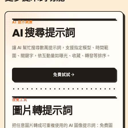
AI 提示詞庫
AI 搜尋提示詞
讓 AI 幫忙搜尋數萬提示詞，支援指定模型、時間範
圍、關鍵字，依互動量如曝光、收藏、轉發等排序。
免費試試
視覺工具
圖片轉提示詞
/imagine prompt: cinemati
把任意圖片轉成可重複使用的 AI 圖像提示詞：免費圖
c, cyberpunk sunset, neon