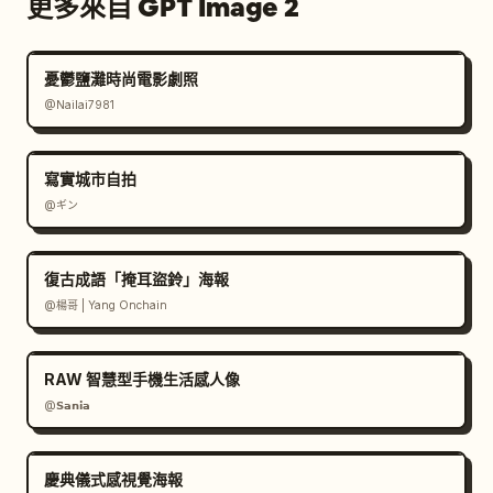
更多來自 GPT Image 2
憂鬱鹽灘時尚電影劇照
@Nailai7981
寫實城市自拍
@ギン
復古成語「掩耳盜鈴」海報
@楊哥 | Yang Onchain
RAW 智慧型手機生活感人像
@𝗦𝗮𝗻𝗶𝗮
慶典儀式感視覺海報