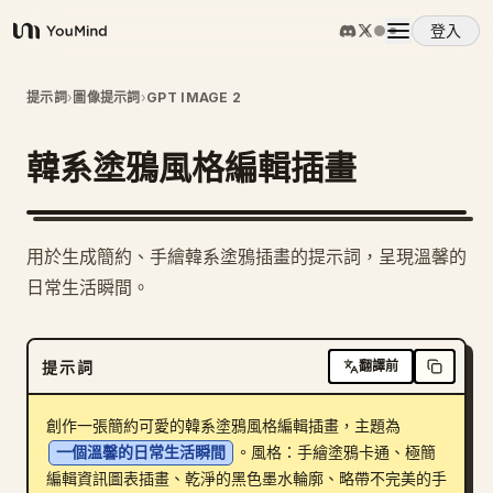
登入
YouMind
概覽
提示詞
›
圖像提示詞
›
GPT IMAGE 2
韓系塗鴉風格編輯插畫
使用案例
技能
用於生成簡約、手繪韓系塗鴉插畫的提示詞，呈現溫馨的
日常生活瞬間。
提示詞
提示詞
翻譯前
定價
創作一張簡約可愛的韓系塗鴉風格編輯插畫，主題為 
下載
一個溫馨的日常生活瞬間
。風格：手繪塗鴉卡通、極簡
編輯資訊圖表插畫、乾淨的黑色墨水輪廓、略帶不完美的手