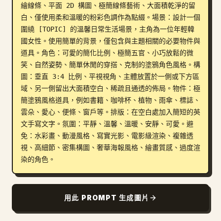
繪線條、平面 2D 構圖、極簡線條藝術、大面積乾淨的留
部落格
白、僅使用柔和溫暖的粉彩色調作為點綴。場景：設計一個
圍繞 [TOPIC] 的溫馨日常生活場景，主角為一位年輕韓
國女性。使用簡單的背景，僅包含與主題相關的必要物件與
更新
道具。角色：可愛的簡化比例、極簡五官、小巧放鬆的微
笑、自然姿勢、簡單休閒的穿搭、克制的塗鴉角色風格。構
圖：垂直 3:4 比例、平視視角、主體放置於一側或下方區
域、另一側留出大面積空白、稀疏且通透的佈局。物件：極
簡塗鴉風格道具，例如書籍、咖啡杯、植物、雨傘、標誌、
雲朵、愛心、便條、窗戶等。排版：在空白處加入簡短的英
文手寫文字。氛圍：平靜、溫馨、溫暖、安靜、可愛。避
免：水彩畫、動漫風格、寫實光影、電影級渲染、複雜透
視、高細節、密集構圖、奢華海報風格、繪畫質感、過度渲
染的角色。
用此 PROMPT 生成圖片