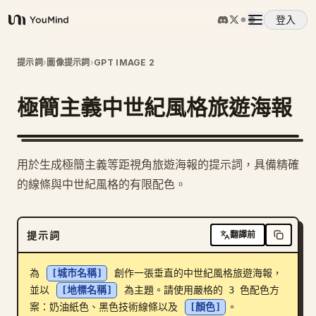
登入
YouMind
概覽
提示詞
›
圖像提示詞
›
GPT IMAGE 2
極簡主義中世紀風格旅遊海報
使用案例
技能
用於生成極簡主義等距視角旅遊海報的提示詞，具備精確
的線條與中世紀風格的有限配色。
提示詞
提示詞
翻譯前
定價
為 
[城市名稱]
 創作一張垂直的中世紀風格旅遊海報，
下載
並以 
[地標名稱]
 為主題。請使用嚴格的 3 色配色方
案：奶油紙色、黑色技術線條以及 
[顏色]
。
