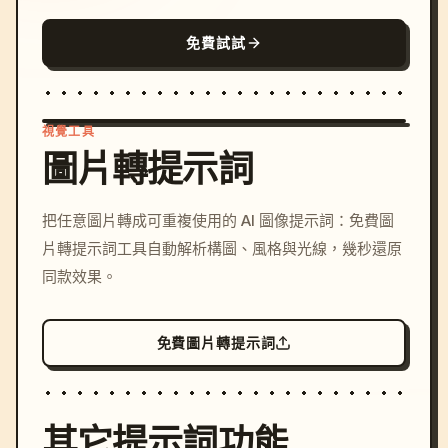
免費試試
視覺工具
圖片轉提示詞
/imagine prompt: cinemati
把任意圖片轉成可重複使用的 AI 圖像提示詞：免費圖
c, cyberpunk sunset, neon
片轉提示詞工具自動解析構圖、風格與光線，幾秒還原
colors, 8k --v 6.0
同款效果。
免費圖片轉提示詞
其它提示詞功能