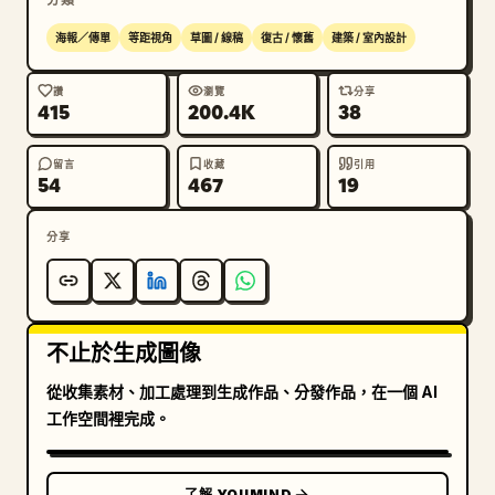
海報／傳單
等距視角
草圖 / 線稿
復古 / 懷舊
建築 / 室內設計
讚
瀏覽
分享
415
200.4K
38
留言
收藏
引用
54
467
19
分享
不止於生成圖像
從收集素材、加工處理到生成作品、分發作品，在一個 AI
工作空間裡完成。
了解 YOUMIND