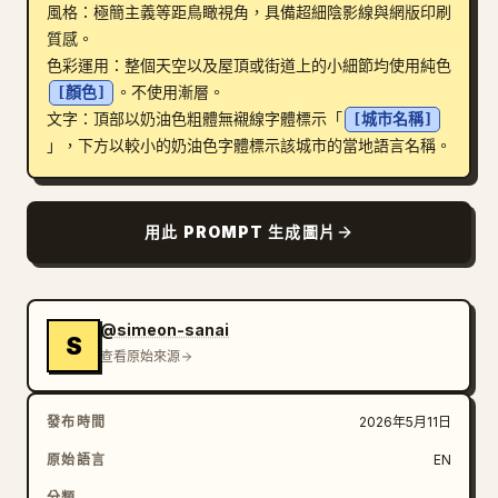
風格：極簡主義等距鳥瞰視角，具備超細陰影線與網版印刷
部落格
質感。

色彩運用：整個天空以及屋頂或街道上的小細節均使用純色 
[顏色]
。不使用漸層。

更新
文字：頂部以奶油色粗體無襯線字體標示「
[城市名稱]
」，下方以較小的奶油色字體標示該城市的當地語言名稱。
用此 PROMPT 生成圖片
@simeon-sanai
S
查看原始來源
發布時間
2026年5月11日
原始語言
EN
分類