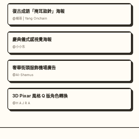
復古成語「掩耳盜鈴」海報
@楊哥 | Yang Onchain
慶典儀式感視覺海報
@小小东
奢華街頭服飾機場廣告
@Al-Shamus
3D Pixar 風格 Q 版角色轉換
@H A J R A