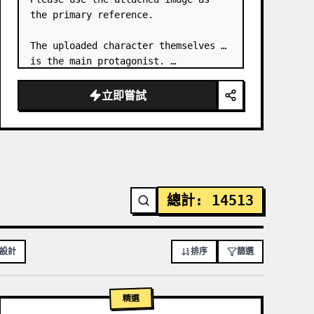
the primary reference.

The uploaded character themselves 
is the main protagonist. …
立即嘗試
總計
:
14513
站設計
排序
篩選
精選