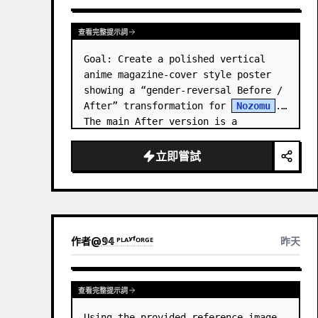
查看完整提示詞
Goal: Create a polished vertical 
anime magazine-cover style poster 
showing a “gender-reversal Before / 
After” transformation for 
Nozomu
. 
The main After version is a 
beautiful, cool, androgynous anime 
boy who preserves…
立即嘗試
作者
@
𝟡𝟜 ᴾᴸᴬʸᶠᴼᴿᴳᴱ
昨天
查看完整提示詞
Using the provided reference image 