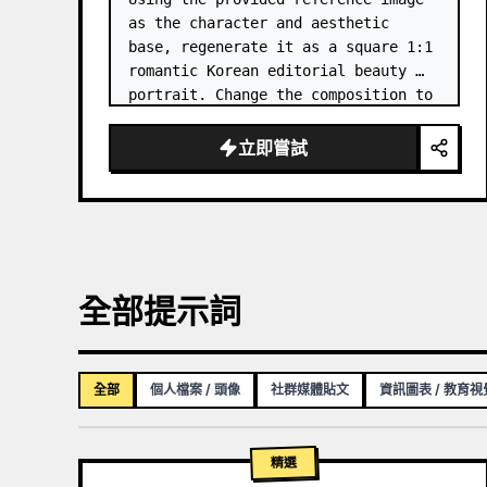
as the character and aesthetic 
base, regenerate it as a square 1:1 
romantic Korean editorial beauty 
portrait. Change the composition to 
a softer side-profile close-up with 
the subject facing right, eyes 
立即嘗試
closed, gently smellin…
全部提示詞
全部
個人檔案 / 頭像
社群媒體貼文
資訊圖表 / 教育
精選