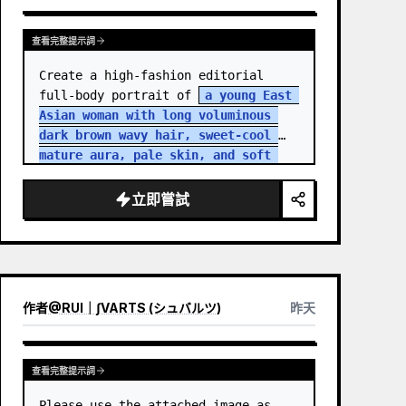
查看完整提示詞
Create a high-fashion editorial 
full-body portrait of 
a young East 
Asian woman with long voluminous 
dark brown wavy hair, sweet-cool 
mature aura, pale skin, and soft 
but intense eye contact
 standing 
in an aband…
立即嘗試
作者
@
RUI｜∫VARTS (シュバルツ)
昨天
查看完整提示詞
Please use the attached image as 