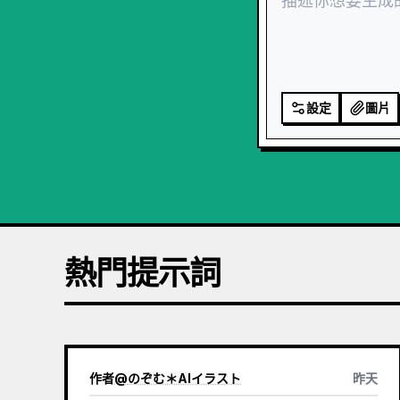
設定
圖片
熱門提示詞
作者
@
のぞむ＊AIイラスト
昨天