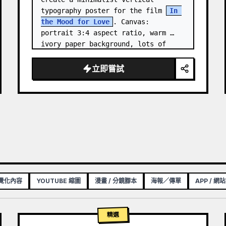
typography poster for the film 
In 
the Mood for Love
. Canvas: 
portrait 3:4 aspect ratio, warm 
ivory paper background, lots of 
negative space, centered 
composition. …
立即嘗試
視覺化內容
YOUTUBE 縮圖
漫畫 / 分鏡腳本
海報／傳單
APP / 網
精選