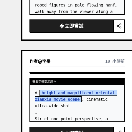
robed figures in pale flowing hanfu 
walk away from the viewer along a 
glossy white-jade bridge toward an 
enormous ornate palace gate rising 
立即嘗試
from a mirror-still l…
作者
@
李岳
10 小時前
查看完整提示詞
A 
bright and magnificent oriental 
xianxia movie scene
, cinematic 
ultra-wide shot.

Strict one-point perspective, a 
grand heavenly staircase paved with 
light golden jade, passing through 