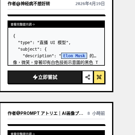
作者
@
神经病不想好转
2026年4月19日
查看完整提示詞
{

  "type": "直播 UI 模型",

  "subject": {

    "description": "
Elon Musk
 的肖
像，微笑，穿著印有白色技術示意圖的黑色 T 
恤",

    "background": "左側顯示帶有 
立即嘗試
'
SPACEX
' 文字的螢幕，右側顯示紅色的 
'{argument name=\"r…
作者
@
PROMPT アトリエ｜AI画像プロンプト
8 小時前
查看完整提示詞