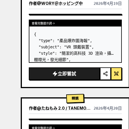
作者
@
WORY＠ホッピング中
2026年4月19日
查看完整提示詞
{

  "type": "產品爆炸圖海報",

  "subject": "VR 頭戴裝置",

  "style": "簡潔的高科技 3D 渲染，攝影
棚燈光，發光細節",

  "background": "
柔和的紫藍色漸層
",

  "header": {

立即嘗試
    "logo": "∞ 
Meta Quest 3
",

    "subt…
精選
作者
@
たねもみ 2.0 / TANEMOMI VER2.0
2026年4月20日
查看完整提示詞