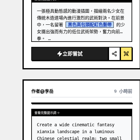
一張極具動態感的動漫插圖，描繪兩名少女在
傳統木造道場內進行激烈的武術對決。在前景
中，一名留著 
黑色高包頭配紅色髮帶
 的少
女擺出強而有力的低位武術架勢，奮力向前揮
拳。 …
立即嘗試
作者
@
李岳
9 小時前
查看完整提示詞
Create a wide cinematic fantasy 
xianxia landscape in a luminous 
Chinese celestial realm: two small 