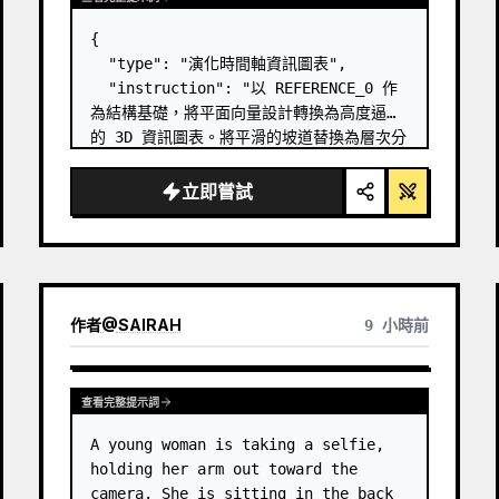
{

  "type": "演化時間軸資訊圖表",

  "instruction": "以 REFERENCE_0 作
為結構基礎，將平面向量設計轉換為高度逼真
的 3D 資訊圖表。將平滑的坡道替換為層次分
明的石階，並將所有生物升級為照片級的 3D 
模型。",

立即嘗試
  "style": {

    "background": "
復古紋理羊皮紙
",

    "staircase": "{argument 
name=\"stairc…
作者
@
SAIRAH
9 小時前
查看完整提示詞
A young woman is taking a selfie, 
holding her arm out toward the 
camera. She is sitting in the back 