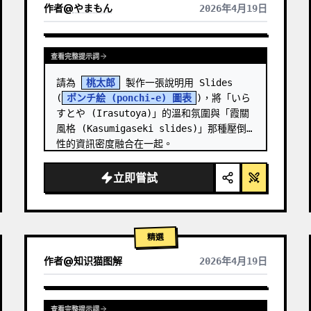
作者
@
やまもん
2026年4月19日
查看其他模型的結果
查看完整提示詞
請為 
桃太郎
 製作一張說明用 Slides 
(
ポンチ絵 (ponchi-e) 圖表
)，將「いら
すとや (Irasutoya)」的溫和氛圍與「霞關
風格 (Kasumigaseki slides)」那種壓倒
性的資訊密度融合在一起。
立即嘗試
精選
作者
@
知识猫图解
2026年4月19日
查看完整提示詞