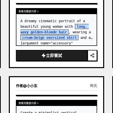
查看完整提示詞
A dreamy cinematic portrait of a 
beautiful young woman with 
long, 
wavy golden-blonde hair
, wearing a 
cream-beige oversized shirt
 and a 
{argument name="accessory" 
default="black leather…
立即嘗試
作者
@
小小东
昨天
查看完整提示詞
Create a minimalist vertical 