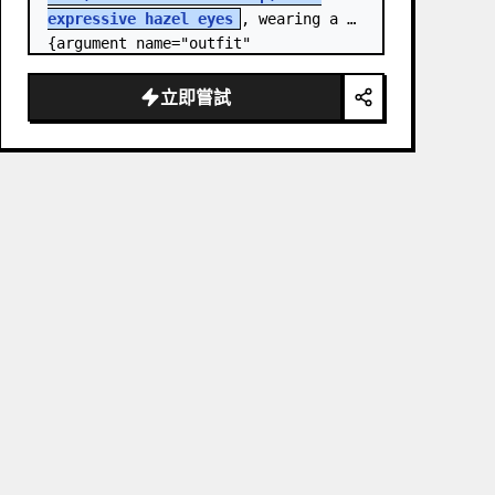
expressive hazel eyes
, wearing a 
{argument name="outfit" 
default="stylish monochrome deep 
red streetwear outfit consisting of 
立即嘗試
a…