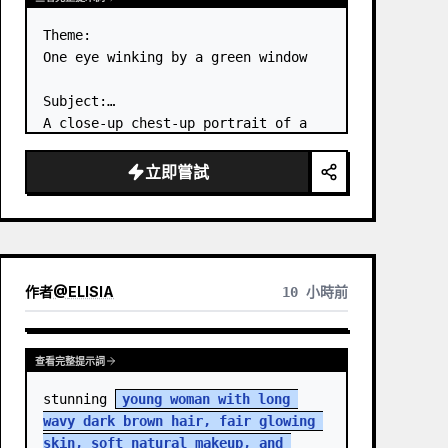
Theme:

One eye winking by a green window

Subject:

A close-up chest-up portrait of a 
young woman wearing a 
white lace-
trimmed dress
 leaning her cheek on 
立即嘗試
one hand and smiling with one eye 
closed at a wooden table in a 
{argum…
作者
@
ELISIA
10 小時前
查看完整提示詞
stunning 
young woman with long 
wavy dark brown hair, fair glowing 
skin, soft natural makeup, and 