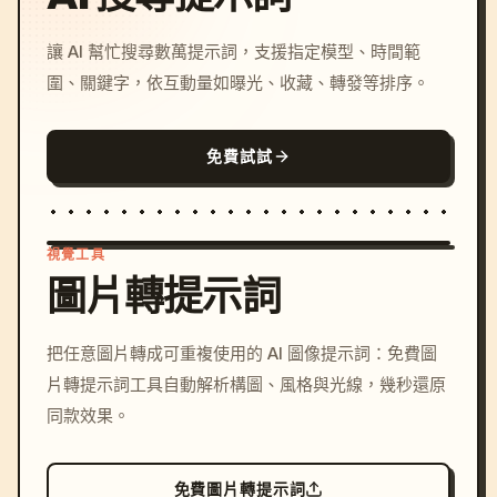
讓 AI 幫忙搜尋數萬提示詞，支援指定模型、時間範
圍、關鍵字，依互動量如曝光、收藏、轉發等排序。
免費試試
視覺工具
圖片轉提示詞
/imagine prompt: cinemati
把任意圖片轉成可重複使用的 AI 圖像提示詞：免費圖
c, cyberpunk sunset, neon
片轉提示詞工具自動解析構圖、風格與光線，幾秒還原
colors, 8k --v 6.0
同款效果。
免費圖片轉提示詞