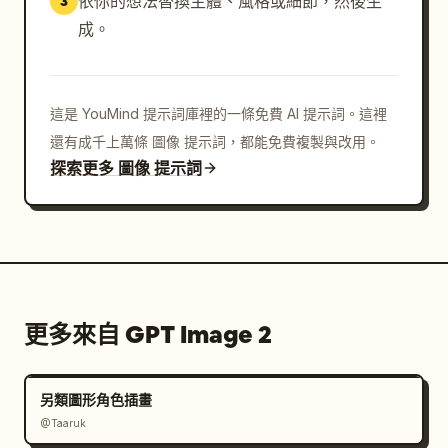
依你的想法替換主體、風格或細節，然後生
3
成。
這是 YouMind 提示詞庫裡的一條免費 AI 提示詞。這裡
還有成千上萬條 圖像 提示詞，都能免費複製與改用。
探索更多 圖像 提示詞
更多來自 GPT Image 2
另類圖形角色插畫
@Taaruk