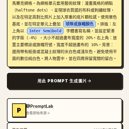
馬賽克網格。為網格單元套用藝術紋理：漫畫風格的網點
部落格
（halftone dots）、呈現球衣質感的布料或刺繡紋理，
以及在特定高對比照片上加入厚重的底片顆粒感。使用單色
基底，並在特定單元上疊加 
球隊或旗幟顏色
。排版：左
更新
上角以 
Inter Semibold
 字體書寫名稱，並設定緊湊
的字距（-4%），大小不超過畫布寬度的 20%。右上角：放
置主要標誌或旗幟符號，寬度不超過畫布的 10%。背景：
選用帶有紙張或混凝土紋理的米白色或淺灰色，避免使用平
面的數位純白色。將人物置中，並在四周保留寬闊的留白。
用此 PROMPT 生成圖片
@PromptLab
P
查看原始來源