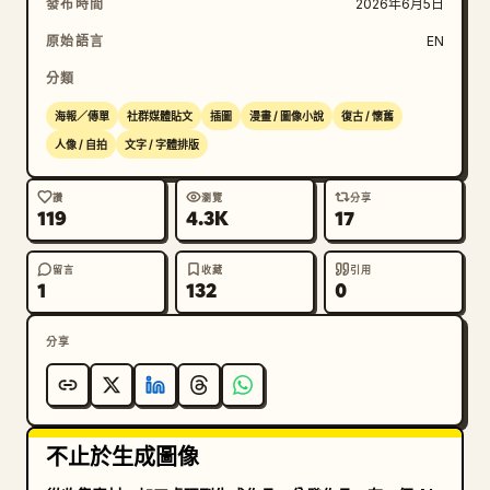
發布時間
2026年6月5日
原始語言
EN
分類
海報／傳單
社群媒體貼文
插圖
漫畫 / 圖像小說
復古 / 懷舊
人像 / 自拍
文字 / 字體排版
讚
瀏覽
分享
119
4.3K
17
留言
收藏
引用
1
132
0
分享
不止於生成圖像