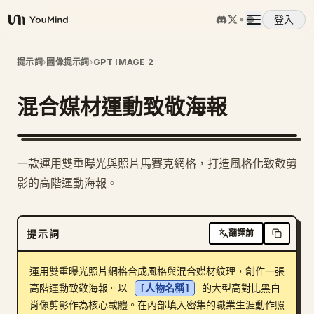
登入
YouMind
概覽
提示詞
›
圖像提示詞
›
GPT IMAGE 2
混合媒材運動致敬海報
使用案例
技能
一款運用雙重曝光與照片馬賽克網格，打造風格化致敬剪
影的高階運動海報。
提示詞
提示詞
翻譯前
定價
運用雙重曝光照片網格合成風格與混合媒材紋理，創作一張
下載
高階運動致敬海報。以 
[人物名稱]
 的大型高對比黑白
肖像剪影作為核心載體。在內部填入密集的職業生涯動作照