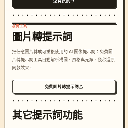
免費試試
視覺工具
圖片轉提示詞
/imagine prompt: cinemati
把任意圖片轉成可重複使用的 AI 圖像提示詞：免費圖
c, cyberpunk sunset, neon
片轉提示詞工具自動解析構圖、風格與光線，幾秒還原
colors, 8k --v 6.0
同款效果。
免費圖片轉提示詞
其它提示詞功能