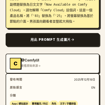
副標題替換為日文文字「Now Available on Comfy 
部落格
Cloud」。請勿解釋「Comfy Cloud」這個詞，這是一個
產品名稱。將「'83」替換為「'25」。將螢幕替換為基於
節點的介面。男孩面向觀看者並豎起大拇指。
更新
用此 PROMPT 生成圖片
@ComfyUI
C
查看原始來源
發布時間
2025年12月19日
原始語言
EN
分類
App / 網站設計
賽博龐克 / 科幻
角色
文字 / 字體排版