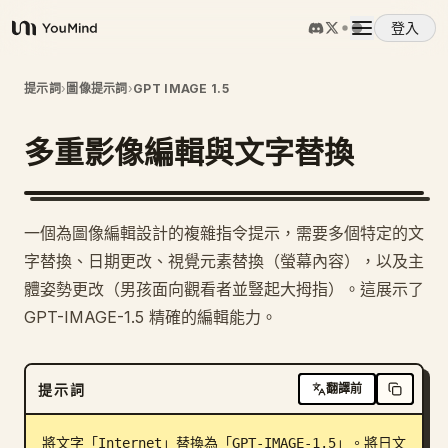
登入
YouMind
概覽
提示詞
›
圖像提示詞
›
GPT IMAGE 1.5
多重影像編輯與文字替換
使用案例
技能
一個為圖像編輯設計的複雜指令提示，需要多個特定的文
字替換、日期更改、視覺元素替換（螢幕內容），以及主
提示詞
體姿勢更改（男孩面向觀看者並豎起大拇指）。這展示了
GPT-IMAGE-1.5 精確的編輯能力。
定價
提示詞
翻譯前
下載
將文字「Internet」替換為「GPT-IMAGE-1.5」。將日文