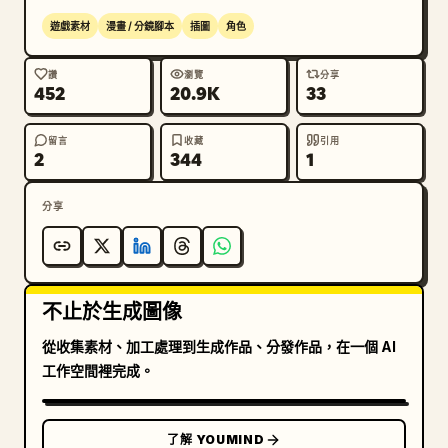
遊戲素材
漫畫 / 分鏡腳本
插圖
角色
讚
瀏覽
分享
452
20.9K
33
留言
收藏
引用
2
344
1
分享
不止於生成圖像
從收集素材、加工處理到生成作品、分發作品，在一個 AI
工作空間裡完成。
了解 YOUMIND