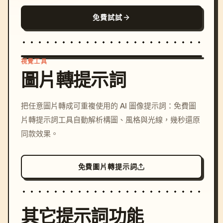
免費試試
視覺工具
圖片轉提示詞
/imagine prompt: cinemati
把任意圖片轉成可重複使用的 AI 圖像提示詞：免費圖
c, cyberpunk sunset, neon
片轉提示詞工具自動解析構圖、風格與光線，幾秒還原
colors, 8k --v 6.0
同款效果。
免費圖片轉提示詞
其它提示詞功能