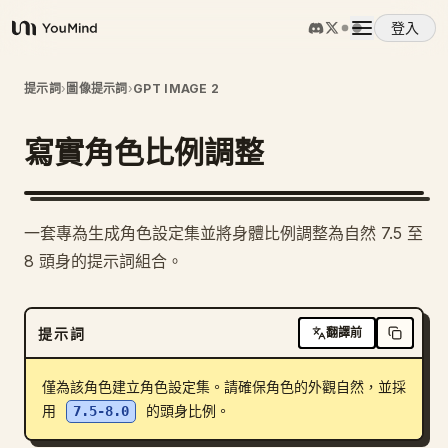
登入
YouMind
概覽
提示詞
›
圖像提示詞
›
GPT IMAGE 2
寫實角色比例調整
使用案例
技能
1
一套專為生成角色設定集並將身體比例調整為自然 7.5 至
8 頭身的提示詞組合。
提示詞
提示詞
翻譯前
定價
僅為該角色建立角色設定集。請確保角色的外觀自然，並採
下載
用 
7.5-8.0
 的頭身比例。