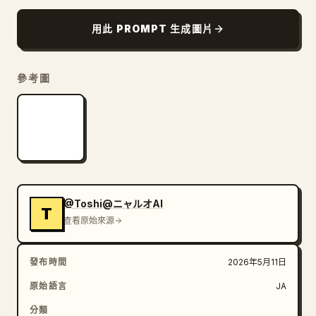
部落格
用此 PROMPT 生成圖片
更新
參考圖
@Toshi@ニャルオAI
T
查看原始來源
發布時間
2026年5月11日
原始語言
JA
分類