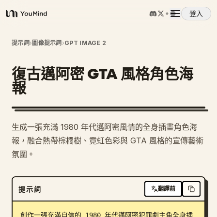
登入
YouMind
概覽
提示詞
›
圖像提示詞
›
GPT IMAGE 2
復古邁阿密 GTA 風格角色海
使用案例
報
技能
生成一張充滿 1980 年代邁阿密風情的全身插畫角色海
提示詞
報，融合熱帶棕櫚樹、霓虹色彩與 GTA 風格的宣傳藝術
氛圍。
定價
提示詞
翻譯前
下載
創作一張充滿自信的 1980 年代邁阿密犯罪劇主角全身插