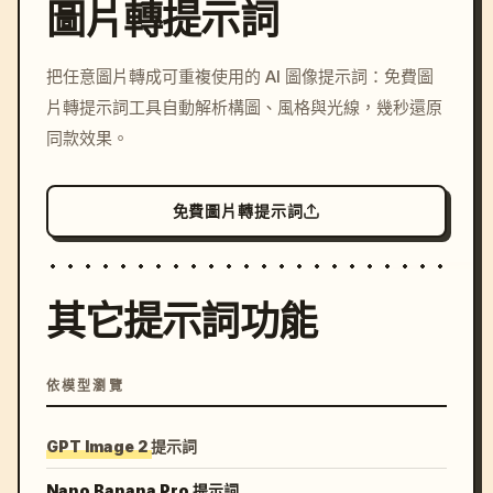
圖片轉提示詞
/imagine prompt: cinemati
把任意圖片轉成可重複使用的 AI 圖像提示詞：免費圖
c, cyberpunk sunset, neon
片轉提示詞工具自動解析構圖、風格與光線，幾秒還原
colors, 8k --v 6.0
同款效果。
免費圖片轉提示詞
其它提示詞功能
依模型瀏覽
GPT Image 2 提示詞
Nano Banana Pro 提示詞