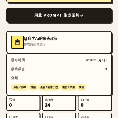
用此 PROMPT 生成圖片
@自学Ai的鱼头叔叔
自
查看原始來源
發布時間
2026年6月4日
原始語言
EN
分類
海報／傳單
插圖
漫畫 / 圖像小說
復古 / 懷舊
角色
讚
瀏覽
分享
0
24
0
留言
收藏
引用