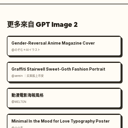
更多來自 GPT Image 2
Gender-Reversal Anime Magazine Cover
@のぞむ＊AIイラスト
Graffiti Stairwell Sweet-Goth Fashion Portrait
@serein ｜买美股上币安
動漫電影海報風格
@MELTEN
Minimal In the Mood for Love Typography Poster
@小小东