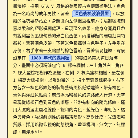
畫海報，採用 GTA V 風格的美國復古宣傳藝術手法。角色
部落格
為一名時尚的成年男性，留著 
深色後梳波浪髮型
，以放
鬆的強勢姿勢站立，身體微向左側但直視前方；臉部區域刻
更新
意以柔和的矩形模糊處理，呈現匿名效果。他身穿寬肩且帶
有銳利黑色墨線勾勒的米白色西裝，內搭鮮豔的珊瑚紅開領
襯衫，繫著深色皮帶，下著米色長褲與白色鞋子。左手垂在
身側，右手拿著一支點燃的棕色雪茄，冒著裊裊輕煙。背景
設定在 
1980 年代的邁阿密
 的霓虹熱帶大道日落時
分，畫面中必須精確包含 8 棵棕櫚樹：左上角與右上角各 
2 棵大型棕櫚樹作為邊框，右側 2 棵高瘦棕櫚樹，最左側 
1 棵高大棕櫚樹，以及沿街的 3 棵小型背景棕櫚樹。右下
方包含一棟色彩繽紛的裝飾藝術風格低矮建築，帶有橘色、
青色與洋紅色點綴；前景為亮粉橘色的道路或人行道，天空
呈現從綠松石色到黃色的漸層，並帶有斜向的陽光條紋。運
用大膽的漫畫風格線條、飽和的青色、藍綠色、洋紅色、橘
色與黃色，強調戲劇性的賽璐珞陰影、高對比度、光澤海報
質感，採用略微仰視的動態視角，垂直構圖，無文字、無標
誌、無浮水印。