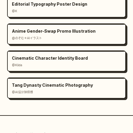
Editorial Typography Poster Design
@K
Anime Gender-Swap Promo Illustration
@のぞむ＊AIイラスト
Cinematic Character Identity Board
@Kōda
Tang Dynasty Cinematic Photography
@AI设计钟师傅