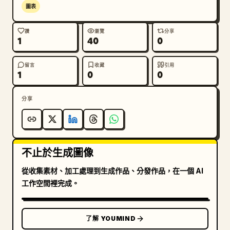
圖表
籤","透明檢查布"]},{"title":"腰帶與服裝標
註","position":"中右下方（角色
讚
瀏覽
分享
旁）","count":5,"items":["防水文件盒","木箱式防
1
40
0
護盒","帶有印章與小型工具的腰帶","下擺布料樣
本","鞋類與鞋底細節樣本"]},{"title":"全都市全
留言
收藏
引用
1
0
0
景","position":"右上","count":1,"items":["大型
霧氣籠罩的鹽湖漂浮都市，擁有許多碼頭、運河、燈籠、船
屋、塔樓、起重機與遠處的堡壘剪影"]},{"title":"工
分享
具、材料與符號網格","position":"右
中","count":15,"items":["航運表格文件","紅色圓形
過境印章","標記為 27 的藍灰色水號標籤","檢查學校牌
匾","貨物標籤","紅色封條","摺疊防水布","盤繞的繫船
不止於生成圖像
繩","白色鹽水罐","捲起的許可證腰帶","檢查官印章工
從收集素材、加工處理到生成作品、分發作品，在一個 AI
具","兩支檢查用書寫工具","裝滿帳簿的紀錄架","木製
工作空間裡完成。
乾燥箱","小型標籤牌"]},{"title":"圖解與圖
例","position":"右下","count":6,"items":["包含 
5 個小步驟的水路運輸程序","三種紅色與紫色的印章類
了解 YOUMIND
型","貨物標籤閱讀方法","檢查布摺疊與包裹方法","布