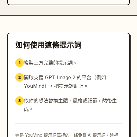
料打結範例","小型紙標籤範
例"]}]},"environment_details":"港口場景應呈現霧
氣繚繞的鹽湖大都市，建立在碼頭與漂浮平台上，擁有數百
艘小船、倒映在水面的紅燈籠、寶塔式屋頂、官僚標誌、編
號標記與淡藍色的清晨薄
霧。","composition_rules":"保持表格組織有序且易
如何使用這條提示詞
於閱讀：中央角色為主體，左側說明都市與船隻，右側說明
裝備與程序，並以精細的引線連接物件。採用手工插畫百科
全書的美學，而非現代 UI 風
複製上方完整的提示詞。
1
格。","image_quality":"高解析度概念藝術，清晰的微
縮細節，柔和的水彩陰影，羊皮紙背景，平衡的邊距，無照
開啟支援 GPT Image 2 的平台（例如
2
片真實感，無 3D 渲染"}
YouMind），把提示詞貼上。
依你的想法替換主體、風格或細節，然後生
3
成。
這是 YouMind 提示詞庫裡的一條免費 AI 提示詞。這裡