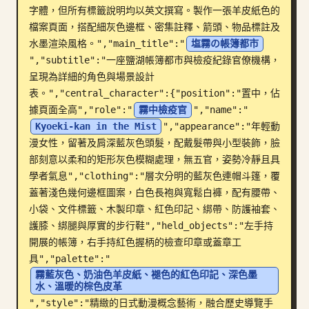
字體，但所有標籤說明均以英文撰寫。製作一張羊皮紙色的
部落格
檔案頁面，搭配細灰色邊框、密集註釋、箭頭、物品標註及
水墨渲染風格。","main_title":"
塩霧の帳簿都市
","subtitle":"一座鹽湖帳簿都市與檢疫紀錄官僚機構，
更新
呈現為詳細的角色與場景設計
表。","central_character":{"position":"置中，佔
據頁面全高","role":"
霧中檢疫官
","name":"
Kyoeki-kan in the Mist
","appearance":"年輕動
漫女性，留著及肩深藍灰色頭髮，配戴髮帶與小型裝飾，臉
部刻意以柔和的矩形灰色模糊處理，無五官，姿勢冷靜且具
學者氣息","clothing":"層次分明的藍灰色連帽斗篷，覆
蓋著淺色幾何邊框圖案，白色長袍與寬鬆白褲，配有腰帶、
小袋、文件標籤、木製印章、紅色印記、綁帶、防護袖套、
護膝、綁腿與厚實的步行鞋","held_objects":"左手持
開展的帳簿，右手持紅色握柄的檢查印章或蓋章工
具","palette":"
霧藍灰色、奶油色羊皮紙、褪色的紅色印記、深色墨
水、溫暖的棕色皮革
","style":"精緻的日式動漫概念藝術，融合歷史導覽手