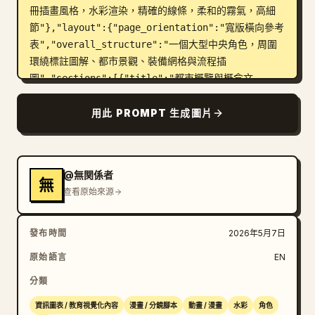
冊插畫風格，水彩渲染，精確的線條，柔和的霧氣，高細
節"},"layout":{"page_orientation":"寬版橫向參考
表","overall_structure":"一個大型中央角色，周圍
環繞標註圖解、都市景觀、裝備網格與流程插
圖","sections":[{"title":"都市概覽與概念文
字","position":"左上","count":3,"items":["大型
標題區塊","簡短說明段落","帶有 5 行條列式規則的方
用此 PROMPT 生成圖片
框"]},{"title":"代表性風景","position":"左
中","count":1,"items":["全景霧中運河港口，充滿船
隻、燈籠、橋樑、塔樓與漂浮檢查標記"]},{"title":"水
@無関係者
門與檢查站","position":"左
無
查看原始來源
下","count":1,"items":["正面視角的運河檢查點，包
含燈籠、碼頭、船隻、檢查員與編號標註"]},
{"title":"船隊組成","position":"左
發布時間
2026年5月7日
下","count":6,"items":["官方檢查船","水門管理
原始語言
EN
船","檢查船","市場船","維修船","居住用船屋"]},
{"title":"角色工具標註","position":"中右上方（角
分類
色旁）","count":5,"items":["小型木製檢查印
資訊圖表 / 教育視覺化內容
漫畫 / 分鏡腳本
動畫 / 漫畫
水彩
角色
章","紅墨水瓶","開啟的登記帳簿","成捆懸掛的貨物標