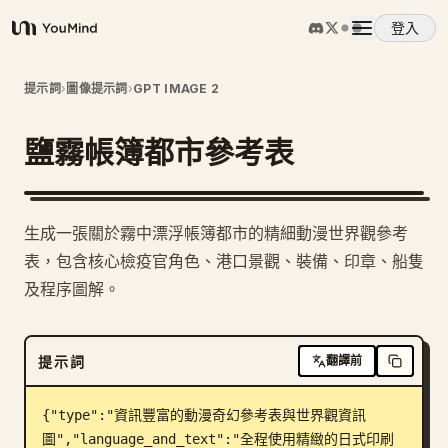
登入
YouMind
概覽
提示詞
›
圖像提示詞
›
GPT IMAGE 2
鹽霧帳簿都市參考表
使用案例
技能
生成一張關於霧中漂浮帳簿都市的精細動漫世界觀參考
表，包含核心檢疫官角色、港口景觀、裝備、印章、船隻
提示詞
及程序圖解。
定價
提示詞
翻譯前
下載
{"type":"資訊豐富的動漫奇幻參考表與世界觀資訊
圖","language_and_text":"全程使用精緻的日式印刷