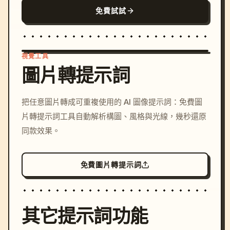
免費試試
視覺工具
圖片轉提示詞
/imagine prompt: cinemati
把任意圖片轉成可重複使用的 AI 圖像提示詞：免費圖
c, cyberpunk sunset, neon
片轉提示詞工具自動解析構圖、風格與光線，幾秒還原
colors, 8k --v 6.0
同款效果。
免費圖片轉提示詞
其它提示詞功能