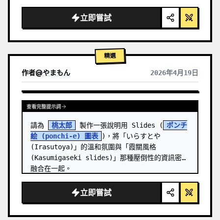
  "background": "
柔和的紫藍色漸層
",

  "header": {

立即嘗試
    "logo": "∞ 
Meta Quest 3
",

    "subt…
精選
作者
@
やまもん
2026年4月19日
查看其他模型的結果
查看完整提示詞
請為 
桃太郎
 製作一張說明用 Slides (
ポンチ
絵 (ponchi-e) 圖表
)，將「いらすとや 
(Irasutoya)」的溫和氛圍與「霞關風格 
(Kasumigaseki slides)」那種壓倒性的資訊密度
融合在一起。
立即嘗試