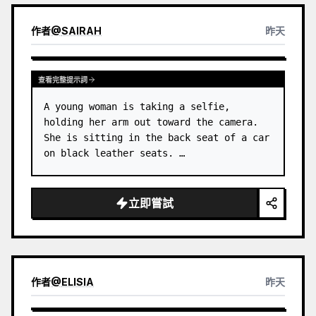
作者
@
SAIRAH
昨天
查看完整提示詞
A young woman is taking a selfie, 
holding her arm out toward the camera. 
She is sitting in the back seat of a car 
on black leather seats. …
立即嘗試
作者
@
ELISIA
昨天