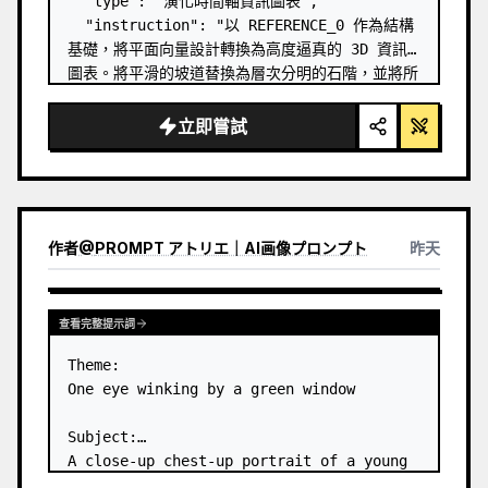
  "type": "演化時間軸資訊圖表",

  "instruction": "以 REFERENCE_0 作為結構
基礎，將平面向量設計轉換為高度逼真的 3D 資訊
圖表。將平滑的坡道替換為層次分明的石階，並將所
有生物升級為照片級的 3D 模型。",

  "style": {

立即嘗試
    "background": "
復古紋理羊皮紙
",

    "staircase": "{argument 
name=\"stairc…
作者
@
PROMPT アトリエ｜AI画像プロンプト
昨天
查看完整提示詞
Theme:

One eye winking by a green window

Subject:

A close-up chest-up portrait of a young 
woman wearing a 
white lace-trimmed 