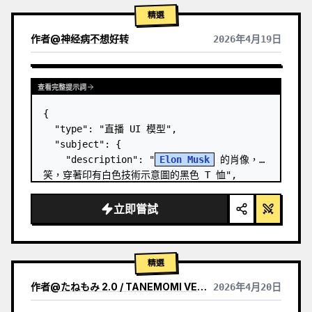
精選
作者
@
神经病不想好转
2026年4月19日
查看完整提示詞
{

  "type": "直播 UI 模型",

  "subject": {

    "description": "
Elon Musk
 的肖像，微
笑，穿著印有白色技術示意圖的黑色 T 恤",

    "background": "左側顯示帶有 '
SPACEX
' 
文字的螢幕，右側顯示紅色的 '{argument 
立即嘗試
name=\"r…
精選
作者
@
たねもみ 2.0 / TANEMOMI VER2.0
2026年4月20日