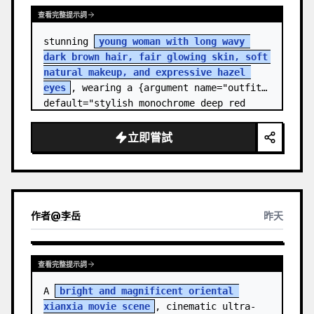
查看完整提示詞
stunning 
young woman with long wavy 
dark brown hair, fair glowing skin, soft 
natural makeup, and expressive hazel 
eyes
, wearing a {argument name="outfit" 
default="stylish monochrome deep red 
streetwear outfit consisting of a…
立即嘗試
作者
@
李岳
昨天
查看完整提示詞
A 
bright and magnificent oriental 
xianxia movie scene
, cinematic ultra-