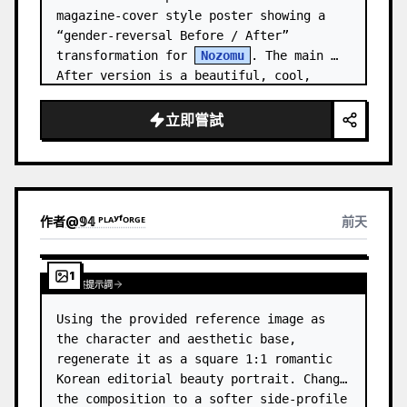
magazine-cover style poster showing a 
“gender-reversal Before / After” 
transformation for 
Nozomu
. The main 
After version is a beautiful, cool, 
androgynous anime boy who preserves…
立即嘗試
作者
@
𝟡𝟜 ᴾᴸᴬʸᶠᴼᴿᴳᴱ
前天
1
查看完整提示詞
Using the provided reference image as 
the character and aesthetic base, 
regenerate it as a square 1:1 romantic 
Korean editorial beauty portrait. Change 
the composition to a softer side-profile 