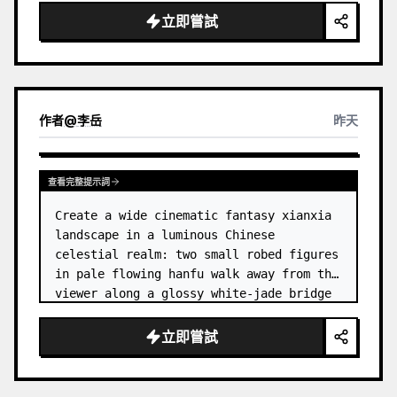
dress
 leaning her cheek on one hand and 
立即嘗試
smiling with one eye closed at a wooden 
table in a {argum…
作者
@
李岳
昨天
查看完整提示詞
Create a wide cinematic fantasy xianxia 
landscape in a luminous Chinese 
celestial realm: two small robed figures 
in pale flowing hanfu walk away from the 
viewer along a glossy white-jade bridge 
toward an enormous ornate palace gate 
rising from a mirror-still l…
立即嘗試