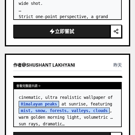
wide shot.

Strict one-point perspective, a grand 
heavenly staircase paved with light 
golden jade, passing through the sea of 
立即嘗試
clouds from the bottom…
作者
@
SHUSHANT LAKHYANI
昨天
查看完整提示詞
cinematic, ultra realistic wallpaper of 
Himalayan peaks
 at sunrise, featuring 
mist, snow, forests, valleys, clouds
, 
warm golden morning light, volumetric 
sun rays, dramatic…