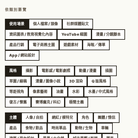
依類別瀏覽
使用場景
個人檔案 / 頭像
社群媒體貼文
資訊圖表 / 教育視覺化內容
YouTube 縮圖
漫畫 / 分鏡腳本
產品行銷
電子商務主圖
遊戲素材
海報／傳單
App / 網站設計
風格
攝影
電影感 / 電影劇照
動畫 / 漫畫
插圖
草圖 / 線稿
漫畫 / 圖像小說
3D 渲染
Q 版風格
等距視角
像素藝術
油畫
水彩
水墨 / 中式風格
復古 / 懷舊
賽博龐克 / 科幻
極簡主義
主體
人像 / 自拍
網紅 / 模特兒
角色
團體 / 情侶
產品
食物 / 飲品
時尚單品
動物 / 生物
車輛