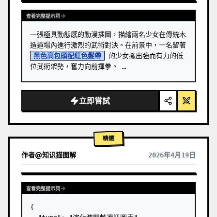
查看完整提示詞
一張極具動態感的動漫插圖，描繪兩名少女在傳統木
造道場內進行激烈的武術對決。在前景中，一名留著 
黑色高包頭配紅色髮帶
 的少女擺出強而有力的低
位武術架勢，奮力向前揮拳。 …
立即嘗試
精選
作者
@
知识猫图解
2026年4月19日
查看完整提示詞
{
