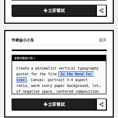
close-up with the subject facing right, 
eyes closed, gently smellin…
立即嘗試
作者
@
小小东
前天
查看完整提示詞
Create a minimalist vertical typography 
poster for the film 
In the Mood for 
Love
. Canvas: portrait 3:4 aspect 
ratio, warm ivory paper background, lots 
of negative space, centered composition. 
…
立即嘗試