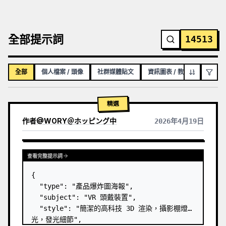
全部提示詞
14513
全部
個人檔案 / 頭像
社群媒體貼文
資訊圖表 / 教育視覺化內容
精選
作者
@
WORY＠ホッピング中
2026年4月19日
查看完整提示詞
{

  "type": "產品爆炸圖海報",

  "subject": "VR 頭戴裝置",

  "style": "簡潔的高科技 3D 渲染，攝影棚燈
光，發光細節",
