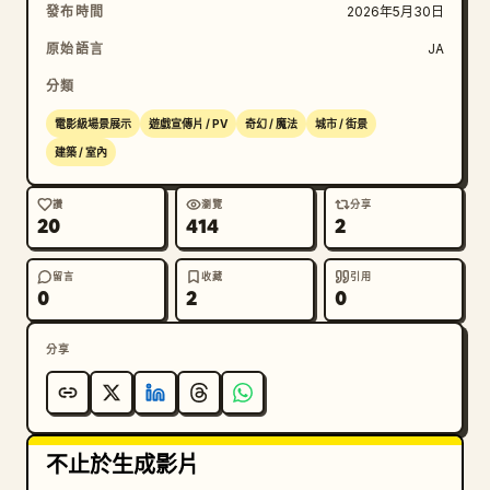
發布時間
2026年5月30日
原始語言
JA
分類
電影級場景展示
遊戲宣傳片 / PV
奇幻 / 魔法
城市 / 街景
建築 / 室內
讚
瀏覽
分享
20
414
2
留言
收藏
引用
0
2
0
分享
不止於生成影片