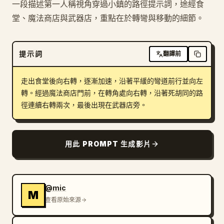
一段描述第一人稱視角穿過小鎮的路徑提示詞，途經食
部落格
堂、魔法商店與武器店，重點在於轉彎與移動的細節。
更新
提示詞
翻譯前
走出食堂後向右轉，逐漸加速，沿著平緩的彎道前行並向左
轉。經過魔法商店門前，在轉角處向右轉，沿著死胡同的路
徑連續右轉兩次，最後出現在武器店旁。
用此 PROMPT 生成影片
@mic
M
查看原始來源