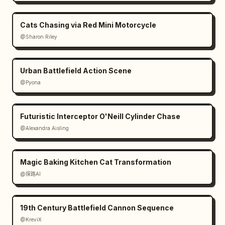
Cats Chasing via Red Mini Motorcycle
@Sharon Riley
Urban Battlefield Action Scene
@Pyona
Futuristic Interceptor O'Neill Cylinder Chase
@Alexandra Aisling
Magic Baking Kitchen Cat Transformation
@探路AI
19th Century Battlefield Cannon Sequence
@KreviX