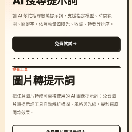
AI 搜尋提示詞
讓 AI 幫忙搜尋數萬提示詞，支援指定模型、時間範
圍、關鍵字，依互動量如曝光、收藏、轉發等排序。
免費試試
視覺工具
圖片轉提示詞
/imagine prompt: cinemati
把任意圖片轉成可重複使用的 AI 圖像提示詞：免費圖
c, cyberpunk sunset, neon
片轉提示詞工具自動解析構圖、風格與光線，幾秒還原
colors, 8k --v 6.0
同款效果。
免費圖片轉提示詞